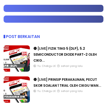
POST BERKAITAN
🔴 [LIVE] FIZIK TING 5 (DLP), 5.2
SEMICONDUCTOR DIODE PART-2 OLEH
CIKG...
Yu. Chekgu LK
sehari yang lalu
🔴 [LIVE] PRINSIP PERAKAUNAN, PECUT
SKOR SOALAN 1 TRIAL OLEH CIKGU WAN...
Yu. Chekgu LK
sehari yang lalu