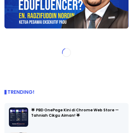
TRENDING!
🌟 PBD OnePage Kini di Chrome Web Store —
Tahniah Cikgu Aiman! 🌟