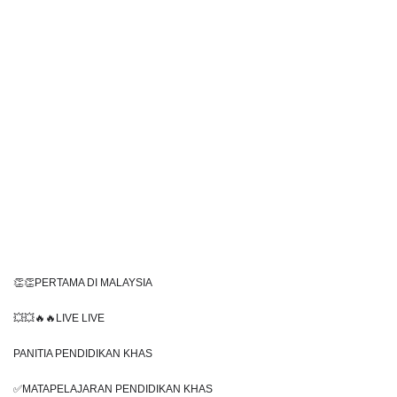
👏👏PERTAMA DI MALAYSIA
💥💥🔥🔥LIVE LIVE 
PANITIA PENDIDIKAN KHAS
✅MATAPELAJARAN PENDIDIKAN KHAS 