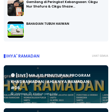
Gemilang di Peringkat Kebangsaan: Cikgu
Nur Shafura & Cikgu Shazw…
BAHAGIAN TUBUH HAIWAN
IHYA' RAMADAN
LIHAT SEMUA
🔴 [LIVE] MAJLIS PENUTUPAN PROGRAM
KHAS RAMADAN : AHLAN YA RAMADAN
#06...
Unknown
4 tahun yang lalu