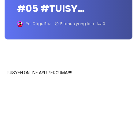
#05 #TUISY…
Yu. Cikgu Rozi
5 tahun yang lalu
0
TUISYEN ONLINE AYU PERCUMA‼️‼️