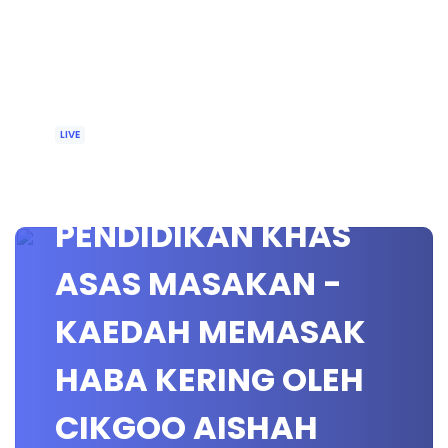
LIVE
🔴 [LIVE]
PENDIDIKAN KHAS
ASAS MASAKAN -
KAEDAH MEMASAK
HABA KERING OLEH
CIKGOO AISHAH