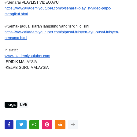
✅Senarai PLAYLIST VIDEO AYU
https://www.akademiyoutuber.com/p/senarai-playlist-video-pdpc-
mengikut.html
✅Semak jadual siaran langsung yang terkini di sini
https://www.akademiyoutuber.com/p/pusat-tuisyen-ayu-pusat-tuisyen-
percuma.html
Inisiatif :
www.akademiyoutuber.com
-EDIDIK MALAYSIA
-KELAB GURU MALAYSIA
Tags
LIVE