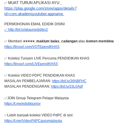
✅ 
MUAT TURUN APLIKASI AYU:
https://play.google.com/store/apps/details?
id=com.akademiyoutuber.appname 
PERMOHONAN EMAIL EDIDIK DISINI
✅ http://bit.ly/akaunedidikv2
✅ Memberi 
⭐⭐⭐⭐⭐
, 
maklum balas
, 
cadangan
 atau 
komen membina
https://tinyurl.com/VOTEpendKHAS
✅ Koleksi Tuisyen LIVE Percuma PENDIDIKAN KHAS
https://tinyurl.com/LIVEpendKHAS
✅ Koleksi VIDEO PDPC PENDIDIKAN KHAS  
MASALAH PEMBELAJARAN: 
https://bit.ly/36NBFHC
MASALAH PENDENGARAN: 
https://bit.ly/33L0Adf
✅JOIN Group Telegram Pelajar Malaysia
https://t.me/edidikjunior
✅Lebih banyak koleksi VIDEO PdPC di sini:
https://t.me/VideoPdPCgurumalaysia