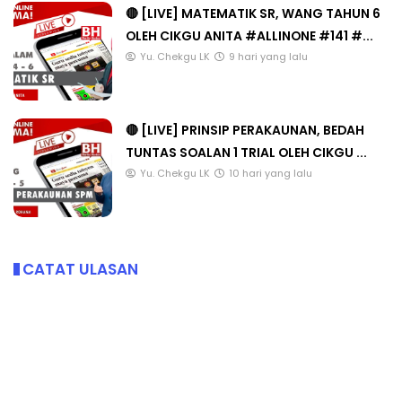
🔴 [LIVE] MATEMATIK SR, WANG TAHUN 6
OLEH CIKGU ANITA #ALLINONE #141 #...
Yu. Chekgu LK
9 hari yang lalu
🔴 [LIVE] PRINSIP PERAKAUNAN, BEDAH
TUNTAS SOALAN 1 TRIAL OLEH CIKGU ...
Yu. Chekgu LK
10 hari yang lalu
CATAT ULASAN