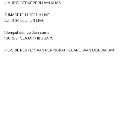
✅MURID BERKEPERLUAN KHAS
JUMAAT 19.11.2021 
❗️❗️
 LIVE
Jam 3.30 petang 
❗️❗️
 LIVE
❗️Jemput semua Join sama
❗️GURU / PELAJAR / IBU BAPA
✅E-SIJIL PENYERTAAN PERINGKAT KEBANGSAAN DISEDIAKAN