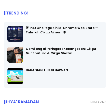
TRENDING!
🌟 PBD OnePage Kini di Chrome Web Store —
Tahniah Cikgu Aiman! 🌟
Gemilang di Peringkat Kebangsaan: Cikgu
Nur Shafura & Cikgu Shazw…
BAHAGIAN TUBUH HAIWAN
IHYA' RAMADAN
LIHAT SEMUA