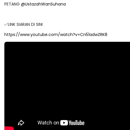
PETANG
@UstazahWanSuhana
✅LINK SIARAN DI SINI
https://www.youtube.com/watch?v=Cn51adwZRK8