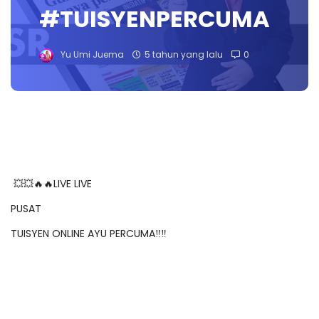
#TUISYENPERCUMA
Yu Umi Juema
5 tahun yang lalu
0
💥💥🔥🔥LIVE LIVE
PUSAT
TUISYEN ONLINE AYU PERCUMA‼️‼️