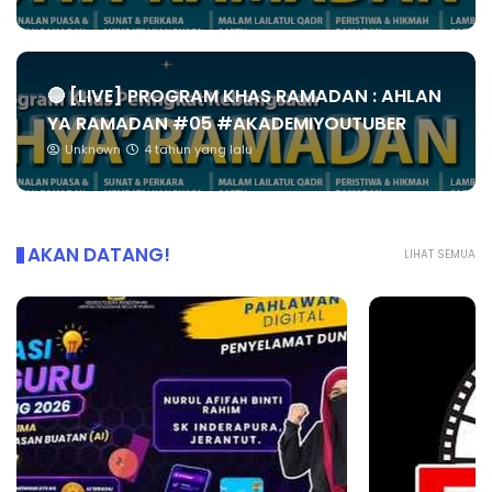
🔴 [LIVE] PROGRAM KHAS RAMADAN : AHLAN
YA RAMADAN #05 #AKADEMIYOUTUBER
Unknown
4 tahun yang lalu
AKAN DATANG!
LIHAT SEMUA