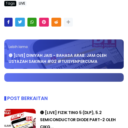
Tags
LIVE
Lebih lama
🔴 [LIVE] DINIYAH JAIS - BAHASA ARAB: JAM OLEH
USTAZAH SAKINAH #02 #TUISYENPERCUMA
POST BERKAITAN
🔴 [LIVE] FIZIK TING 5 (DLP), 5.2
SEMICONDUCTOR DIODE PART-2 OLEH
CIKG...