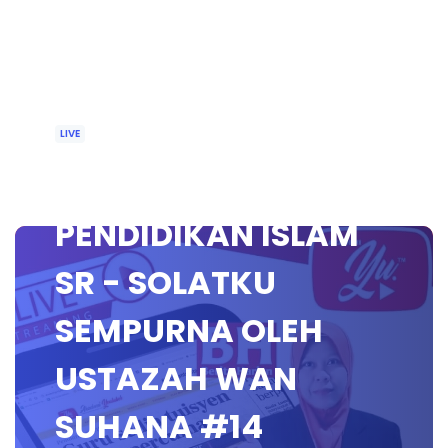
LIVE
🔴 [LIVE]
PENDIDIKAN ISLAM
SR - SOLATKU
SEMPURNA OLEH
USTAZAH WAN
SUHANA #14