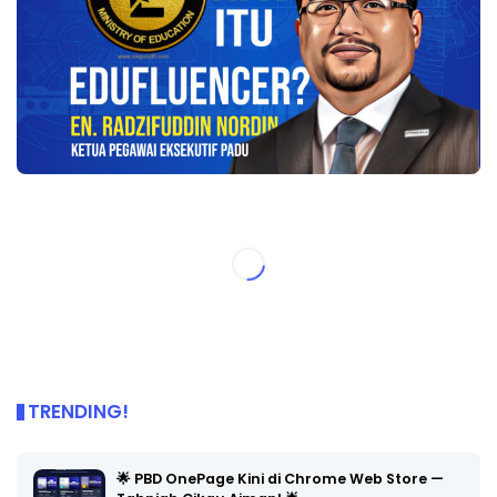
TRENDING!
🌟 PBD OnePage Kini di Chrome Web Store —