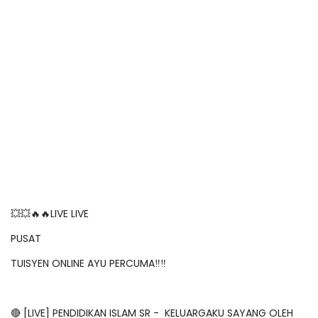
💥💥🔥🔥LIVE LIVE
PUSAT
TUISYEN ONLINE AYU PERCUMA‼️‼️
🔴 [LIVE] PENDIDIKAN ISLAM SR - KELUARGAKU SAYANG OLEH