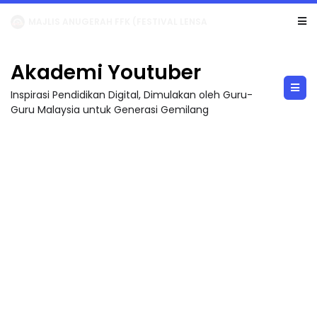
LIVE
🔴 [LIVE] MATEMATIK SR, WANG TAHUN 6 OLEH CIKGU ANITA #ALLINONE #141 #...
Akademi Youtuber
Inspirasi Pendidikan Digital, Dimulakan oleh Guru-
Guru Malaysia untuk Generasi Gemilang