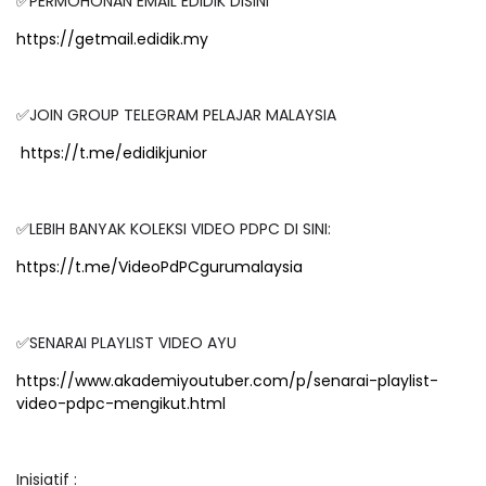
✅PERMOHONAN EMAIL EDIDIK DISINI
https://getmail.edidik.my
✅JOIN GROUP TELEGRAM PELAJAR MALAYSIA
https://t.me/edidikjunior
✅LEBIH BANYAK KOLEKSI VIDEO PDPC DI SINI:
https://t.me/VideoPdPCgurumalaysia
✅SENARAI PLAYLIST VIDEO AYU
https://www.akademiyoutuber.com/p/senarai-playlist-
video-pdpc-mengikut.html
Inisiatif :