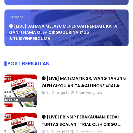
Terbaru
🔴 [LIVE] BAHASA MELAYU MENENGAH RENDAH, KATA
GANTI NAMA OLEH CIKGU ZURINA #06
#TUISYENPERCUMA
POST BERKAITAN
🔴 [LIVE] MATEMATIK SR, WANG TAHUN 6
OLEH CIKGU ANITA #ALLINONE #141 #...
Yu. Chekgu LK
5 hari yang lalu
🔴 [LIVE] PRINSIP PERAKAUNAN, BEDAH
TUNTAS SOALAN 1 TRIAL OLEH CIKGU ...
Yu. Chekgu LK
6 hari yang lalu