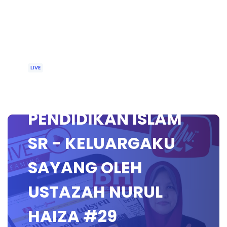
LIVE
🔴 [LIVE]
PENDIDIKAN ISLAM
SR - KELUARGAKU
SAYANG OLEH
USTAZAH NURUL
HAIZA #29