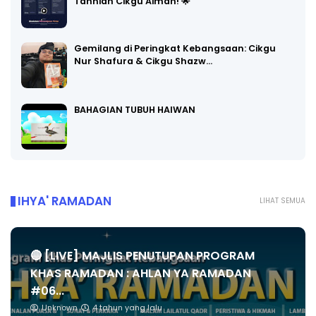
Tahniah Cikgu Aiman! 🌟
Gemilang di Peringkat Kebangsaan: Cikgu
Nur Shafura & Cikgu Shazw…
BAHAGIAN TUBUH HAIWAN
IHYA' RAMADAN
LIHAT SEMUA
🔴 [LIVE] MAJLIS PENUTUPAN PROGRAM
KHAS RAMADAN : AHLAN YA RAMADAN
#06...
Unknown
4 tahun yang lalu