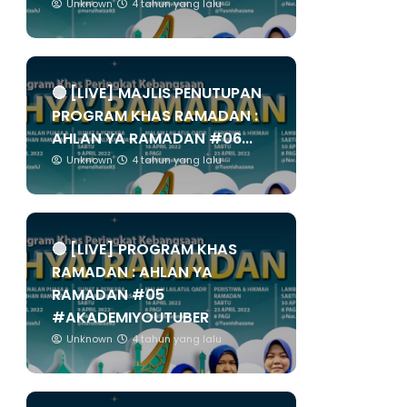
Unknown
4 tahun yang lalu
🔴 [LIVE] MAJLIS PENUTUPAN
PROGRAM KHAS RAMADAN :
AHLAN YA RAMADAN #06...
Unknown
4 tahun yang lalu
🔴 [LIVE] PROGRAM KHAS
RAMADAN : AHLAN YA
RAMADAN #05
#AKADEMIYOUTUBER
Unknown
4 tahun yang lalu