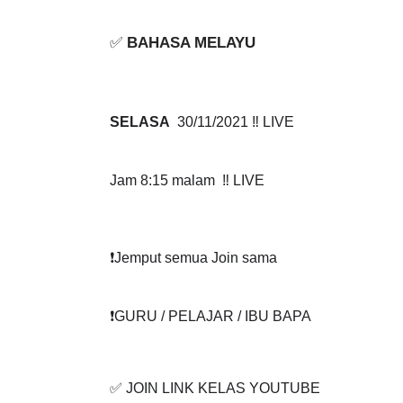
✅ 
BAHASA MELAYU
SELASA
  30/11/2021 ‼️ LIVE
Jam 8:15 malam  ‼️ LIVE
❗️Jemput semua Join sama
❗️GURU / PELAJAR / IBU BAPA
✅ JOIN LINK KELAS YOUTUBE