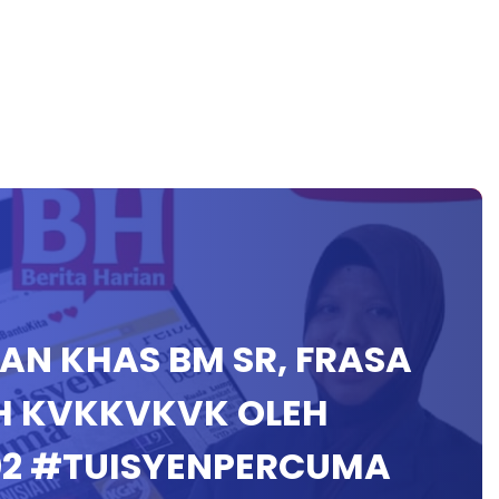
HAN KHAS BM SR, FRASA
H KVKKVKVK OLEH
02 #TUISYENPERCUMA