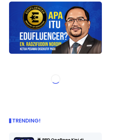
TRENDING!
🌟 PBD OnePage Kini di