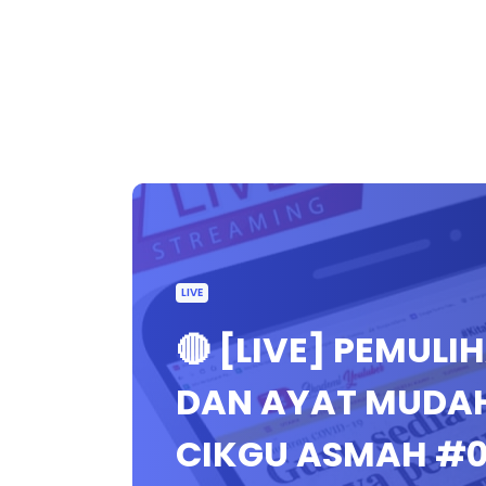
LIVE
🔴 [LIVE] PEMULI
DAN AYAT MUDA
CIKGU ASMAH #