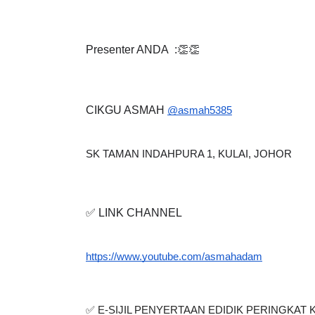
Presenter ANDA  :👏👏
LIVE
Se
🔴 [LIVE] MATEMATIK SR, WANG
TAHUN 6 OLEH CIKGU ANITA
CIKGU ASMAH
@asmah5385
#ALLINONE #141 #...
Yu. Chekgu LK
6 hari yang lalu
SK TAMAN INDAHPURA 1, KULAI, JOHOR
✅ LINK CHANNEL
https://www.youtube.com/asmahadam
✅ E-SIJIL PENYERTAAN EDIDIK PERINGKAT