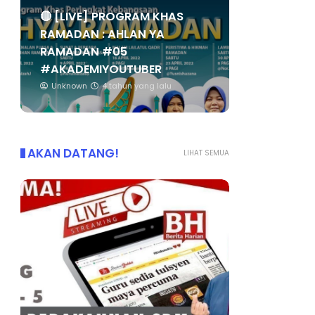
🔴 [LIVE] PROGRAM KHAS
RAMADAN : AHLAN YA
RAMADAN #05
#AKADEMIYOUTUBER
Unknown
4 tahun yang lalu
AKAN DATANG!
LIHAT SEMUA