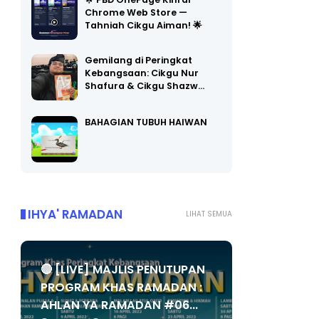
Chrome Web Store —
Tahniah Cikgu Aiman! 🌟
Gemilang di Peringkat
Kebangsaan: Cikgu Nur
Shafura & Cikgu Shazw…
BAHAGIAN TUBUH HAIWAN
IHYA' RAMADAN
LIHAT SEMUA
🔴 [LIVE] MAJLIS PENUTUPAN
PROGRAM KHAS RAMADAN :
AHLAN YA RAMADAN #06...