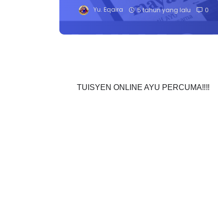
Yu. Eqaira
5 tahun yang lalu
0
TUISYEN ONLINE AYU PERCUMA‼️‼️