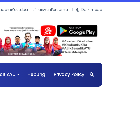
ademiYoutuber
#TuisyenPercuma
Dark mode
dit AYU
Hubungi
Privacy Policy