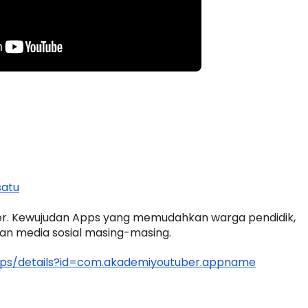
satu
uber. Kewujudan Apps yang memudahkan warga pendidik, 
ian media sosial masing-masing.
apps/details?id=com.akademiyoutuber.appname