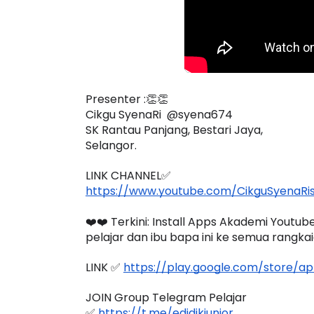
Presenter :👏👏
Cikgu SyenaRi  @syena674
SK Rantau Panjang, Bestari Jaya, 
Selangor.
LINK CHANNEL✅
https://www.youtube.com/CikguSyenaRi
❤️❤️ Terkini: Install Apps Akademi Yout
pelajar dan ibu bapa ini ke semua rangka
LINK ✅ 
https://play.google.com/store/
JOIN Group Telegram Pelajar
✅ 
https://t.me/edidikjunior