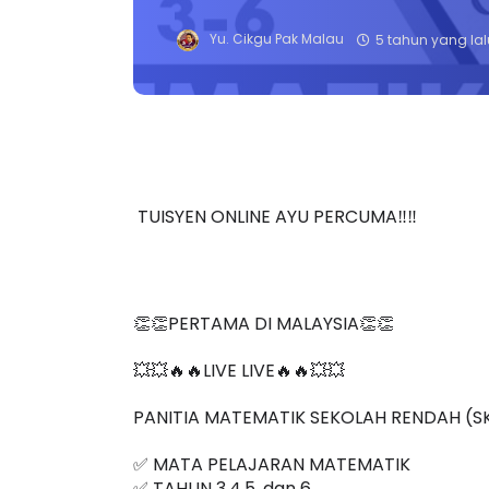
Yu. Cikgu Pak Malau
5 tahun yang lal
TUISYEN ONLINE AYU PERCUMA‼️‼️
👏👏PERTAMA DI MALAYSIA👏👏
💥💥🔥🔥LIVE LIVE🔥🔥💥💥
PANITIA MATEMATIK SEKOLAH RENDAH (S
✅ MATA PELAJARAN MATEMATIK
✅ TAHUN 3,4,5, dan 6