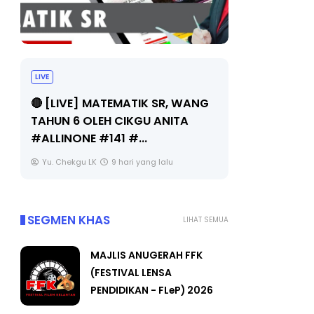
LIVE
Sejarah Ti
🔴 [LIVE] MATEMATIK SR, WANG
Unknown
TAHUN 6 OLEH CIKGU ANITA
#ALLINONE #141 #...
Yu. Chekgu LK
9 hari yang lalu
SEGMEN KHAS
LIHAT SEMUA
MAJLIS ANUGERAH FFK
(FESTIVAL LENSA
PENDIDIKAN - FLeP) 2026