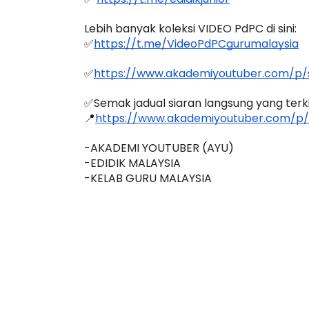
Lebih banyak koleksi VIDEO PdPC di sini:
✅
https://t.me/VideoPdPCgurumalaysia
✅
https://www.akademiyoutuber.com/p/s
IVE
BICARA PROFESIO
TIMBALAN KETUA
 [LIVE] PRINSIP PERAKAUNAN,
✅Semak jadual siaran langsung yang terkini
PENDIDIKAN MAL
📍
https://www.akademiyoutuber.com/p/
EDAH TUNTAS SOALAN 1 TRIAL
LEH CIKGU ...
Unknown
12 hari y
-AKADEMI YOUTUBER (AYU)
Yu. Chekgu LK
10 hari yang lalu
-EDIDIK MALAYSIA
-KELAB GURU MALAYSIA