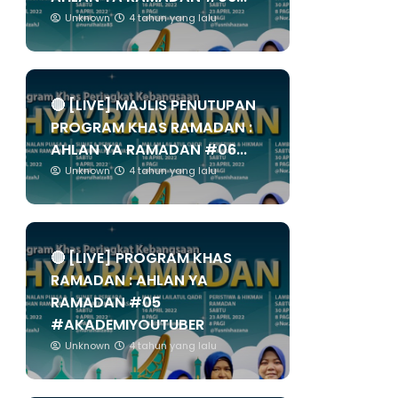
Unknown
4 tahun yang lalu
🔴 [LIVE] MAJLIS PENUTUPAN
PROGRAM KHAS RAMADAN :
AHLAN YA RAMADAN #06...
Unknown
4 tahun yang lalu
🔴 [LIVE] PROGRAM KHAS
RAMADAN : AHLAN YA
RAMADAN #05
#AKADEMIYOUTUBER
Unknown
4 tahun yang lalu