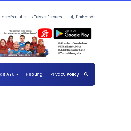
ademiYoutuber
#TuisyenPercuma
Dark mode
dit AYU
Hubungi
Privacy Policy