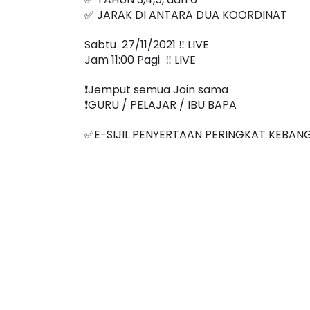
✅ JARAK DI ANTARA DUA KOORDINAT
Sabtu  27/11/2021 ‼️ LIVE
Jam 11:00 Pagi  ‼️ LIVE
❗️Jemput semua Join sama
❗️GURU / PELAJAR / IBU BAPA
✅E-SIJIL PENYERTAAN PERINGKAT KEBAN