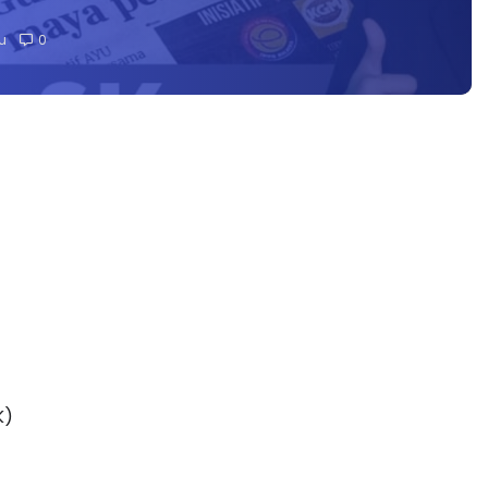
u
0
K)