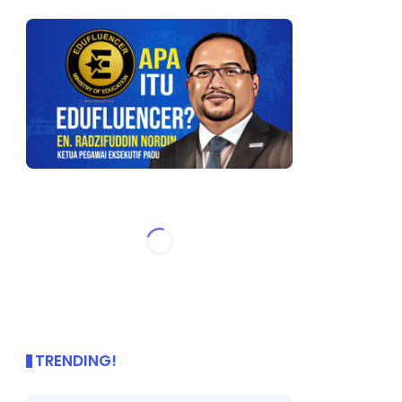
TRENDING!
🌟 PBD OnePage Kini di