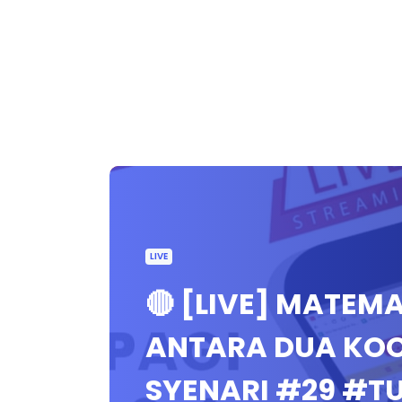
LIVE
🔴 [LIVE] MATEMA
ANTARA DUA KOO
SYENARI #29 #T