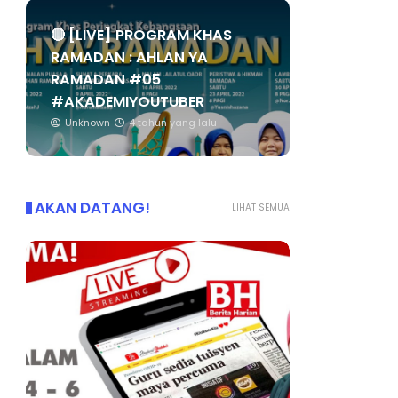
🔴 [LIVE] PROGRAM KHAS
RAMADAN : AHLAN YA
RAMADAN #05
#AKADEMIYOUTUBER
Unknown
4 tahun yang lalu
AKAN DATANG!
LIHAT SEMUA