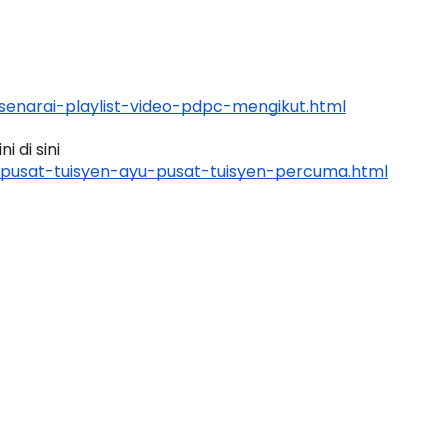
enarai-playlist-video-pdpc-mengikut.html
NAL 8 :
MAJLIS ANUGERAH FFK
 PENGARAH
(FESTIVAL LENSA PENDIDIKAN -
 di sini 
AYSIA
FLeP) 2026
pusat-tuisyen-ayu-pusat-tuisyen-percuma.html
ang lalu
Unknown
7 hari yang lalu