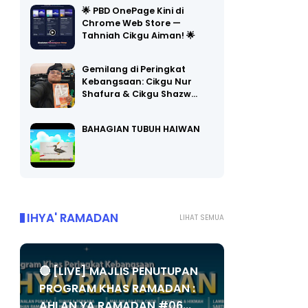
Chrome Web Store —
Tahniah Cikgu Aiman! 🌟
Gemilang di Peringkat
Kebangsaan: Cikgu Nur
Shafura & Cikgu Shazw…
BAHAGIAN TUBUH HAIWAN
IHYA' RAMADAN
LIHAT SEMUA
🔴 [LIVE] MAJLIS PENUTUPAN
PROGRAM KHAS RAMADAN :
AHLAN YA RAMADAN #06...