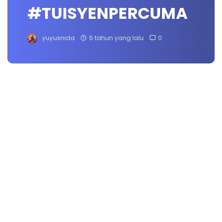
#TUISYENPERCUMA
yuyusnida
5 tahun yang lalu
0