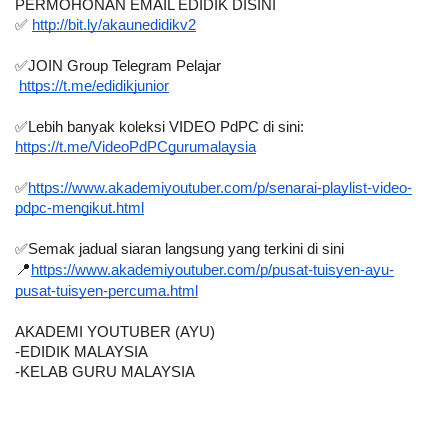
PERMOHONAN EMAIL EDIDIK DISINI
✅ 
http://bit.ly/akaunedidikv2
✅JOIN Group Telegram Pelajar 
https://t.me/edidikjunior
✅Lebih banyak koleksi VIDEO PdPC di sini:
https://t.me/VideoPdPCgurumalaysia
✅
https://www.akademiyoutuber.com/p/senarai-playlist-video-
pdpc-mengikut.html
✅Semak jadual siaran langsung yang terkini di sini
📍
https://www.akademiyoutuber.com/p/pusat-tuisyen-ayu-
pusat-tuisyen-percuma.html
AKADEMI YOUTUBER (AYU)
-EDIDIK MALAYSIA
-KELAB GURU MALAYSIA