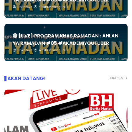
Unknown
4 tahun yang lalu
🔴 [LIVE] PROGRAM KHAS RAMADAN : AHLAN
YA RAMADAN #05 #AKADEMIYOUTUBER
Unknown
4 tahun yang lalu
AKAN DATANG!
LIHAT SEMUA