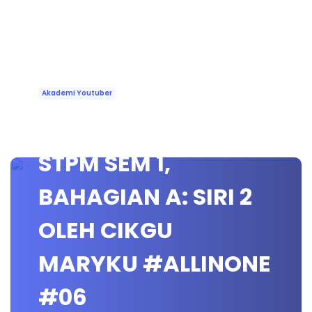
Akademi Youtuber
🔴 [LIVE] GEOGRAFI
STPM SEM 1,
BAHAGIAN A: SIRI 2
OLEH CIKGU
MARYKU #ALLINONE
#06