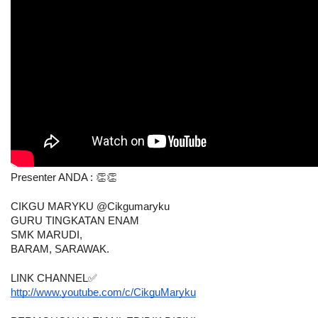
Presenter ANDA : 👏👏
CIKGU MARYKU @Cikgumaryku
GURU TINGKATAN ENAM
SMK MARUDI,
BARAM, SARAWAK.
LINK CHANNEL✅
http://www.youtube.com/c/CikguMaryku