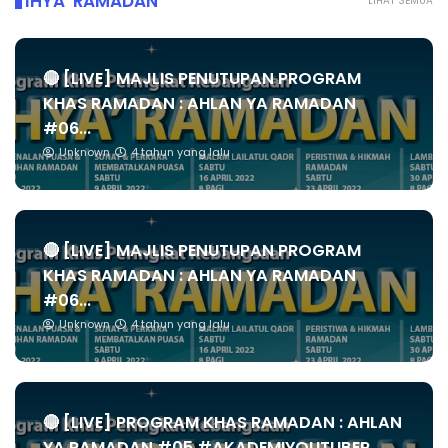
IHYA' RAMADAN
LIHAT SEMUA
🔴 [LIVE] MAJLIS PENUTUPAN PROGRAM
KHAS RAMADAN : AHLAN YA RAMADAN
#06...
Unknown
4 tahun yang lalu
🔴 [LIVE] MAJLIS PENUTUPAN PROGRAM
KHAS RAMADAN : AHLAN YA RAMADAN
#06...
Unknown
4 tahun yang lalu
🔴 [LIVE] PROGRAM KHAS RAMADAN : AHLAN
YA RAMADAN #05 #AKADEMIYOUTUBER