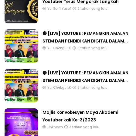
Youtuber Terus Mengorak Langkah
Yu. Suffi Yusof
2 tahun yang lalu
🔴 [LIVE] YOUTUBE : PEMANGKIN AMALAN
STEM DAN PENDIDIKAN DIGITAL DALAM...
Yu. Chekgu LK
3 tahun yang lalu
🔴 [LIVE] YOUTUBE : PEMANGKIN AMALAN
STEM DAN PENDIDIKAN DIGITAL DALAM...
Yu. Chekgu LK
3 tahun yang lalu
Majlis Konvokesyen Maya Akademi
Youtuber kali Ke-3/2023
Unknown
3 tahun yang lalu