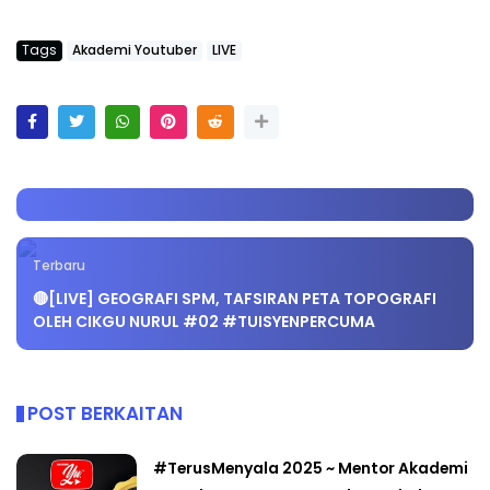
Tags
Akademi Youtuber
LIVE
Terbaru
🔴[LIVE] GEOGRAFI SPM, TAFSIRAN PETA TOPOGRAFI
OLEH CIKGU NURUL #02 #TUISYENPERCUMA
POST BERKAITAN
#TerusMenyala 2025 ~ Mentor Akademi