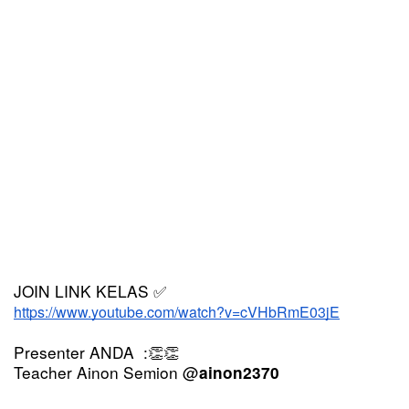
JOIN LINK KELAS 
✅
https://www.youtube.com/watch?v=cVHbRmE03jE
Presenter ANDA  :
👏👏
Teacher Ainon Semion @
ainon2370