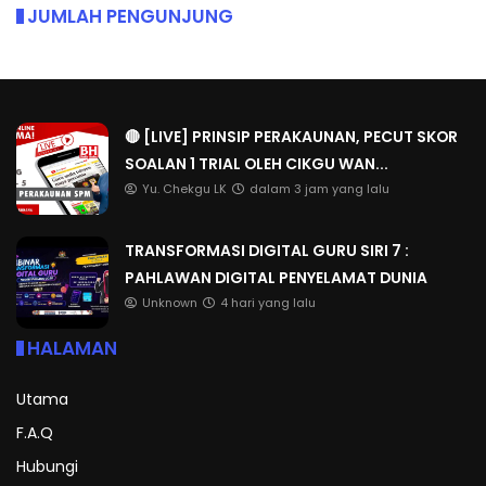
JUMLAH PENGUNJUNG
🔴 [LIVE] PRINSIP PERAKAUNAN, PECUT SKOR
SOALAN 1 TRIAL OLEH CIKGU WAN...
Yu. Chekgu LK
dalam 3 jam yang lalu
TRANSFORMASI DIGITAL GURU SIRI 7 :
PAHLAWAN DIGITAL PENYELAMAT DUNIA
Unknown
4 hari yang lalu
HALAMAN
Utama
F.A.Q
Hubungi