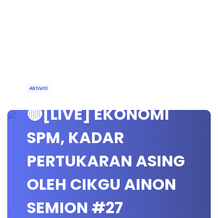
Aktiviti
🔴[LIVE] EKONOMI
SPM, KADAR
PERTUKARAN ASING
OLEH CIKGU AINON
SEMION #27