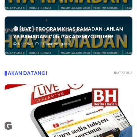
🔴 [LIVE] PROGRAM KHAS RAMADAN : AHLAN
YA RAMADAN #05 #AKADEMIYOUTUBER
Unknown
4 tahun yang lalu
AKAN DATANG!
LIHAT SEMUA