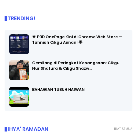
TRENDING!
🌟 PBD OnePage Kini di Chrome Web Store —
Tahniah Cikgu Aiman! 🌟
Gemilang di Peringkat Kebangsaan: Cikgu
Nur Shafura & Cikgu Shazw…
BAHAGIAN TUBUH HAIWAN
IHYA' RAMADAN
LIHAT SEMUA