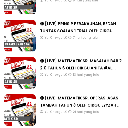
Yu. Chekgu LK
6 hari yang lalu
🔴 [LIVE] PRINSIP PERAKAUNAN, BEDAH
TUNTAS SOALAN 1 TRIAL OLEH CIKGU ...
Yu. Chekgu LK
7 hari yang lalu
🔴 [LIVE] MATEMATIK SR, MASALAH BAB 2
2.0 TAHUN 6 OLEH CIKGU ANITA #AL...
Yu. Chekgu LK
13 hari yang lalu
🔴 [LIVE] MATEMATIK SR, OPERASI ASAS
TAMBAH TAHUN 3 OLEH CIKGU EYYZAH ...
Yu. Chekgu LK
21 hari yang lalu