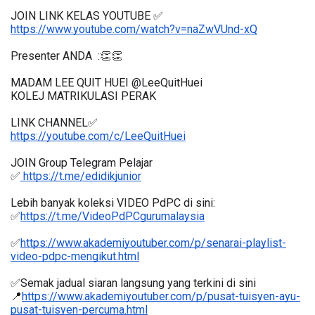
JOIN LINK KELAS YOUTUBE ✅
https://www.youtube.com/watch?v=naZwVUnd-xQ
Presenter ANDA  :👏👏
MADAM LEE QUIT HUEI @LeeQuitHuei
KOLEJ MATRIKULASI PERAK
LINK CHANNEL✅
https://youtube.com/c/LeeQuitHuei
JOIN Group Telegram Pelajar
✅
 https://t.me/edidikjunior
Lebih banyak koleksi VIDEO PdPC di sini:
✅
https://t.me/VideoPdPCgurumalaysia
✅
https://www.akademiyoutuber.com/p/senarai-playlist-
video-pdpc-mengikut.html
✅Semak jadual siaran langsung yang terkini di sini 
📍
https://www.akademiyoutuber.com/p/pusat-tuisyen-ayu-
pusat-tuisyen-percuma.html