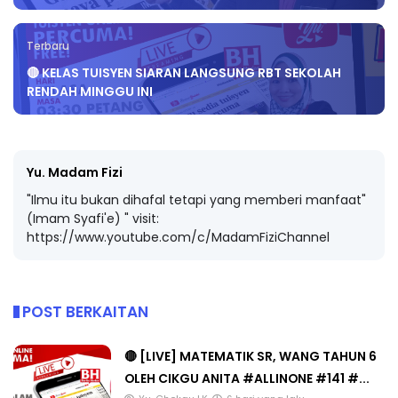
Terbaru
🔴 KELAS TUISYEN SIARAN LANGSUNG RBT SEKOLAH
RENDAH MINGGU INI
Yu. Madam Fizi
"Ilmu itu bukan dihafal tetapi yang memberi manfaat"
(Imam Syafi'e) " visit:
https://www.youtube.com/c/MadamFiziChannel
POST BERKAITAN
🔴 [LIVE] MATEMATIK SR, WANG TAHUN 6
OLEH CIKGU ANITA #ALLINONE #141 #...