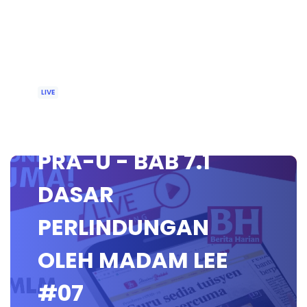
LIVE
🔴 [LIVE] EKONOMI
PRA-U - BAB 7.1
DASAR
PERLINDUNGAN
OLEH MADAM LEE
#07