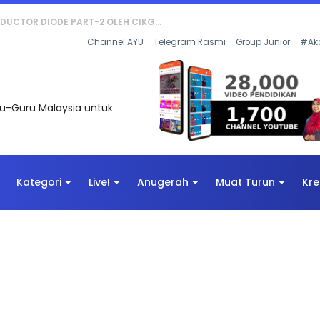
KOR SOALAN 1 TRIAL OLEH CIKGU WAN...
Channel AYU
Telegram Rasmi
Group Junior
#Ak
uru-Guru Malaysia untuk
Kategori
Live!
Anugerah
Muat Turun
Kre