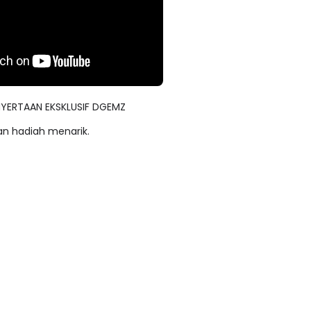
LIVE
n 4
🔴 [LIVE] PRINSIP PERAKAUNAN,
ENYERTAAN EKSKLUSIF DGEMZ
ng lalu
PECUT SKOR SOALAN 1 TRIAL
n hadiah menarik.
OLEH CIKGU WAN...
Yu. Chekgu LK
sehari yang lalu