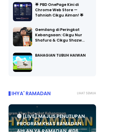
🌟 PBD OnePage Kini di
Chrome Web Store —
Tahniah Cikgu Aiman! 🌟
Gemilang di Peringkat
Kebangsaan: Cikgu Nur
Shafura & Cikgu Shazw…
BAHAGIAN TUBUH HAIWAN
IHYA' RAMADAN
LIHAT SEMUA
🔴 [LIVE] MAJLIS PENUTUPAN
PROGRAM KHAS RAMADAN :
AHLAN YA RAMADAN #06...