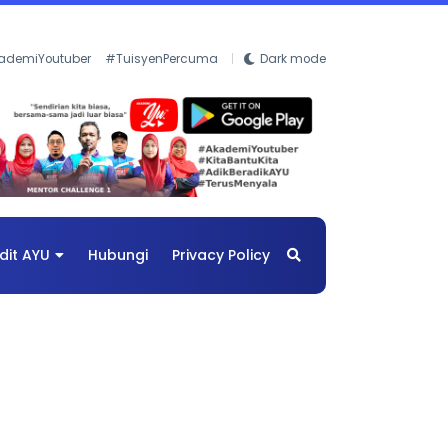
ademiYoutuber
#TuisyenPercuma
Dark mode
dit AYU
Hubungi
Privacy Policy