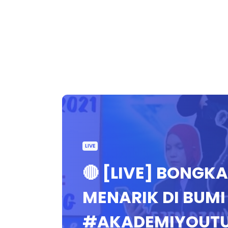
LIVE
🔴 [LIVE] BONGKA
MENARIK DI BUMI
#AKADEMIYOUT