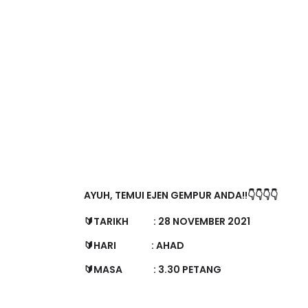
AYUH, TEMUI EJEN GEMPUR ANDA!!👇👇👇👇
🔰TARIKH : 28 NOVEMBER 2021
🔰HARI : AHAD
🔰MASA : 3.30 PETANG