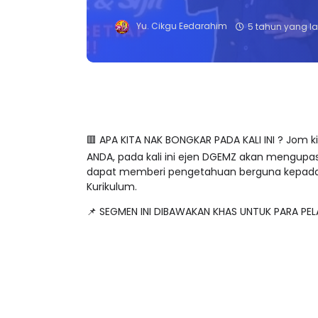
Yu. Cikgu Eedarahim
5 tahun yang la
🟥 APA KITA NAK BONGKAR PADA KALI INI ? Jom 
ANDA, pada kali ini ejen DGEMZ akan mengupa
dapat memberi pengetahuan berguna kepada 
Kurikulum.
📌 SEGMEN INI DIBAWAKAN KHAS UNTUK PARA PELA