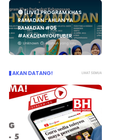
🔴 [LIVE] PROGRAM KHAS
RAMADAN : AHLAN YA
RAMADAN #05
#AKADEMIYOUTUBER
Unknown
4 tahun yang lalu
AKAN DATANG!
LIHAT SEMUA