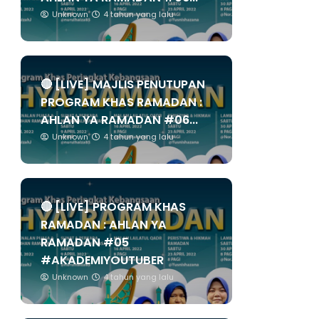
Unknown
4 tahun yang lalu
🔴 [LIVE] MAJLIS PENUTUPAN
PROGRAM KHAS RAMADAN :
AHLAN YA RAMADAN #06...
Unknown
4 tahun yang lalu
🔴 [LIVE] PROGRAM KHAS
RAMADAN : AHLAN YA
RAMADAN #05
#AKADEMIYOUTUBER
Unknown
4 tahun yang lalu