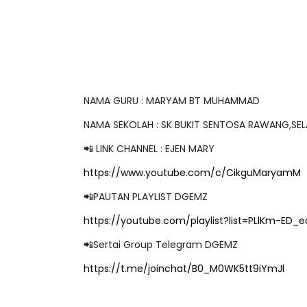
NAMA GURU : MARYAM BT MUHAMMAD
NAMA SEKOLAH : SK BUKIT SENTOSA RAWANG,SE
📲 LINK CHANNEL : EJEN MARY
https://www.youtube.com/c/CikguMaryamM
📲PAUTAN PLAYLIST DGEMZ
https://youtube.com/playlist?list=PLlKm-ED_
📲Sertai Group Telegram DGEMZ
https://t.me/joinchat/B0_M0WK5tt9iYmJl