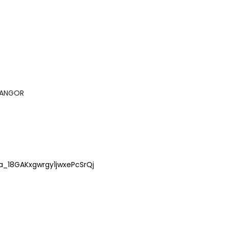
LANGOR
ea_18GAKxgwrgy1jwxePcSrQj