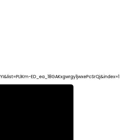
YI&list=PLlKm-ED_ea_18GAKxgwrgy1jwxePcSrQj&index=1