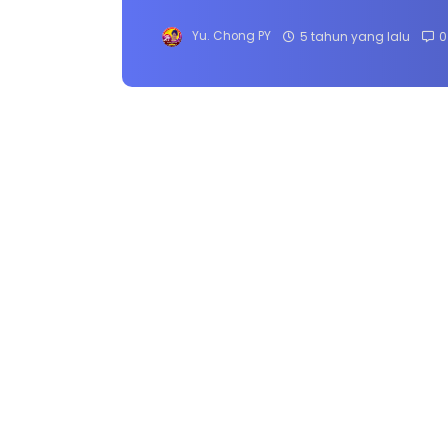
Yu. Chong PY
5 tahun yang lalu
0