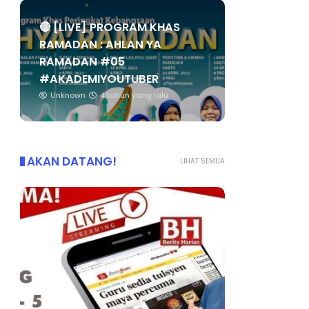
🔴 [LIVE] PROGRAM KHAS
RAMADAN : AHLAN YA
RAMADAN #05
#AKADEMIYOUTUBER
Unknown
4 tahun yang lalu
AKAN DATANG!
LIHAT SEMUA