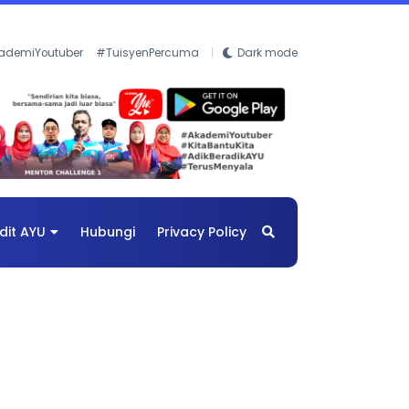
ademiYoutuber
#TuisyenPercuma
Dark mode
dit AYU
Hubungi
Privacy Policy