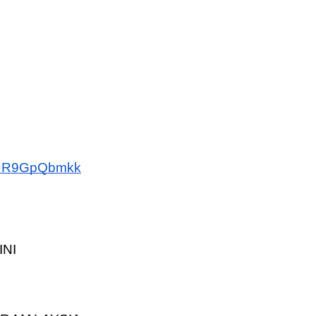
=QJR9GpQbmkk
INI
R MALAYSIA