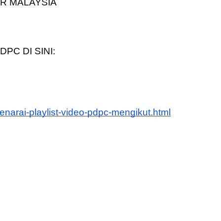
PC DI SINI:
3 :
Sejarah Tingkatan 4
PRIMARY
Unknown
6 hari yang lalu
DONESIA
narai-playlist-video-pdpc-mengikut.html
ng lalu