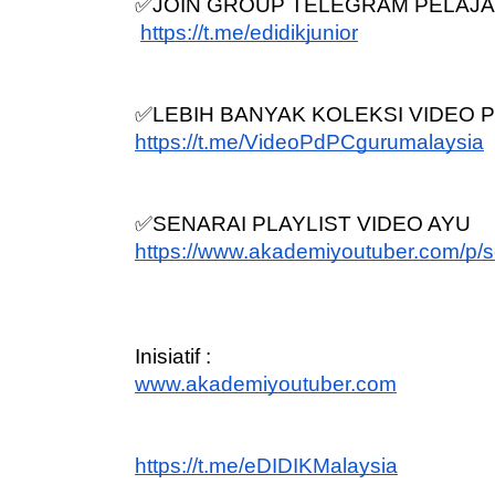
https://t.me/edidikjunior
✅LEBIH BANYAK KOLEKSI VIDEO PD
ICARA KORPORAT 3 : PROGRAM
KEYNOTE SPEAKER 
https://t.me/VideoPdPCgurumalaysia
AKANAN SELAMAT DAN
TRANSFORMING 
ERKUALITI (AMALAN PER...
EDUCATION IN IN
THROUG...
✅SENARAI PLAYLIST VIDEO AYU
Unknown
9 hari yang lalu
https://www.akademiyoutuber.com/p/se
Unknown
9 hari ya
Inisiatif :
www.akademiyoutuber.com
https://t.me/eDIDIKMalaysia