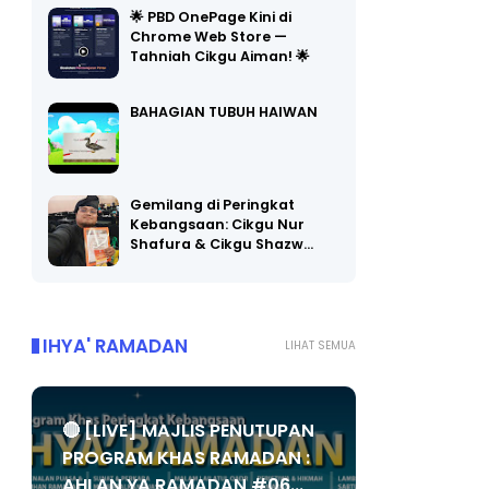
Chrome Web Store —
Tahniah Cikgu Aiman! 🌟
BAHAGIAN TUBUH HAIWAN
Gemilang di Peringkat
Kebangsaan: Cikgu Nur
Shafura & Cikgu Shazw…
IHYA' RAMADAN
LIHAT SEMUA
🔴 [LIVE] MAJLIS PENUTUPAN
PROGRAM KHAS RAMADAN :
AHLAN YA RAMADAN #06...