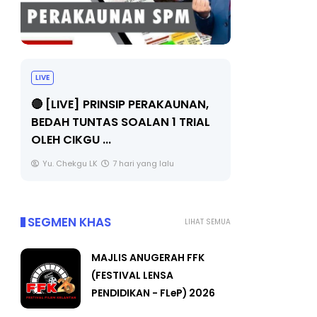
LIVE
BICARA PR
TIMBALAN
🔴 [LIVE] PRINSIP PERAKAUNAN,
PENDIDIKA
BEDAH TUNTAS SOALAN 1 TRIAL
OLEH CIKGU ...
Unknown
Yu. Chekgu LK
7 hari yang lalu
SEGMEN KHAS
LIHAT SEMUA
MAJLIS ANUGERAH FFK
(FESTIVAL LENSA
PENDIDIKAN - FLeP) 2026