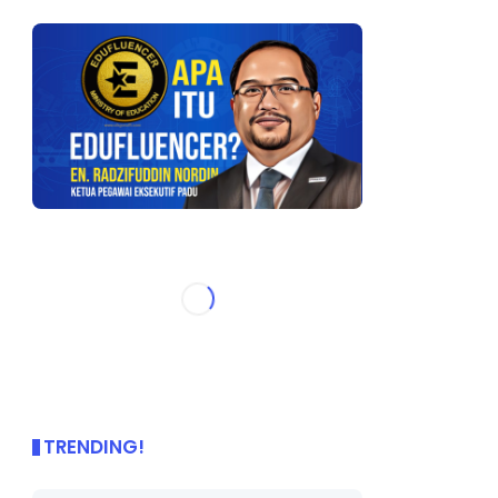
TRENDING!
🌟 PBD OnePage Kini di