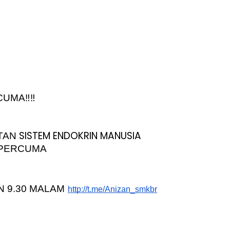
UMA‼️‼️
SISTEM ENDOKRIN MANUSIA 
TAN 
NPERCUMA
IN 9.30 MALAM
http://t.me/Anizan_smkbr