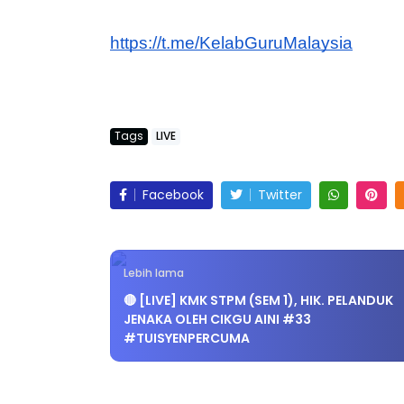
https://t.me/KelabGuruMalaysia
Tags
LIVE
Facebook
Twitter
Lebih lama
🔴 [LIVE] KMK STPM (SEM 1), HIK. PELANDUK
JENAKA OLEH CIKGU AINI #33
#TUISYENPERCUMA
POST BERKAITAN