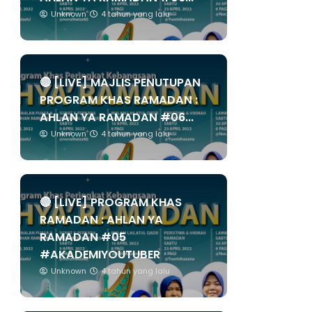
Unknown
4 tahun yang lalu
🔴 [LIVE] MAJLIS PENUTUPAN
PROGRAM KHAS RAMADAN :
AHLAN YA RAMADAN #06...
Unknown
4 tahun yang lalu
🔴 [LIVE] PROGRAM KHAS
RAMADAN : AHLAN YA
RAMADAN #05
#AKADEMIYOUTUBER
Unknown
4 tahun yang lalu