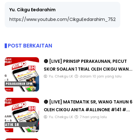
Yu. Cikgu Eedarahim
https://www.youtube.com/CikguEedarahim_752
POST BERKAITAN
🔴 [LIVE] PRINSIP PERAKAUNAN, PECUT
SKOR SOALAN 1 TRIAL OLEH CIKGU WAN...
Yu. Chekgu LK
dalam 10 jam yang lalu
🔴 [LIVE] MATEMATIK SR, WANG TAHUN 6
OLEH CIKGU ANITA #ALLINONE #141 #...
Yu. Chekgu LK
7 hari yang lalu