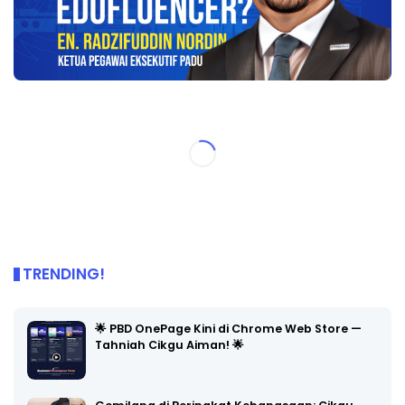
TRENDING!
🌟 PBD OnePage Kini di Chrome Web Store —
Tahniah Cikgu Aiman! 🌟