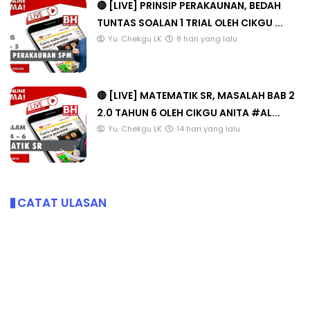
🔴 [LIVE] PRINSIP PERAKAUNAN, BEDAH
TUNTAS SOALAN 1 TRIAL OLEH CIKGU ...
Yu. Chekgu LK
8 hari yang lalu
🔴 [LIVE] MATEMATIK SR, MASALAH BAB 2
2.0 TAHUN 6 OLEH CIKGU ANITA #AL...
Yu. Chekgu LK
14 hari yang lalu
CATAT ULASAN