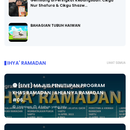
Gemilang di Peringkat Kebangsaan: Cikgu
Nur Shafura & Cikgu Shazw…
BAHAGIAN TUBUH HAIWAN
IHYA' RAMADAN
LIHAT SEMUA
🔴 [LIVE] MAJLIS PENUTUPAN PROGRAM
KHAS RAMADAN : AHLAN YA RAMADAN
#06...
Unknown
4 tahun yang lalu