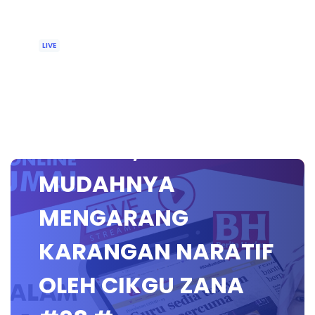
LIVE
🔴 [LIVE] BAHASA
MELAYU SEKOLAH
RENDAH,
MUDAHNYA
MENGARANG
KARANGAN NARATIF
OLEH CIKGU ZANA