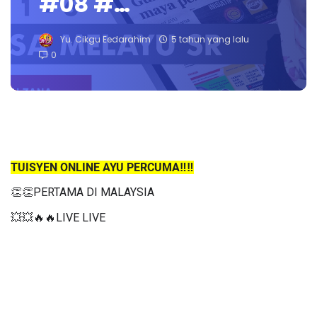
#08 #…
Yu. Cikgu Eedarahim
5 tahun yang lalu
0
TUISYEN ONLINE AYU PERCUMA‼️‼️
👏👏PERTAMA DI MALAYSIA
💥💥🔥🔥LIVE LIVE 