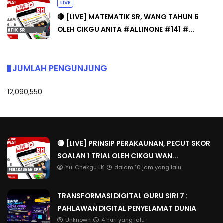
LIVE
🔴 [LIVE] MATEMATIK SR, WANG TAHUN 6
OLEH CIKGU ANITA #ALLINONE #141 #...
JUMLAH PENGUNJUNG
12,090,550
🔴 [LIVE] PRINSIP PERAKAUNAN, PECUT SKOR
SOALAN 1 TRIAL OLEH CIKGU WAN...
Yu. Chekgu LK
dalam 10 jam yang lalu
TRANSFORMASI DIGITAL GURU SIRI 7 :
PAHLAWAN DIGITAL PENYELAMAT DUNIA
Unknown
4 hari yang lalu