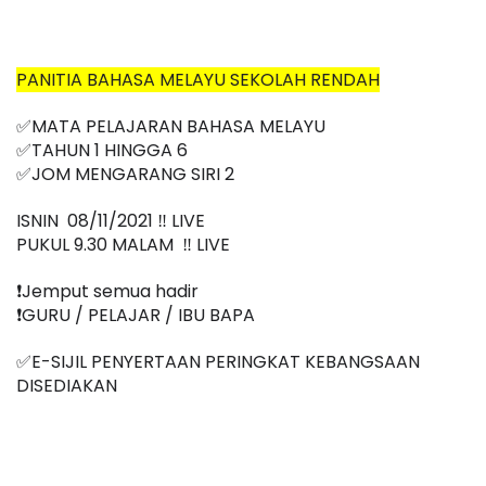
PANITIA BAHASA MELAYU SEKOLAH RENDAH
✅MATA PELAJARAN BAHASA MELAYU
✅TAHUN 1 HINGGA 6
✅
JOM MENGARANG SIRI 2
ISNIN  08/11/2021 ‼️ LIVE
PUKUL 9.30 MALAM  ‼️ LIVE
❗️Jemput semua hadir
❗️GURU / PELAJAR / IBU BAPA
✅E-SIJIL PENYERTAAN PERINGKAT KEBANGSAAN 
DISEDIAKAN