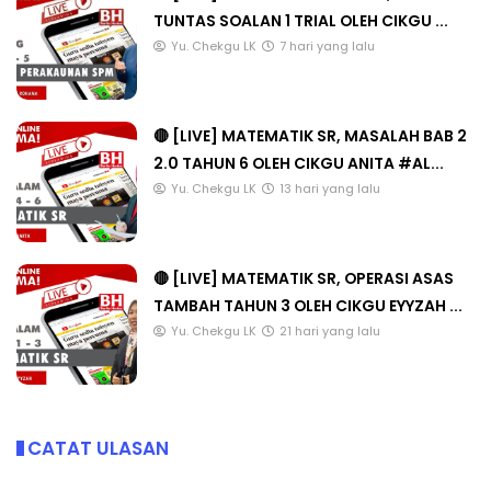
TUNTAS SOALAN 1 TRIAL OLEH CIKGU ...
Yu. Chekgu LK
7 hari yang lalu
🔴 [LIVE] MATEMATIK SR, MASALAH BAB 2
2.0 TAHUN 6 OLEH CIKGU ANITA #AL...
Yu. Chekgu LK
13 hari yang lalu
🔴 [LIVE] MATEMATIK SR, OPERASI ASAS
TAMBAH TAHUN 3 OLEH CIKGU EYYZAH ...
Yu. Chekgu LK
21 hari yang lalu
CATAT ULASAN