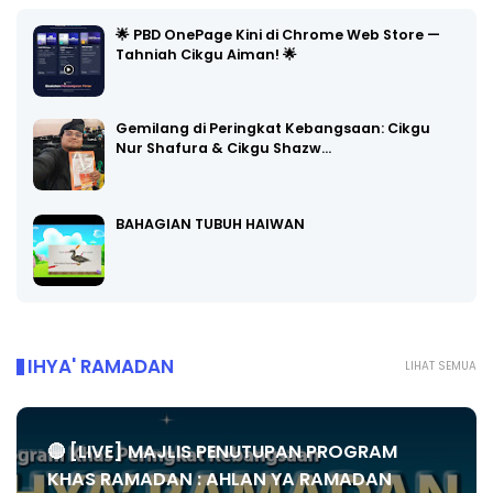
🌟 PBD OnePage Kini di Chrome Web Store —
Tahniah Cikgu Aiman! 🌟
Gemilang di Peringkat Kebangsaan: Cikgu
Nur Shafura & Cikgu Shazw…
BAHAGIAN TUBUH HAIWAN
IHYA' RAMADAN
LIHAT SEMUA
🔴 [LIVE] MAJLIS PENUTUPAN PROGRAM
KHAS RAMADAN : AHLAN YA RAMADAN