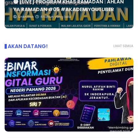
🔴 [LIVE] PROGRAM KHAS RAMADAN : AHLAN
YA RAMADAN #05 #AKADEMIYOUTUBER
Unknown
4 tahun yang lalu
AKAN DATANG!
LIHAT SEMUA