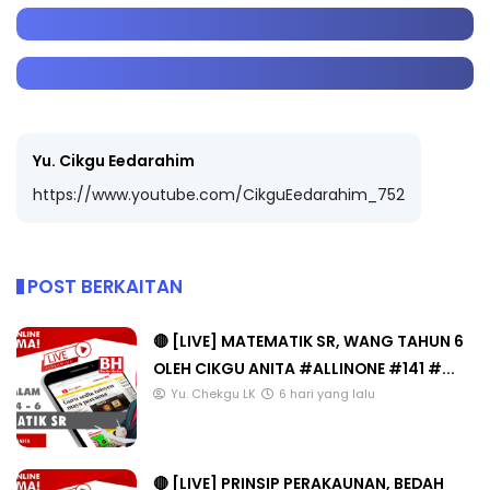
Yu. Cikgu Eedarahim
https://www.youtube.com/CikguEedarahim_752
POST BERKAITAN
🔴 [LIVE] MATEMATIK SR, WANG TAHUN 6
OLEH CIKGU ANITA #ALLINONE #141 #...
Yu. Chekgu LK
6 hari yang lalu
🔴 [LIVE] PRINSIP PERAKAUNAN, BEDAH