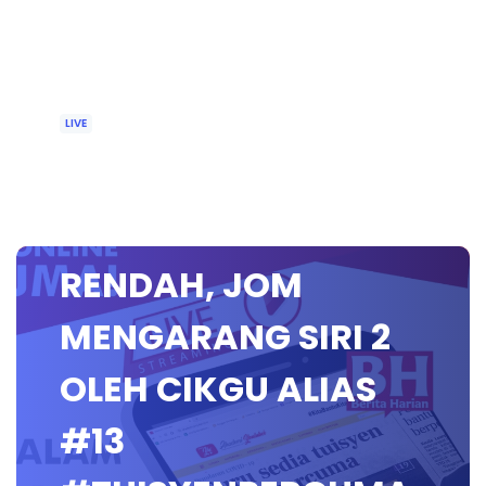
LIVE
🔴 [LIVE] BAHASA
MELAYU SEKOLAH
RENDAH, JOM
MENGARANG SIRI 2
OLEH CIKGU ALIAS
#13