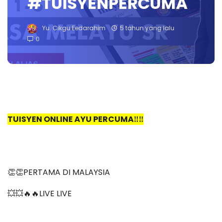
#TUISYENPERCUMA
Yu. Cikgu Eedarahim
5 tahun yang lalu
0
TUISYEN ONLINE AYU PERCUMA‼️‼️
👏👏PERTAMA DI MALAYSIA
💥💥🔥🔥LIVE LIVE 