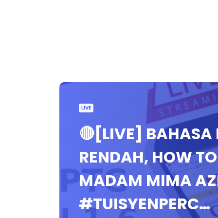
LIVE
🔴[LIVE] BAHASA
RENDAH, HOW TO
MADAM MIMA AZL
#TUISYENPERC…