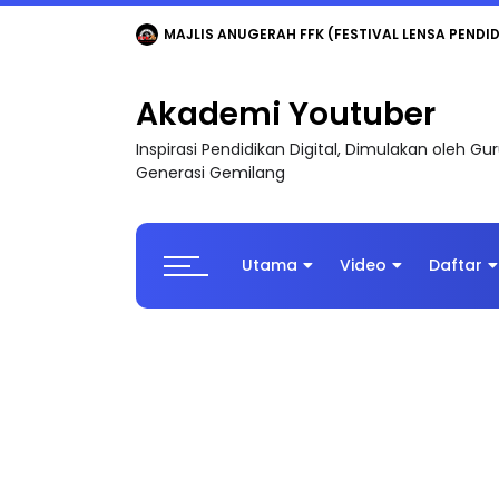
LIVE
🔴 [LIVE] MATEMATIK SR, WANG TAHUN 6
Akademi Youtuber
Inspirasi Pendidikan Digital, Dimulakan oleh G
Generasi Gemilang
Utama
Video
Daftar