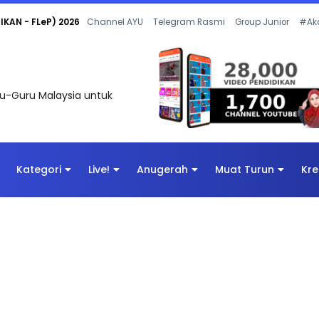
 OLEH CIKGU ANITA #ALLINONE #141 #...
Channel AYU
Telegram Rasmi
Group Junior
#Ak
uru-Guru Malaysia untuk
Kategori
Live!
Anugerah
Muat Turun
Kre