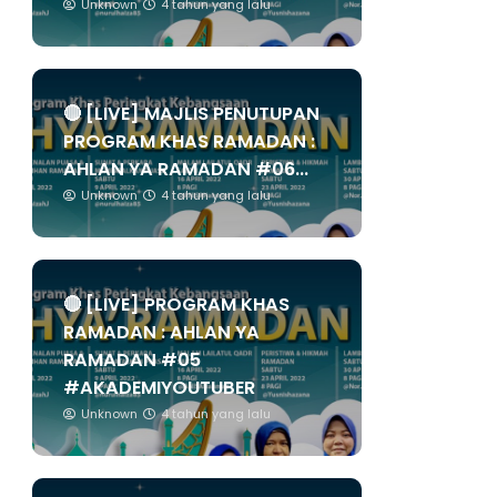
Unknown
4 tahun yang lalu
🔴 [LIVE] MAJLIS PENUTUPAN
PROGRAM KHAS RAMADAN :
AHLAN YA RAMADAN #06...
Unknown
4 tahun yang lalu
🔴 [LIVE] PROGRAM KHAS
RAMADAN : AHLAN YA
RAMADAN #05
#AKADEMIYOUTUBER
Unknown
4 tahun yang lalu