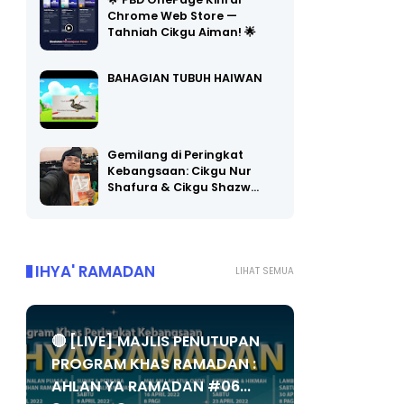
🌟 PBD OnePage Kini di
Chrome Web Store —
Tahniah Cikgu Aiman! 🌟
BAHAGIAN TUBUH HAIWAN
Gemilang di Peringkat
Kebangsaan: Cikgu Nur
Shafura & Cikgu Shazw…
IHYA' RAMADAN
LIHAT SEMUA
🔴 [LIVE] MAJLIS PENUTUPAN
PROGRAM KHAS RAMADAN :
AHLAN YA RAMADAN #06...