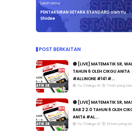
Lebih lama
PENTAKSIRAN SETARA STANDARD oleh Yu.
Shidee
POST BERKAITAN
🔴 [LIVE] MATEMATIK SR, W
TAHUN 6 OLEH CIKGU ANITA
#ALLINONE #141 #...
Yu. Chekgu LK
7 hari yang lal
🔴 [LIVE] MATEMATIK SR, M
BAB 2 2.0 TAHUN 6 OLEH CI
ANITA #AL...
Yu. Chekgu LK
14 hari yang la