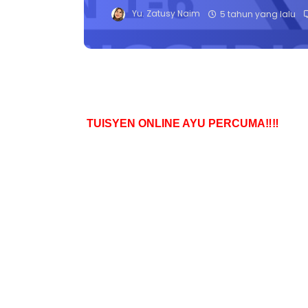
Yu. Zatusy Naim
5 tahun yang lalu
TUISYEN ONLINE AYU PERCUMA‼️‼️