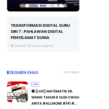
RANSFORMASI DIGITAL GURU
MAJLIS ANUGERA
IRI 7 : PAHLAWAN DIGITAL
(FESTIVAL LENSA 
ENYELAMAT DUNIA
FLeP) 2026
Unknown
4 hari yang lalu
Unknown
5 hari yan
SEGMEN KHAS
LIHAT SEMUA
LIVE
🔴 [LIVE] MATEMATIK SR,
WANG TAHUN 6 OLEH CIKGU
ANITA #ALLINONE #141 #...