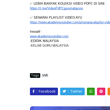
✅ LEBIH BANYAK KOLEKSI VIDEO PDPC DI SINI:
https://t.me/VideoPdPCgurumalaysia
✅ SENARAI PLAYLIST VIDEO AYU
https://www.akademiyoutuber.com/p/senarai-playlist-vi
Sejarah Tingkatan 4
E] MATEMATIK SR, WANG
Inisiatif :
Unknown
7 hari yang lalu
www.akademiyoutuber.com
 OLEH CIKGU ANITA
-EDIDIK MALAYSIA
NE #141 #...
-KELAB GURU MALAYSIA
gu LK
7 hari yang lalu
Tags
LIVE
Facebook
Twitter