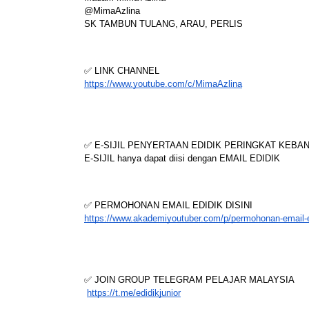
Madam Mima Azlina
@MimaAzlina
SK TAMBUN TULANG, ARAU, PERLIS
✅ LINK CHANNEL
https://www.youtube.com/c/MimaAzlina
✅ E-SIJIL PENYERTAAN EDIDIK PERINGKAT KEB
E-SIJIL hanya dapat diisi dengan EMAIL EDIDIK
✅ PERMOHONAN EMAIL EDIDIK DISINI
https://www.akademiyoutuber.com/p/permohonan-email-e
✅ JOIN GROUP TELEGRAM PELAJAR MALAYSIA
https://t.me/edidikjunior