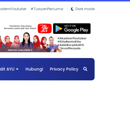
ademiYoutuber
#TuisyenPercuma
Dark mode
dit AYU
Hubungi
Privacy Policy