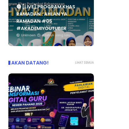
🔴 [LIVE] PROGRAM KHAS
RAMADAN : AHLAN YA
RAMADAN #05
#AKADEMIYOUTUBER
Unknown
4 tahun yang lalu
AKAN DATANG!
LIHAT SEMUA