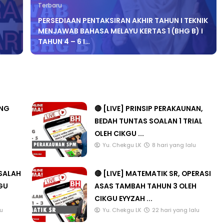
Terbaru
PERSEDIAAN PENTAKSIRAN AKHIR TAHUN I TEKNIK
MENJAWAB BAHASA MELAYU KERTAS 1 (BHG B) I
TAHUN 4 – 6 I…
ANG
🔴 [LIVE] PRINSIP PERAKAUNAN,
BEDAH TUNTAS SOALAN 1 TRIAL
OLEH CIKGU ...
u
Yu. Chekgu LK
8 hari yang lalu
ASALAH
🔴 [LIVE] MATEMATIK SR, OPERASI
KGU
ASAS TAMBAH TAHUN 3 OLEH
CIKGU EYYZAH ...
lu
Yu. Chekgu LK
22 hari yang lalu