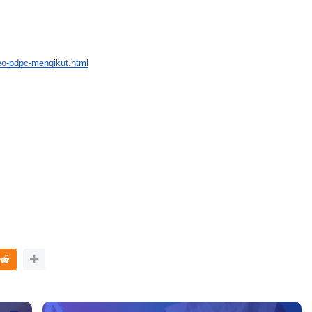
deo-pdpc-mengikut.html
LIVE
T
S
🔴 [LIVE] PRINSIP PERAKAUNAN,
P
BEDAH TUNTAS SOALAN 1 TRIAL
OLEH CIKGU ...
Yu. Chekgu LK
8 hari yang lalu