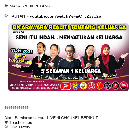
💙 MASA ~
5.00 PETANG
💙 PAUTAN ~
youtube.com/watch?v=iaC_JZzyU2o
🔴🔴🔴🔴🔴🔴
Akan Bersiaran secara LIVE di CHANNEL BERIKUT :
🧡
Teacher Loo
💜
Cikgu Rosy