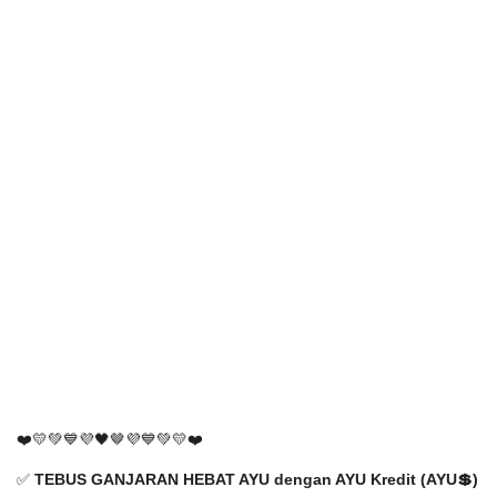
❤️💛💚💙💜🖤🤎💜💙💚💛❤️
✅
TEBUS GANJARAN HEBAT AYU dengan AYU Kredit (AYU💲)