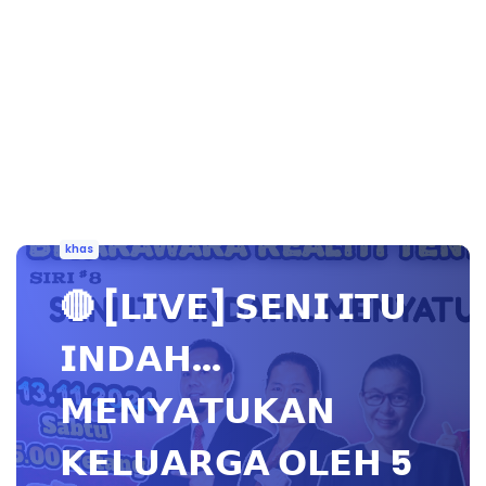
khas
🔴 [𝗟𝗜𝗩𝗘] 𝗦𝗘𝗡𝗜 𝗜𝗧𝗨
𝗜𝗡𝗗𝗔𝗛...
𝗠𝗘𝗡𝗬𝗔𝗧𝗨𝗞𝗔𝗡
𝗞𝗘𝗟𝗨𝗔𝗥𝗚𝗔 𝗢𝗟𝗘𝗛 5