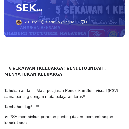
𝗦𝗘𝗞…
Yu. Ling
5 tahun yang lalu
0
5
𝗦𝗘𝗞𝗔𝗪𝗔𝗡
1
𝗞𝗘𝗟𝗨𝗔𝗥𝗚𝗔 : 𝗦𝗘𝗡𝗜 𝗜𝗧𝗨 𝗜𝗡𝗗𝗔𝗛...
𝗠𝗘𝗡𝗬𝗔𝗧𝗨𝗞𝗔𝗡 𝗞𝗘𝗟𝗨𝗔𝗥𝗚𝗔
Tahukah anda…. Mata pelajaran Pendidikan Seni Visual (PSV)
sama penting dengan mata pelajaran teras!!!
Tambahan lagi!!!!!!!
🔥 PSV memainkan peranan penting dalam perkembangan
kanak-kanak.