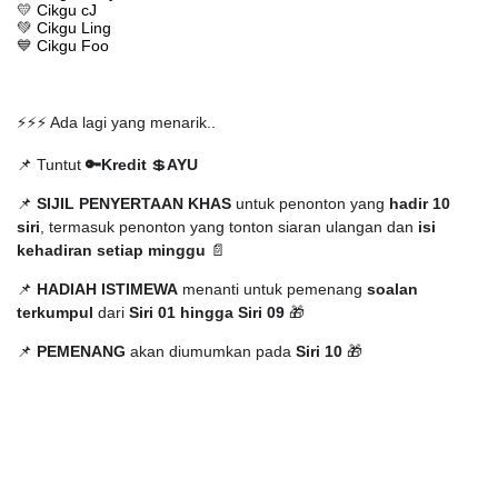
💛
Cikgu cJ
💚
Cikgu Ling
💙
Cikgu Foo
⚡️⚡️⚡️ Ada lagi yang menarik..
📌 Tuntut
🔑
Kredit
💲
AYU
📌
SIJIL PENYERTAAN KHAS
untuk penonton yang
hadir 10
siri
, termasuk penonton yang tonton siaran ulangan dan
isi
kehadiran
setiap minggu
📄
📌
HADIAH ISTIMEWA
menanti untuk pemenang
soalan
terkumpul
dari
Siri 01 hingga Siri 09
🎁
📌
PEMENANG
akan diumumkan pada
Siri 10
🎁