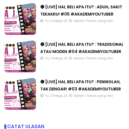
🔴 [LIVE] HAI, BELI APA ITU? : ADUH, SAKIT
TEKAKKU! #05 #AKADEMIYOUTUBER
Yu. Chekgu LK
dalam 1 tahun yang lalu
🔴 [LIVE] HAI, BELI APA ITU? : TRADISIONAL
ATAU MODEN #04 #AKADEMIYOUTUBER
Yu. Chekgu LK
dalam 1 tahun yang lalu
🔴 [LIVE] HAI, BELI APA ITU? : PENINGLAH,
TAK DENGAR! #03 #AKADEMIYOUTUBER
Yu. Chekgu LK
dalam 1 tahun yang lalu
CATAT ULASAN