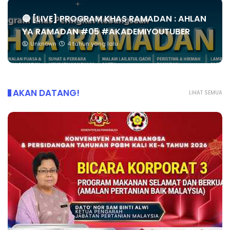
🔴 [LIVE] PROGRAM KHAS RAMADAN : AHLAN
YA RAMADAN #05 #AKADEMIYOUTUBER
Unknown
4 tahun yang lalu
AKAN DATANG!
LIHAT SEMUA