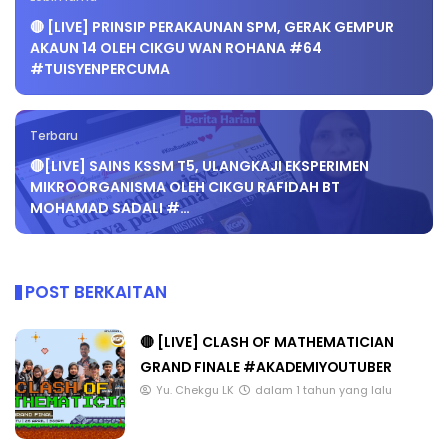
🔴 [LIVE] PRINSIP PERAKAUNAN SPM, GERAK GEMPUR
AKAUN 14 OLEH CIKGU WAN ROHANA #64
#TUISYENPERCUMA
Terbaru
🔴[LIVE] SAINS KSSM T5, ULANGKAJI EKSPERIMEN
MIKROORGANISMA OLEH CIKGU RAFIDAH BT
MOHAMAD SADALI #…
POST BERKAITAN
🔴 [LIVE] CLASH OF MATHEMATICIAN
GRAND FINALE #AKADEMIYOUTUBER
Yu. Chekgu LK
dalam 1 tahun yang lalu