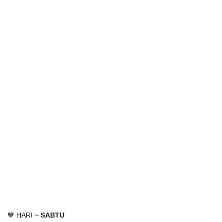
💙 HARI ~
SABTU