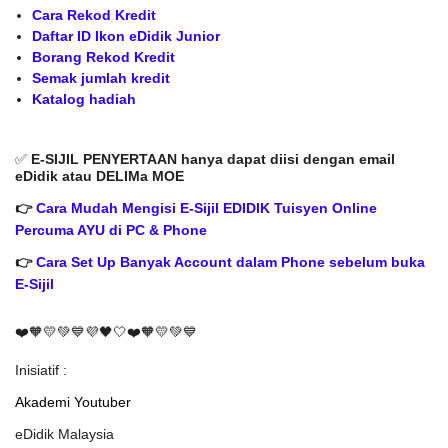
Cara Rekod Kredit
Daftar ID Ikon eDidik Junior
Borang Rekod Kredit
Semak jumlah kredit
Katalog hadiah
✅
E-SIJIL PENYERTAAN hanya dapat diisi dengan email
eDidik atau DELIMa MOE
👉
Cara Mudah Mengisi E-Sijil EDIDIK Tuisyen Online
Percuma AYU di PC & Phone
👉
Cara Set Up Banyak Account dalam Phone sebelum buka
E-Sijil
❤️🧡💛💚💙💜🖤🤍❤️🧡💛💚💙
Inisiatif :
Akademi Youtuber
eDidik Malaysia