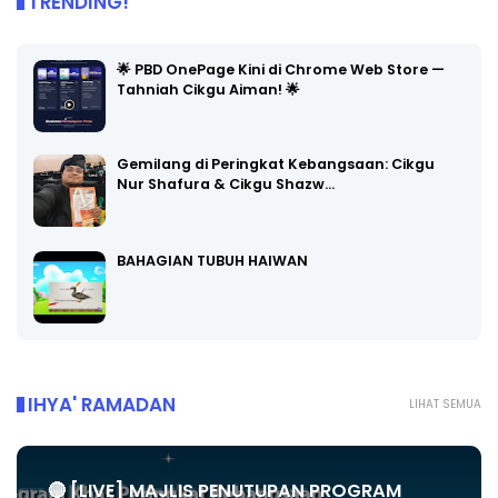
TRENDING!
🌟 PBD OnePage Kini di Chrome Web Store —
Tahniah Cikgu Aiman! 🌟
Gemilang di Peringkat Kebangsaan: Cikgu
Nur Shafura & Cikgu Shazw…
BAHAGIAN TUBUH HAIWAN
IHYA' RAMADAN
LIHAT SEMUA
🔴 [LIVE] MAJLIS PENUTUPAN PROGRAM