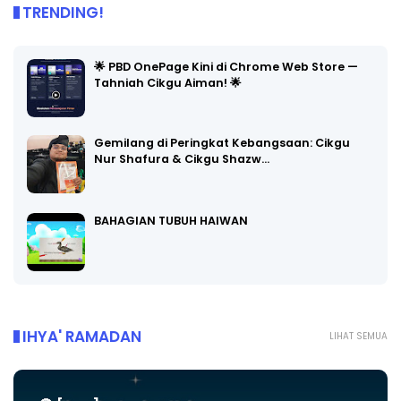
TRENDING!
🌟 PBD OnePage Kini di Chrome Web Store —
Tahniah Cikgu Aiman! 🌟
Gemilang di Peringkat Kebangsaan: Cikgu
Nur Shafura & Cikgu Shazw…
BAHAGIAN TUBUH HAIWAN
IHYA' RAMADAN
LIHAT SEMUA