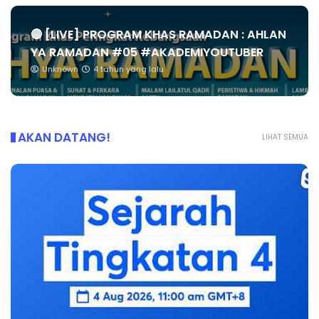
🔴 [LIVE] PROGRAM KHAS RAMADAN : AHLAN
YA RAMADAN #05 #AKADEMIYOUTUBER
Unknown
4 tahun yang lalu
AKAN DATANG!
LIHAT SEMUA