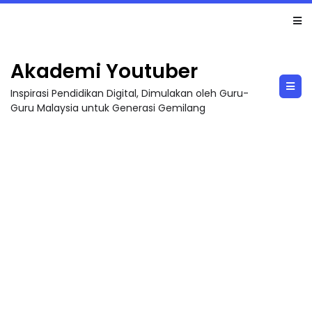
MAJLIS ANUGERAH FFK (FESTIVAL LENSA PENDIDIKAN - FLeP) 2026
Akademi Youtuber
Inspirasi Pendidikan Digital, Dimulakan oleh Guru-
Guru Malaysia untuk Generasi Gemilang