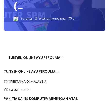
(…
Yu. Ling
5 tahun yang lalu
0
TUISYEN ONLINE AYU PERCUMA‼️‼️
TUISYEN ONLINE AYU PERCUMA‼️‼️
👏👏PERTAMA DI MALAYSIA
💥💥🔥🔥LIVE LIVE
PANITIA SAINS KOMPUTER MENENGAH ATAS