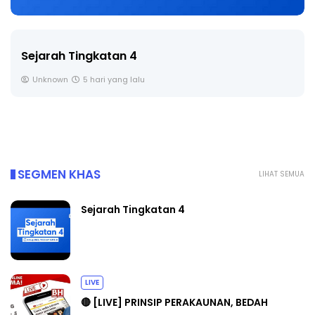
LIVE
🔴 [LIVE] PRINSIP PERAKAUNAN, BEDAH TUNTAS
SOALAN 1 TRIAL OLEH CIKGU ...
Yu. Chekgu LK
6 hari yang lalu
SEGMEN KHAS
LIHAT SEMUA
Sejarah Tingkatan 4
LIVE
🔴 [LIVE] PRINSIP PERAKAUNAN, BEDAH