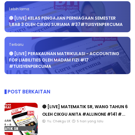
Lebih lama
🔴 [LIVE] KELAS PENGAJIAN PERNIAGAAN SEMESTER
1,BAB 3 OLEH CIKGU SURIANA #37#TUISYENPERCUMA
Terbaru
🔴 [LIVE] PERAKAUNAN MATRIKULASI - ACCOUNTING
FOR LIABILITIES OLEH MADAM FIZI #17
#TUISYENPERCUMA
POST BERKAITAN
🔴 [LIVE] MATEMATIK SR, WANG TAHUN 6
OLEH CIKGU ANITA #ALLINONE #141 #...
Yu. Chekgu LK
5 hari yang lalu