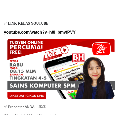
✅
LINK KELAS YOUTUBE
youtube.com/watch?v=h8I_bmvfPVY
✅ Presenter ANDA : 👏👏