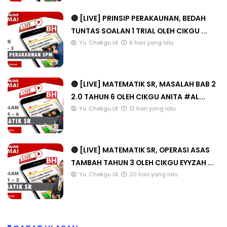
🔴 [LIVE] PRINSIP PERAKAUNAN, BEDAH
TUNTAS SOALAN 1 TRIAL OLEH CIKGU ...
Yu. Chekgu LK
6 hari yang lalu
🔴 [LIVE] MATEMATIK SR, MASALAH BAB 2
2.0 TAHUN 6 OLEH CIKGU ANITA #AL...
Yu. Chekgu LK
12 hari yang lalu
🔴 [LIVE] MATEMATIK SR, OPERASI ASAS
TAMBAH TAHUN 3 OLEH CIKGU EYYZAH ...
Yu. Chekgu LK
20 hari yang lalu