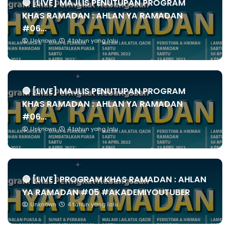
🔴 [LIVE] MAJLIS PENUTUPAN PROGRAM
KHAS RAMADAN : AHLAN YA RAMADAN
#06...
Unknown
4 tahun yang lalu
🔴 [LIVE] MAJLIS PENUTUPAN PROGRAM
KHAS RAMADAN : AHLAN YA RAMADAN
#06...
Unknown
4 tahun yang lalu
🔴 [LIVE] PROGRAM KHAS RAMADAN : AHLAN
YA RAMADAN #05 #AKADEMIYOUTUBER
Unknown
4 tahun yang lalu