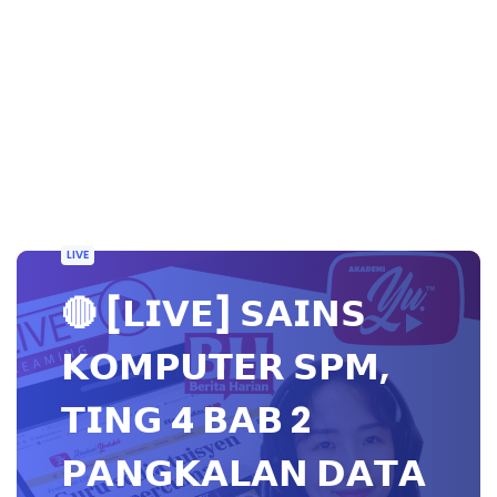
LIVE
🔴 [𝗟𝗜𝗩𝗘] 𝗦𝗔𝗜𝗡𝗦
𝗞𝗢𝗠𝗣𝗨𝗧𝗘𝗥 𝗦𝗣𝗠,
𝗧𝗜𝗡𝗚 4 𝗕𝗔𝗕 2
𝗣𝗔𝗡𝗚𝗞𝗔𝗟𝗔𝗡 𝗗𝗔𝗧𝗔