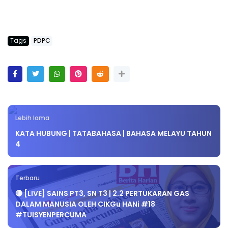
Tags
PDPC
Lebih lama
KATA HUBUNG | TATABAHASA | BAHASA MELAYU TAHUN
4
Terbaru
🔴 [LIVE] SAINS PT3, SN T3 | 2.2 PERTUKARAN GAS
DALAM MANUSIA OLEH CIKGu HANi #18
#TUISYENPERCUMA