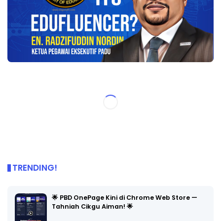
TRENDING!
🌟 PBD OnePage Kini di Chrome Web Store —
Tahniah Cikgu Aiman! 🌟