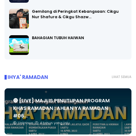
Gemilang di Peringkat Kebangsaan: Cikgu
Nur Shafura & Cikgu Shazw…
BAHAGIAN TUBUH HAIWAN
IHYA' RAMADAN
LIHAT SEMUA
🔴 [LIVE] MAJLIS PENUTUPAN PROGRAM
KHAS RAMADAN : AHLAN YA RAMADAN
#06...
Unknown
4 tahun yang lalu