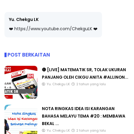
Yu. Chekgu LK
❤️ https://www.youtube.com/ChekguLK ❤️
POST BERKAITAN
🔴 [LIVE] MATEMATIK SR, TOLAK UKURAN
PANJANG OLEH CIKGU ANITA #ALLINON...
Yu. Chekgu LK
2 tahun yang lalu
NOTA RINGKAS IDEA ISI KARANGAN
BAHASA MELAYU TEMA #20 : MEMBAWA
BEKAL ...
Yu. Chekgu LK
2 tahun yang lalu