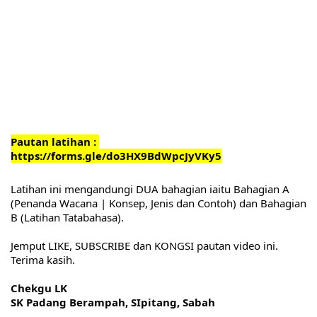
Pautan latihan : 
https://forms.gle/do3HX9BdWpcJyVKy5
Latihan ini mengandungi DUA bahagian iaitu Bahagian A 
(Penanda Wacana | Konsep, Jenis dan Contoh) dan Bahagian 
B (Latihan Tatabahasa).
Jemput LIKE, SUBSCRIBE dan KONGSI pautan video ini. 
Terima kasih.
Chekgu LK
SK Padang Berampah, SIpitang, Sabah