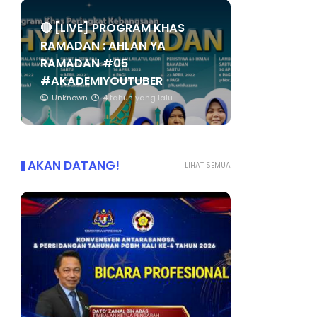
🔴 [LIVE] PROGRAM KHAS
RAMADAN : AHLAN YA
RAMADAN #05
#AKADEMIYOUTUBER
Unknown
4 tahun yang lalu
AKAN DATANG!
LIHAT SEMUA