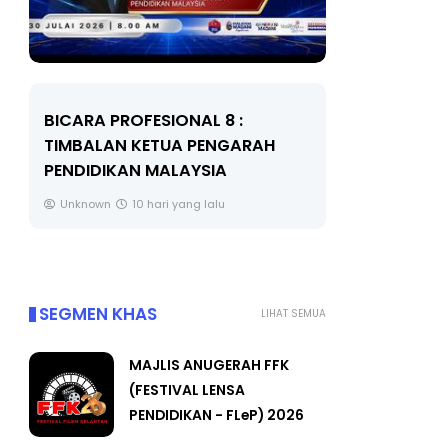
BICARA PROFESIONAL 8 :
BICARA K
TIMBALAN KETUA PENGARAH
MAKANAN 
PENDIDIKAN MALAYSIA
BERKUALITI
Unknown
10 hari yang lalu
Unknown
SEGMEN KHAS
LIHAT SEMUA
MAJLIS ANUGERAH FFK
(FESTIVAL LENSA
PENDIDIKAN - FLeP) 2026