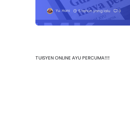
Yu. Hani
5 tahun yang lalu
0
TUISYEN ONLINE AYU PERCUMA‼️‼️