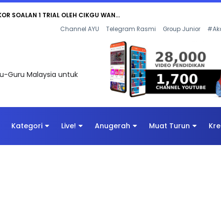
AN DIGITAL PENYELAMAT DUNIA
Channel AYU
Telegram Rasmi
Group Junior
#Ak
uru-Guru Malaysia untuk
Kategori
Live!
Anugerah
Muat Turun
Kre