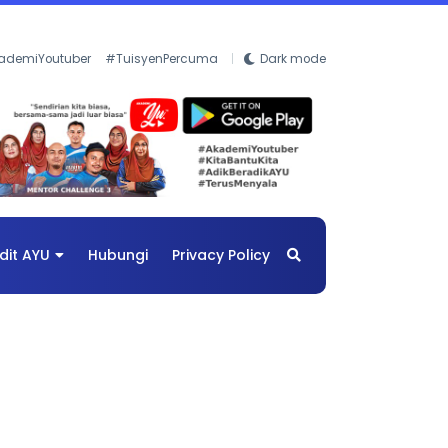
ademiYoutuber
#TuisyenPercuma
Dark mode
dit AYU
Hubungi
Privacy Policy