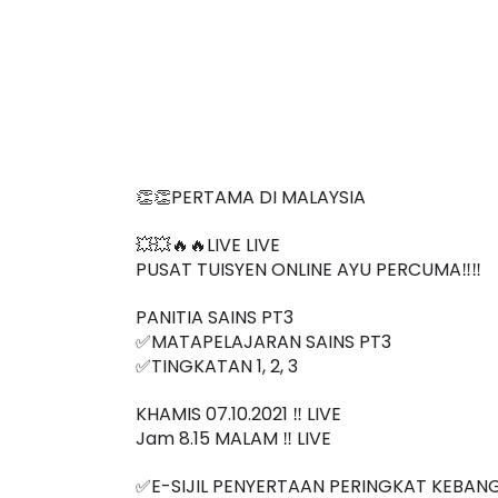
👏👏PERTAMA DI MALAYSIA
💥💥🔥🔥LIVE LIVE 
PUSAT TUISYEN ONLINE AYU PERCUMA‼️‼️
PANITIA SAINS PT3
✅MATAPELAJARAN SAINS PT3
✅TINGKATAN 1, 2, 3
KHAMIS 07.10.2021 ‼️ LIVE
Jam 8.15 MALAM ‼️ LIVE
✅E-SIJIL PENYERTAAN PERINGKAT KEBAN