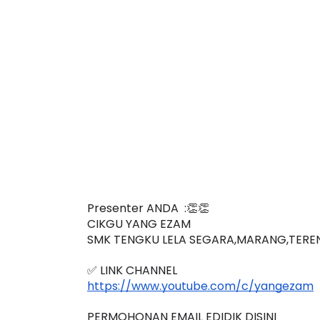
EYNOTE SPEAKER 3 :
Sejarah Tingkata
RANSFORMING PRIMARY
Unknown
7 hari ya
DUCATION IN INDONESIA
HROUG...
Unknown
10 hari yang lalu
Presenter ANDA  :👏👏
CIKGU YANG EZAM
SMK TENGKU LELA SEGARA,MARANG,TER
✅ LINK CHANNEL 
https://www.youtube.com/c/yangezam
PERMOHONAN EMAIL EDIDIK DISINI