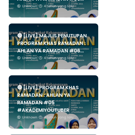
Unknown
4 tahun yang lalu
🔴 [LIVE] MAJLIS PENUTUPAN
PROGRAM KHAS RAMADAN :
AHLAN YA RAMADAN #06...
Unknown
4 tahun yang lalu
🔴 [LIVE] PROGRAM KHAS
RAMADAN : AHLAN YA
RAMADAN #05
#AKADEMIYOUTUBER
Unknown
4 tahun yang lalu