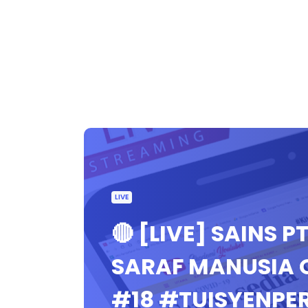
LIVE
🔴 [LIVE] SAINS PT
SARAF MANUSIA 
#18 #TUISYENP