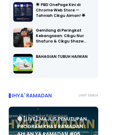
🌟 PBD OnePage Kini di
Chrome Web Store —
Tahniah Cikgu Aiman! 🌟
Gemilang di Peringkat
Kebangsaan: Cikgu Nur
Shafura & Cikgu Shazw…
BAHAGIAN TUBUH HAIWAN
IHYA' RAMADAN
LIHAT SEMUA
🔴 [LIVE] MAJLIS PENUTUPAN
PROGRAM KHAS RAMADAN :
AHLAN YA RAMADAN #06...