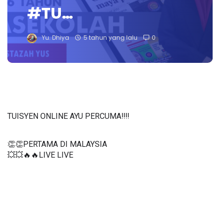
#TU…
Yu. Dhiya
5 tahun yang lalu
0
TUISYEN ONLINE AYU PERCUMA‼️‼️
👏👏PERTAMA DI MALAYSIA
💥💥🔥🔥LIVE LIVE 