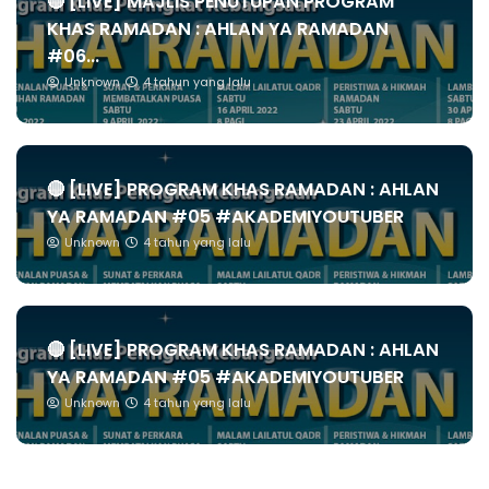
🔴 [LIVE] MAJLIS PENUTUPAN PROGRAM
KHAS RAMADAN : AHLAN YA RAMADAN
#06...
Unknown
4 tahun yang lalu
🔴 [LIVE] PROGRAM KHAS RAMADAN : AHLAN
YA RAMADAN #05 #AKADEMIYOUTUBER
Unknown
4 tahun yang lalu
🔴 [LIVE] PROGRAM KHAS RAMADAN : AHLAN
YA RAMADAN #05 #AKADEMIYOUTUBER
Unknown
4 tahun yang lalu