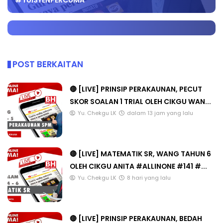
#TUISYENPERCUMA
POST BERKAITAN
🔴 [LIVE] PRINSIP PERAKAUNAN, PECUT
SKOR SOALAN 1 TRIAL OLEH CIKGU WAN...
Yu. Chekgu LK
dalam 13 jam yang lalu
🔴 [LIVE] MATEMATIK SR, WANG TAHUN 6
OLEH CIKGU ANITA #ALLINONE #141 #...
Yu. Chekgu LK
8 hari yang lalu
🔴 [LIVE] PRINSIP PERAKAUNAN, BEDAH