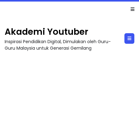
MAJLIS ANUGERAH FFK (FESTIVAL LENSA PENDIDIKAN - FLeP) 2026
Akademi Youtuber
Inspirasi Pendidikan Digital, Dimulakan oleh Guru-
Guru Malaysia untuk Generasi Gemilang