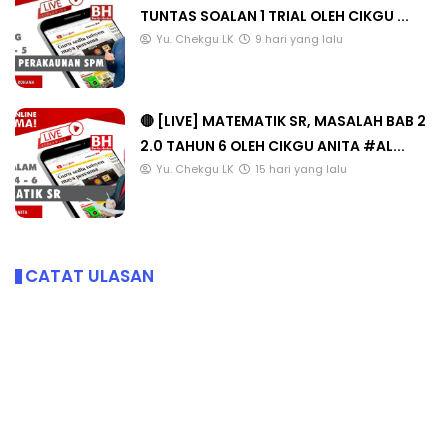
TUNTAS SOALAN 1 TRIAL OLEH CIKGU ...
Yu. Chekgu LK
9 hari yang lalu
🔴 [LIVE] MATEMATIK SR, MASALAH BAB 2
2.0 TAHUN 6 OLEH CIKGU ANITA #AL...
Yu. Chekgu LK
15 hari yang lalu
CATAT ULASAN