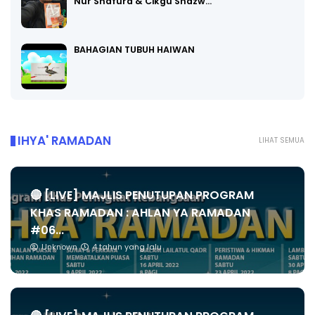
Nur Shafura & Cikgu Shazw…
BAHAGIAN TUBUH HAIWAN
IHYA' RAMADAN
LIHAT SEMUA
🔴 [LIVE] MAJLIS PENUTUPAN PROGRAM
KHAS RAMADAN : AHLAN YA RAMADAN
#06...
Unknown
4 tahun yang lalu