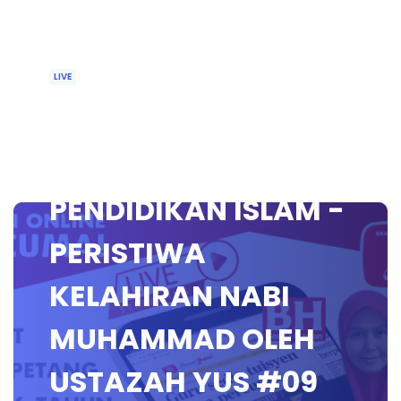
LIVE
🔴 [LIVE]
PRASEKOLAH,
PENDIDIKAN ISLAM -
PERISTIWA
KELAHIRAN NABI
MUHAMMAD OLEH
USTAZAH YUS #09