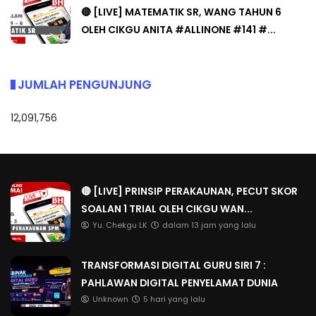
🔴 [LIVE] MATEMATIK SR, WANG TAHUN 6
OLEH CIKGU ANITA #ALLINONE #141 #...
JUMLAH PENGUNJUNG
12,091,756
🔴 [LIVE] PRINSIP PERAKAUNAN, PECUT SKOR
SOALAN 1 TRIAL OLEH CIKGU WAN...
Yu. Chekgu LK
dalam 13 jam yang lalu
TRANSFORMASI DIGITAL GURU SIRI 7 :
PAHLAWAN DIGITAL PENYELAMAT DUNIA
Unknown
5 hari yang lalu