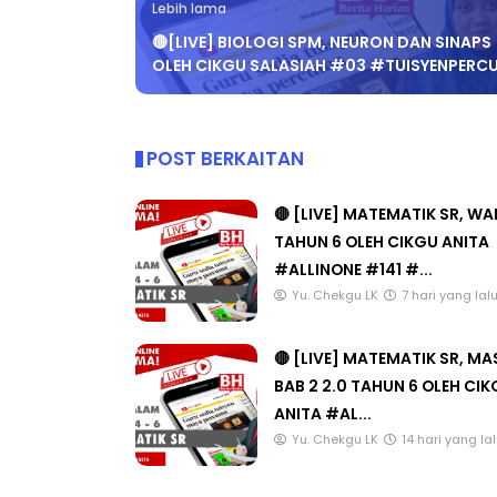
Lebih lama
🔴[LIVE] BIOLOGI SPM, NEURON DAN SINAPS
OLEH CIKGU SALASIAH #03 #TUISYENPERC
POST BERKAITAN
🔴 [LIVE] MATEMATIK SR, W
TAHUN 6 OLEH CIKGU ANITA
#ALLINONE #141 #...
Yu. Chekgu LK
7 hari yang lal
🔴 [LIVE] MATEMATIK SR, M
BAB 2 2.0 TAHUN 6 OLEH CI
ANITA #AL...
Yu. Chekgu LK
14 hari yang la