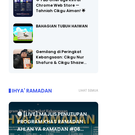
🌟 PBD OnePage Kini di
Chrome Web Store —
Tahniah Cikgu Aiman! 🌟
BAHAGIAN TUBUH HAIWAN
Gemilang di Peringkat
Kebangsaan: Cikgu Nur
Shafura & Cikgu Shazw…
IHYA' RAMADAN
LIHAT SEMUA
🔴 [LIVE] MAJLIS PENUTUPAN
PROGRAM KHAS RAMADAN :
AHLAN YA RAMADAN #06...