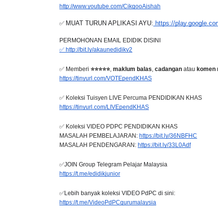
✅ LINK CHANNEL 
http://www.youtube.com/CikgooAishah
✅ 
MUAT TURUN APLIKASI AYU:
 https://play.google.
PERMOHONAN EMAIL EDIDIK DISINI
✅ http://bit.ly/akaunedidikv2
✅ Memberi 
⭐⭐⭐⭐⭐
, 
maklum balas
, 
cadangan
 atau 
komen 
https://tinyurl.com/VOTEpendKHAS
✅ Koleksi Tuisyen LIVE Percuma PENDIDIKAN KHAS
https://tinyurl.com/LIVEpendKHAS
✅ Koleksi VIDEO PDPC PENDIDIKAN KHAS  
MASALAH PEMBELAJARAN: 
https://bit.ly/36NBFHC
MASALAH PENDENGARAN: 
https://bit.ly/33L0Adf
✅JOIN Group Telegram Pelajar Malaysia
https://t.me/edidikjunior
✅Lebih banyak koleksi VIDEO PdPC di sini:
https://t.me/VideoPdPCgurumalaysia