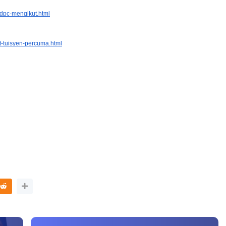
pdpc-mengikut.html
t-tuisyen-percuma.html
3 :
Sejarah Tingkatan 4
PRIMARY
Unknown
7 hari yang lalu
DONESIA
ang lalu