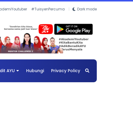
ademiYoutuber
#TuisyenPercuma
Dark mode
dit AYU
Hubungi
Privacy Policy