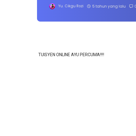
Yu. Cikgu Rozi
5 tahun yang lalu
TUISYEN ONLINE AYU PERCUMA‼️‼️