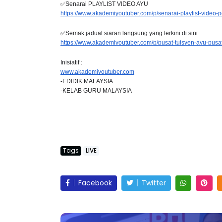
✅Senarai PLAYLIST VIDEO AYU
https://www.akademiyoutuber.com/p/senarai-playlist-video-
✅Semak jadual siaran langsung yang terkini di sini
https://www.akademiyoutuber.com/p/pusat-tuisyen-ayu-pusa
ICARA KORPORAT 3 : PROGRAM
KEYNOTE SPEAKER 
AKANAN SELAMAT DAN
TRANSFORMING 
Inisiatif :
www.akademiyoutuber.com
ERKUALITI (AMALAN PER...
EDUCATION IN IN
-EDIDIK MALAYSIA
THROUG...
-KELAB GURU MALAYSIA
Unknown
10 hari yang lalu
Unknown
10 hari y
Tags
LIVE
Facebook
Twitter