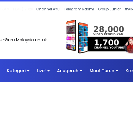
 OLEH CIKGU ANITA #ALLINONE #141 #...
Channel AYU
Telegram Rasmi
Group Junior
#Ak
uru-Guru Malaysia untuk
Kategori
Live!
Anugerah
Muat Turun
Kre