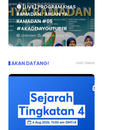
🔴 [LIVE] PROGRAM KHAS
RAMADAN : AHLAN YA
RAMADAN #05
#AKADEMIYOUTUBER
Unknown
4 tahun yang lalu
AKAN DATANG!
LIHAT SEMUA