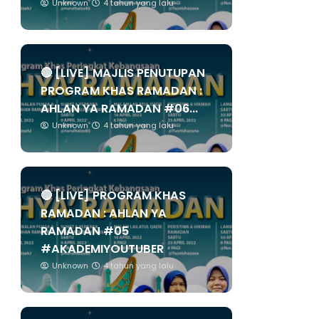
Unknown
4 tahun yang lalu
🔴 [LIVE] MAJLIS PENUTUPAN
PROGRAM KHAS RAMADAN :
AHLAN YA RAMADAN #06...
Unknown
4 tahun yang lalu
🔴 [LIVE] PROGRAM KHAS
RAMADAN : AHLAN YA
RAMADAN #05
#AKADEMIYOUTUBER
Unknown
4 tahun yang lalu