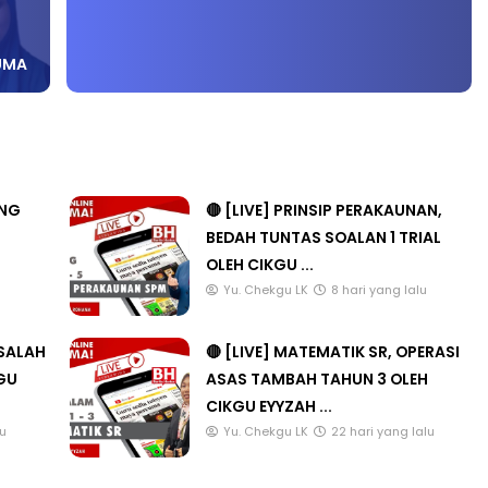
UMA
ANG
🔴 [LIVE] PRINSIP PERAKAUNAN,
BEDAH TUNTAS SOALAN 1 TRIAL
OLEH CIKGU ...
u
Yu. Chekgu LK
8 hari yang lalu
ASALAH
🔴 [LIVE] MATEMATIK SR, OPERASI
KGU
ASAS TAMBAH TAHUN 3 OLEH
CIKGU EYYZAH ...
lu
Yu. Chekgu LK
22 hari yang lalu