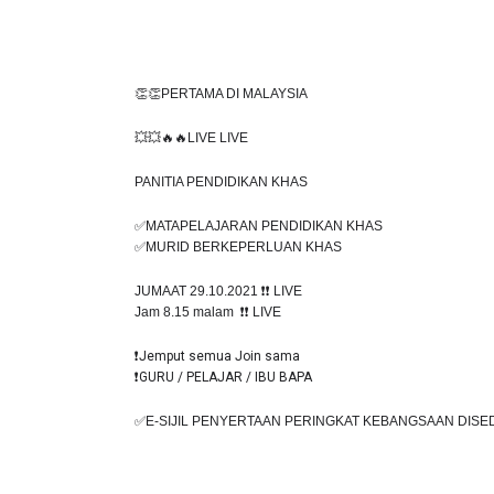
👏👏PERTAMA DI MALAYSIA
💥💥🔥🔥LIVE LIVE 
PANITIA PENDIDIKAN KHAS
✅MATAPELAJARAN PENDIDIKAN KHAS 
✅MURID BERKEPERLUAN KHAS
JUMAAT 29.10.2021 
❗️❗️
 LIVE
Jam 8.15 malam  
❗️❗️
 LIVE
❗️Jemput semua Join sama
❗️GURU / PELAJAR / IBU BAPA
✅E-SIJIL PENYERTAAN PERINGKAT KEBANGSAAN DISE