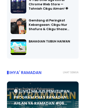
🌟 PBD OnePage Kini di
Chrome Web Store —
Tahniah Cikgu Aiman! 🌟
Gemilang di Peringkat
Kebangsaan: Cikgu Nur
Shafura & Cikgu Shazw…
BAHAGIAN TUBUH HAIWAN
IHYA' RAMADAN
LIHAT SEMUA
🔴 [LIVE] MAJLIS PENUTUPAN
PROGRAM KHAS RAMADAN :
AHLAN YA RAMADAN #06...