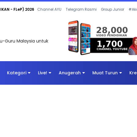
 OLEH CIKGU ANITA #ALLINONE #141 #...
Channel AYU
Telegram Rasmi
Group Junior
#Ak
uru-Guru Malaysia untuk
Kategori
Live!
Anugerah
Muat Turun
Kre