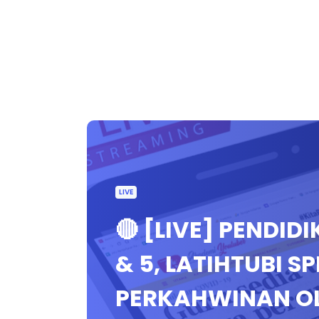
LIVE
🔴 [LIVE] PENDID
& 5, LATIHTUBI S
PERKAHWINAN O