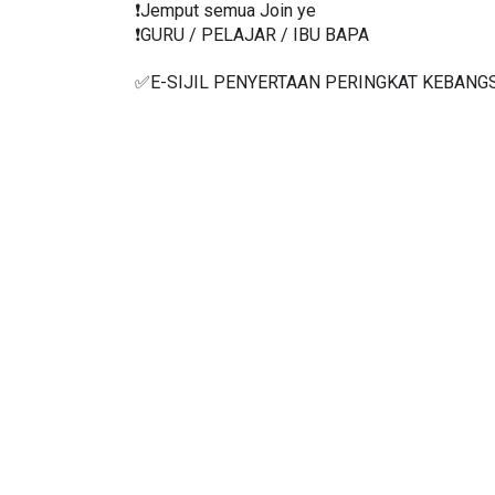
❗️Jemput semua Join ye
❗️GURU / PELAJAR / IBU BAPA
✅E-SIJIL PENYERTAAN PERINGKAT KEBANG