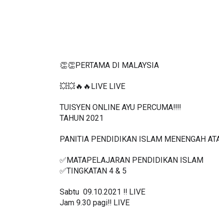
👏👏PERTAMA DI MALAYSIA
💥💥🔥🔥LIVE LIVE 
TUISYEN ONLINE AYU PERCUMA‼️‼️
TAHUN 2021
PANITIA PENDIDIKAN ISLAM MENENGAH AT
✅MATAPELAJARAN PENDIDIKAN ISLAM 
✅TINGKATAN 4 & 5
Sabtu  09.10.2021 ‼️ LIVE
Jam 9.30 pagi‼️ LIVE