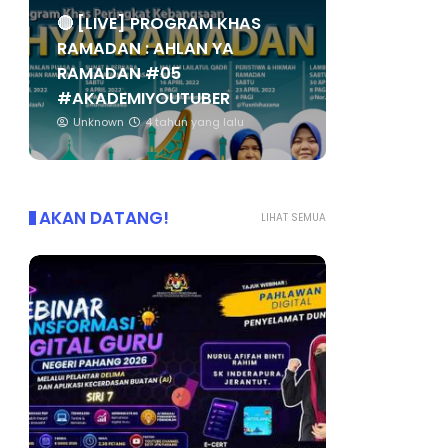
🔴 [LIVE] PROGRAM KHAS
RAMADAN : AHLAN YA
RAMADAN #05
#AKADEMIYOUTUBER
Unknown
4 tahun yang lalu
AKAN DATANG!
LIHAT SEMUA