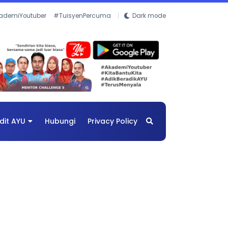
ademiYoutuber
#TuisyenPercuma
Dark mode
dit AYU
Hubungi
Privacy Policy