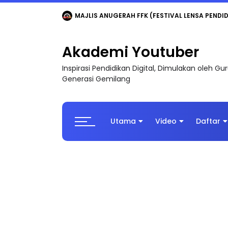
LIVE
🔴 [LIVE] MATEMATIK SR, WANG TAHUN 6
Akademi Youtuber
Inspirasi Pendidikan Digital, Dimulakan oleh G
Generasi Gemilang
Utama
Video
Daftar