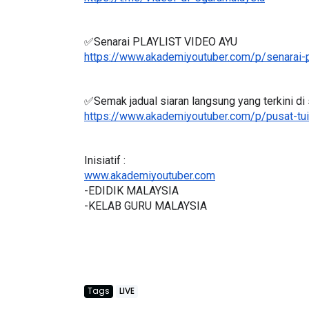
https://t.me/VideoPdPCgurumalaysia
✅Senarai PLAYLIST VIDEO AYU
https://www.akademiyoutuber.com/p/senarai-p
LIVE
Sejarah Tingkatan 4
🔴 [LIVE] P
Unknown
5 hari yang lalu
✅Semak jadual siaran langsung yang terkini di s
BEDAH TUNT
https://www.akademiyoutuber.com/p/pusat-tui
OLEH CIKGU .
Yu. Chekgu LK
Inisiatif :
www.akademiyoutuber.com
-EDIDIK MALAYSIA
-KELAB GURU MALAYSIA
Tags
LIVE