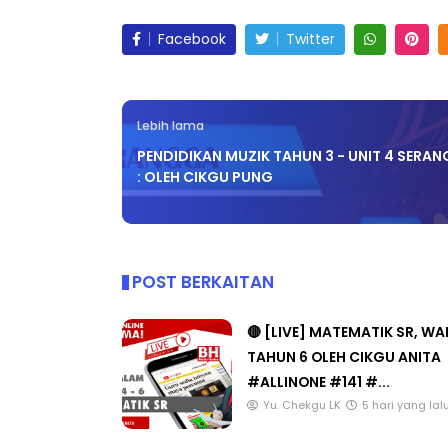
Facebook
Twitter
Lebih lama
PENDIDIKAN MUZIK TAHUN 3 - UNIT 4 SERA
: OLEH CIKGU PUNG
POST BERKAITAN
🔴 [LIVE] MATEMATIK SR, W
TAHUN 6 OLEH CIKGU ANITA
#ALLINONE #141 #...
Yu. Chekgu LK
5 hari yang lal