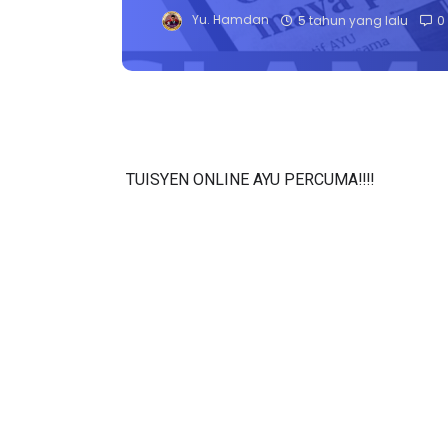
Yu. Hamdan
5 tahun yang lalu
0
TUISYEN ONLINE AYU PERCUMA‼️‼️