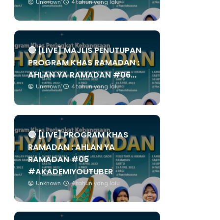
Unknown
4 tahun yang lalu
🔴 [LIVE] MAJLIS PENUTUPAN
PROGRAM KHAS RAMADAN :
AHLAN YA RAMADAN #06...
Unknown
4 tahun yang lalu
🔴 [LIVE] PROGRAM KHAS
RAMADAN : AHLAN YA
RAMADAN #05
#AKADEMIYOUTUBER
Unknown
4 tahun yang lalu