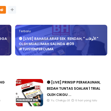
Terbaru
NGGA
🔴 [LIVE] BAHASA ARAB SEK. RENDAH, " الأوقات "
OLEH MUALLIMAH SALINDA #09
#TUISYENPERCUMA
ANG
🔴 [LIVE] PRINSIP PERAKAUNAN,
BEDAH TUNTAS SOALAN 1 TRIAL
OLEH CIKGU ...
u
Yu. Chekgu LK
6 hari yang lalu