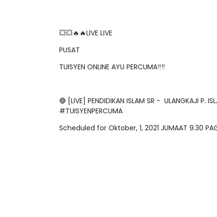
💥💥🔥🔥LIVE LIVE
PUSAT
TUISYEN ONLINE AYU PERCUMA‼️‼️
🔴 [LIVE] PENDIDIKAN ISLAM SR - ULANGKAJI P. 
#TUISYENPERCUMA
Scheduled for Oktober, 1, 2021 JUMAAT 9.30 P