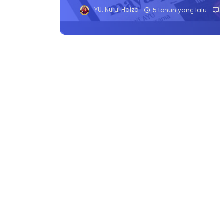
YU. Nurul Haiza
5 tahun yang lalu