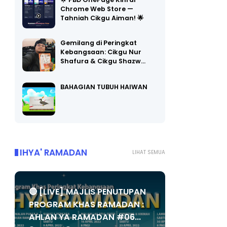
🌟 PBD OnePage Kini di
Chrome Web Store —
Tahniah Cikgu Aiman! 🌟
Gemilang di Peringkat
Kebangsaan: Cikgu Nur
Shafura & Cikgu Shazw…
BAHAGIAN TUBUH HAIWAN
IHYA' RAMADAN
LIHAT SEMUA
🔴 [LIVE] MAJLIS PENUTUPAN
PROGRAM KHAS RAMADAN :
AHLAN YA RAMADAN #06...