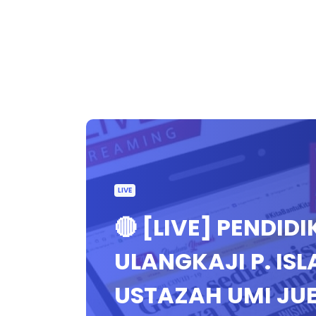
LIVE
🔴 [LIVE] PENDID
ULANGKAJI P. ISL
USTAZAH UMI JU