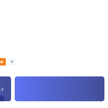
3 :
Sejarah Tingkatan 4
PRIMARY
Unknown
6 hari yang lalu
DONESIA
ng lalu
3.7