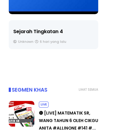
LIVE
BICARA PR
TIMBALAN
🔴 [LIVE] PRINSIP PERAKAUNAN,
PENDIDIKA
BEDAH TUNTAS SOALAN 1 TRIAL
OLEH CIKGU ...
Unknown
Yu. Chekgu LK
7 hari yang lalu
SEGMEN KHAS
LIHAT SEMUA
LIVE
🔴 [LIVE] MATEMATIK SR,
WANG TAHUN 6 OLEH CIKGU
ANITA #ALLINONE #141 #...