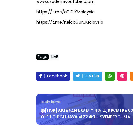
www.akademiyoutuber.com
https://t.me/eDIDIKMalaysia
https://t.me/KelabGuruMalaysia
ICARA KORPORAT 3 : PROGRAM
KEYNOTE SPEAKER 
AKANAN SELAMAT DAN
TRANSFORMING 
ERKUALITI (AMALAN PER...
EDUCATION IN IN
THROUG...
Unknown
9 hari yang lalu
Tags
LIVE
Unknown
9 hari ya
Facebook
Twitter
Lebih lama
🔴[LIVE] SEJARAH KSSM TING. 4, REVISI BAB 
OLEH CIKGU JAYA #22 #TUISYENPERCUMA