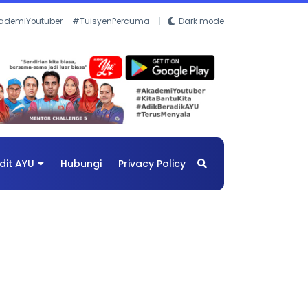
ademiYoutuber
#TuisyenPercuma
Dark mode
dit AYU
Hubungi
Privacy Policy