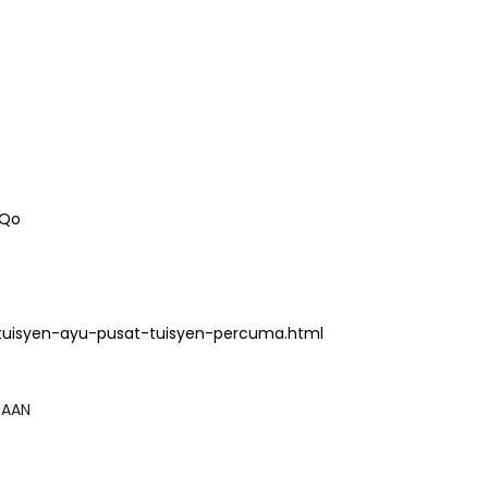
HQo
tuisyen-ayu-pusat-tuisyen-percuma.html
GSAAN