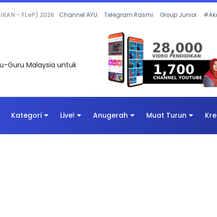
 OLEH CIKGU ANITA #ALLINONE #141 #...
Channel AYU
Telegram Rasmi
Group Junior
#Ak
uru-Guru Malaysia untuk
Kategori
Live!
Anugerah
Muat Turun
Kre