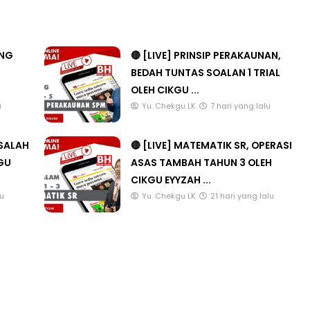
ANG
🔴 [LIVE] PRINSIP PERAKAUNAN,
BEDAH TUNTAS SOALAN 1 TRIAL
OLEH CIKGU ...
u
Yu. Chekgu LK
7 hari yang lalu
ASALAH
🔴 [LIVE] MATEMATIK SR, OPERASI
KGU
ASAS TAMBAH TAHUN 3 OLEH
CIKGU EYYZAH ...
lu
Yu. Chekgu LK
21 hari yang lalu