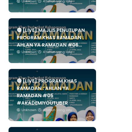
Unknown
4 tahun yang lalu
🔴 [LIVE] MAJLIS PENUTUPAN
PROGRAM KHAS RAMADAN :
AHLAN YA RAMADAN #06...
Unknown
4 tahun yang lalu
🔴 [LIVE] PROGRAM KHAS
RAMADAN : AHLAN YA
RAMADAN #05
#AKADEMIYOUTUBER
Unknown
4 tahun yang lalu