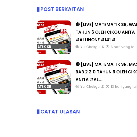
POST BERKAITAN
🔴 [LIVE] MATEMATIK SR, W
TAHUN 6 OLEH CIKGU ANITA
#ALLINONE #141 #...
Yu. Chekgu LK
6 hari yang lal
🔴 [LIVE] MATEMATIK SR, M
BAB 2 2.0 TAHUN 6 OLEH CI
ANITA #AL...
Yu. Chekgu LK
13 hari yang la
CATAT ULASAN