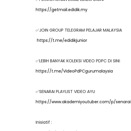
✅PERMOHONAN EMAIL EDIDIK DISINI
https://getmail.edidik.my
✅JOIN GROUP TELEGRAM PELAJAR MALAYSIA
https://t.me/edidikjunior
✅LEBIH BANYAK KOLEKSI VIDEO PDPC DI SINI:
https://t.me/VideoPdPCgurumalaysia
✅SENARAI PLAYLIST VIDEO AYU
https://www.akademiyoutuber.com/p/senarai-
Inisiatif :