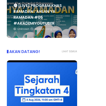
🔴 [LIVE] PROGRAM KHAS
RAMADAN : AHLAN YA
RAMADAN #05
#AKADEMIYOUTUBER
Unknown
4 tahun yang lalu
AKAN DATANG!
LIHAT SEMUA