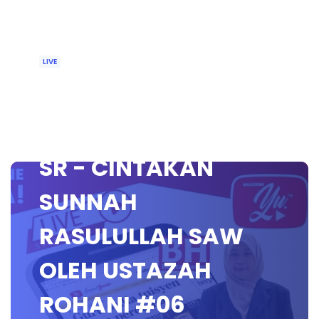
LIVE
🔴 [LIVE]
PENDIDIKAN ISLAM
SR - CINTAKAN
SUNNAH
RASULULLAH SAW
OLEH USTAZAH
ROHANI #06