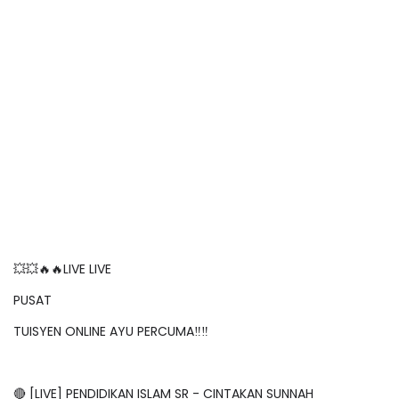
💥💥🔥🔥LIVE LIVE
PUSAT
TUISYEN ONLINE AYU PERCUMA‼️‼️
🔴 [LIVE] PENDIDIKAN ISLAM SR - CINTAKAN SUNNAH