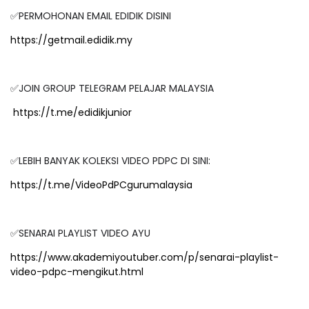
✅PERMOHONAN EMAIL EDIDIK DISINI
https://getmail.edidik.my
✅JOIN GROUP TELEGRAM PELAJAR MALAYSIA
https://t.me/edidikjunior
✅LEBIH BANYAK KOLEKSI VIDEO PDPC DI SINI:
https://t.me/VideoPdPCgurumalaysia
✅SENARAI PLAYLIST VIDEO AYU
https://www.akademiyoutuber.com/p/senarai-playlist-
video-pdpc-mengikut.html