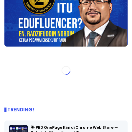
TRENDING!
🌟 PBD OnePage Kini di Chrome Web Store —