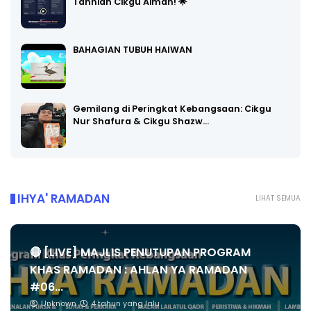
Tahniah Cikgu Aiman! 🌟
BAHAGIAN TUBUH HAIWAN
Gemilang di Peringkat Kebangsaan: Cikgu
Nur Shafura & Cikgu Shazw…
IHYA' RAMADAN
LIHAT SEMUA
🔴 [LIVE] MAJLIS PENUTUPAN PROGRAM
KHAS RAMADAN : AHLAN YA RAMADAN
#06...
Unknown
4 tahun yang lalu