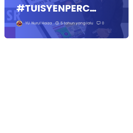
#TUISYENPERC…
YU. Nurul Haiza
5 tahun yang lalu
0