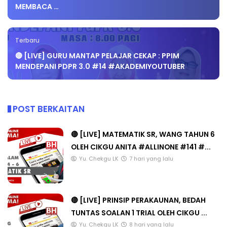
MEMBACA …
Terbaru
🔴 [LIVE] GURU MANTAP PELAJAR CEKAP : PPIM
MENDEPANI PDPR 3.0 #14 #AKADEMIYOUTUBER
POST BERKAITAN
🔴 [LIVE] MATEMATIK SR, WANG TAHUN 6
OLEH CIKGU ANITA #ALLINONE #141 #...
Yu. Chekgu LK
7 hari yang lalu
🔴 [LIVE] PRINSIP PERAKAUNAN, BEDAH
TUNTAS SOALAN 1 TRIAL OLEH CIKGU ...
Yu. Chekgu LK
8 hari yang lalu