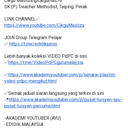
Cikgu Masliza @cikgumas76
SK (P) Treacher Methodist, Taiping, Perak.
LINK CHANNEL✅
https://www.youtube.com/CikguMasliza
JOIN Group Telegram Pelajar
✅ 
https://t.me/edidikjunior
Lebih banyak koleksi VIDEO PdPC di sini:
✅
https://t.me/VideoPdPCgurumalaysia
✅
https://www.akademiyoutuber.com/p/senarai-playlist-
video-pdpc-mengikut.html
✅Semak jadual siaran langsung yang terkini di sini 
📍
https://www.akademiyoutuber.com/p/pusat-tuisyen-ayu-
pusat-tuisyen-percuma.html
-AKADEMI YOUTUBER (AYU)
-EDIDIK MALAYSIA