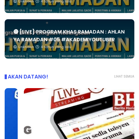
Unknown
4 tahun yang lalu
🔴 [LIVE] PROGRAM KHAS RAMADAN : AHLAN
YA RAMADAN #05 #AKADEMIYOUTUBER
Unknown
4 tahun yang lalu
AKAN DATANG!
LIHAT SEMUA