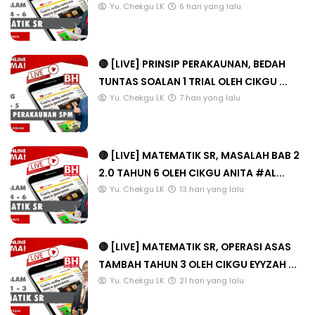
Yu. Chekgu LK
6 hari yang lalu
🔴 [LIVE] PRINSIP PERAKAUNAN, BEDAH
TUNTAS SOALAN 1 TRIAL OLEH CIKGU ...
Yu. Chekgu LK
7 hari yang lalu
🔴 [LIVE] MATEMATIK SR, MASALAH BAB 2
2.0 TAHUN 6 OLEH CIKGU ANITA #AL...
Yu. Chekgu LK
13 hari yang lalu
🔴 [LIVE] MATEMATIK SR, OPERASI ASAS
TAMBAH TAHUN 3 OLEH CIKGU EYYZAH ...
Yu. Chekgu LK
21 hari yang lalu