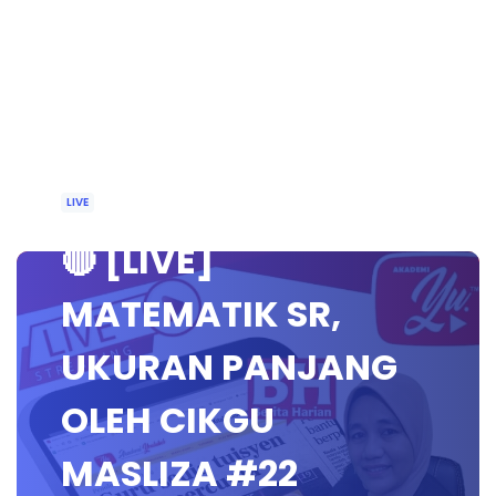
LIVE
🔴 [LIVE]
MATEMATIK SR,
UKURAN PANJANG
OLEH CIKGU
MASLIZA #22