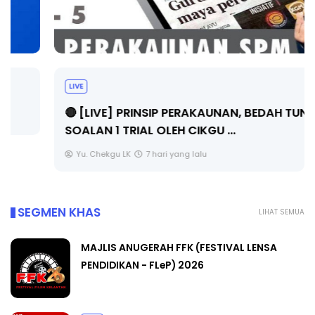
LIVE
🔴 [LIVE] PRINSIP PERAKAUNAN, BEDAH TUNTAS
SOALAN 1 TRIAL OLEH CIKGU ...
Yu. Chekgu LK
7 hari yang lalu
SEGMEN KHAS
LIHAT SEMUA
MAJLIS ANUGERAH FFK (FESTIVAL LENSA
PENDIDIKAN - FLeP) 2026