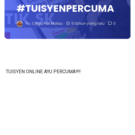
#TUISYENPERCUMA
Yu. Cikgu Pak Malau
5 tahun yang lalu
0
TUISYEN ONLINE AYU PERCUMA‼️‼️