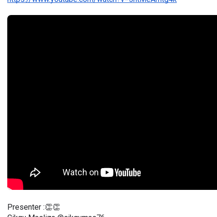
Presenter :👏👏