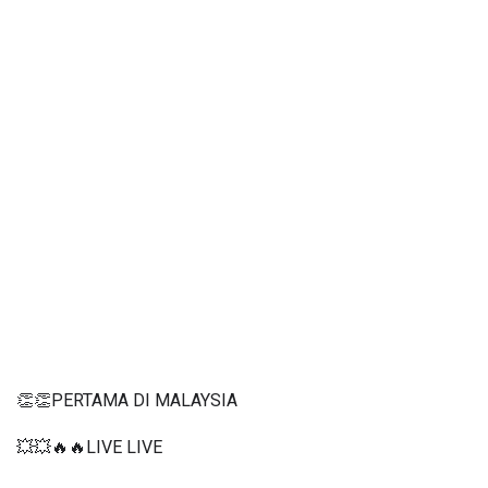
👏👏PERTAMA DI MALAYSIA
💥💥🔥🔥LIVE LIVE 