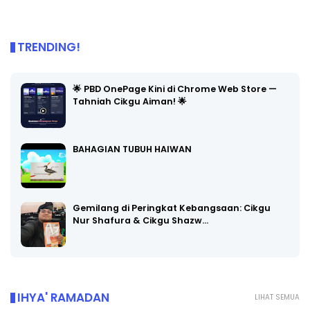
TRENDING!
🌟 PBD OnePage Kini di Chrome Web Store —
Tahniah Cikgu Aiman! 🌟
BAHAGIAN TUBUH HAIWAN
Gemilang di Peringkat Kebangsaan: Cikgu
Nur Shafura & Cikgu Shazw…
IHYA' RAMADAN
LIHAT SEMUA