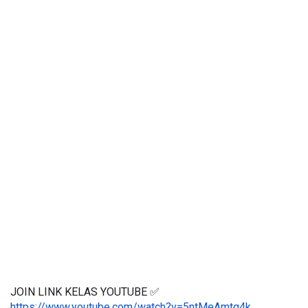
JOIN LINK KELAS YOUTUBE ✅
https://www.youtube.com/watch?v=5ntMeAmtg4k