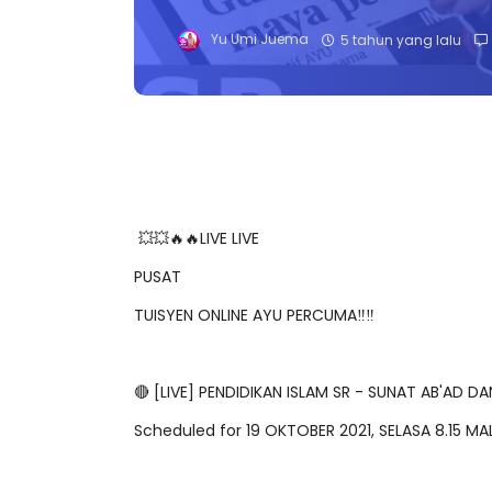
Yu Umi Juema
5 tahun yang lalu
💥💥🔥🔥LIVE LIVE
PUSAT
TUISYEN ONLINE AYU PERCUMA‼️‼️
🔴 [LIVE] PENDIDIKAN ISLAM SR - SUNAT AB'AD 
Scheduled for 19 OKTOBER 2021, SELASA 8.15 M