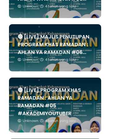
Unknown
4 tahun yang lalu
🔴 [LIVE] MAJLIS PENUTUPAN
PROGRAM KHAS RAMADAN :
AHLAN YA RAMADAN #06...
Unknown
4 tahun yang lalu
🔴 [LIVE] PROGRAM KHAS
RAMADAN : AHLAN YA
RAMADAN #05
#AKADEMIYOUTUBER
Unknown
4 tahun yang lalu