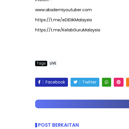
www.akademiyoutuber.com
https://t.me/eDIDIKMalaysia
https://t.me/KelabGuruMalaysia
Tags
LIVE
Facebook
Twitter
POST BERKAITAN