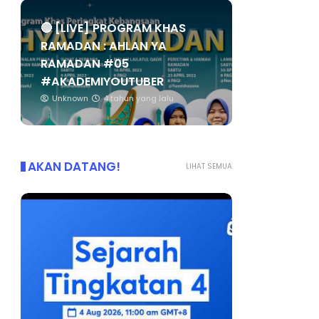
🔴 [LIVE] PROGRAM KHAS
RAMADAN : AHLAN YA
RAMADAN #05
#AKADEMIYOUTUBER
Unknown
4 tahun yang lalu
AKAN DATANG!
LIHAT SEMUA