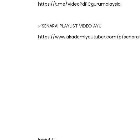
✅SENARAI PLAYLIST VIDEO AYU
https://www.akademiyoutuber.com/p/senarai-
ICARA KORPORAT 3 : PROGRAM
KEYNOTE SPEAKER 
AKANAN SELAMAT DAN
TRANSFORMING 
ERKUALITI (AMALAN PER...
EDUCATION IN IN
THROUG...
Unknown
10 hari yang lalu
Unknown
10 hari y
Inisiatif :