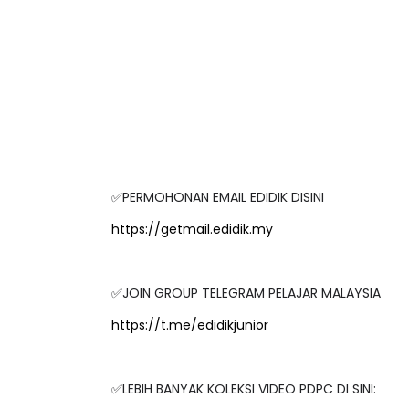
✅PERMOHONAN EMAIL EDIDIK DISINI
https://getmail.edidik.my
✅JOIN GROUP TELEGRAM PELAJAR MALAYSIA
https://t.me/edidikjunior
✅LEBIH BANYAK KOLEKSI VIDEO PDPC DI SINI:
https://t.me/VideoPdPCgurumalaysia