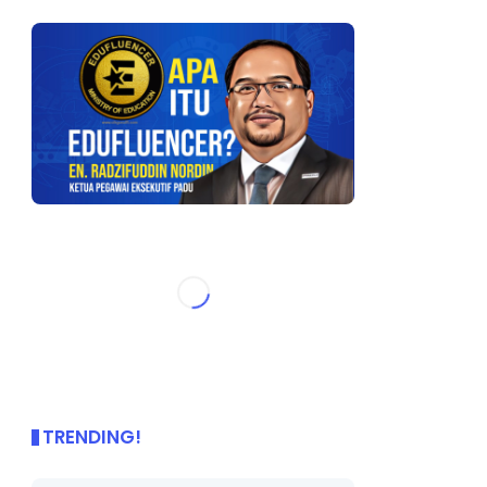
TRENDING!
🌟 PBD OnePage Kini di