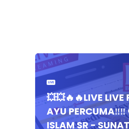
LIVE
💥💥🔥🔥LIVE LIV
AYU PERCUMA‼️‼️ 
ISLAM SR - SUNA