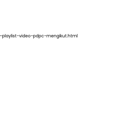
playlist-video-pdpc-mengikut.html
3 :
Sejarah Tingkatan 4
PRIMARY
Unknown
7 hari yang lalu
DONESIA
ang lalu