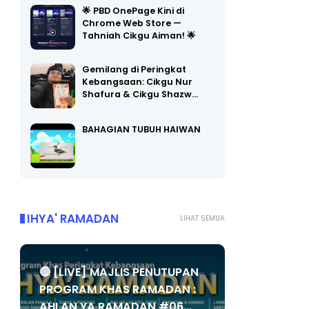
Chrome Web Store —
Tahniah Cikgu Aiman! 🌟
Gemilang di Peringkat
Kebangsaan: Cikgu Nur
Shafura & Cikgu Shazw…
BAHAGIAN TUBUH HAIWAN
IHYA' RAMADAN
LIHAT SEMUA
🔴 [LIVE] MAJLIS PENUTUPAN
PROGRAM KHAS RAMADAN :
AHLAN YA RAMADAN #06...