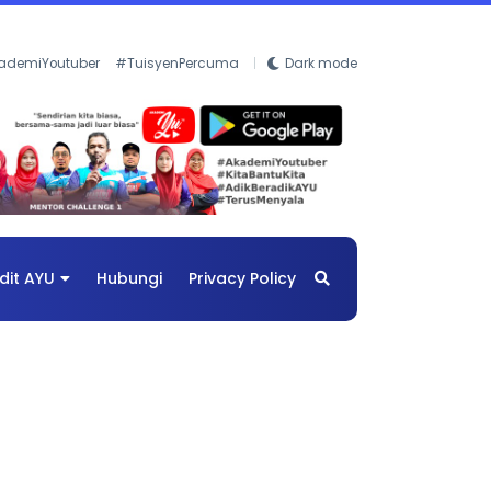
ademiYoutuber
#TuisyenPercuma
Dark mode
dit AYU
Hubungi
Privacy Policy