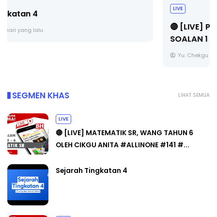
LIVE
🔴 [LIVE] PRINSIP PERAKAUNAN, BEDAH TUNTAS
SOALAN 1 TRIAL OLEH CIKGU ...
Yu. Chekgu LK
6 hari yang lalu
SEGMEN KHAS
LIHAT SEMUA
LIVE
🔴 [LIVE] MATEMATIK SR, WANG TAHUN 6
OLEH CIKGU ANITA #ALLINONE #141 #...
Sejarah Tingkatan 4