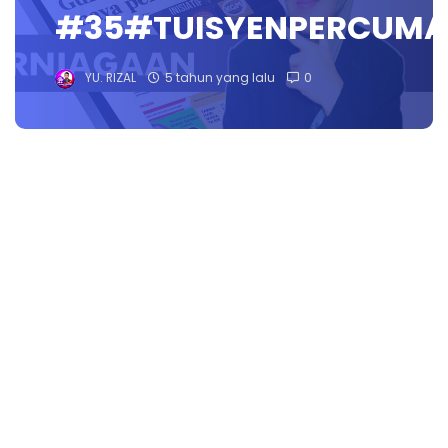
#35#TUISYENPERCUMA
YU. RIZAL
5 tahun yang lalu
0