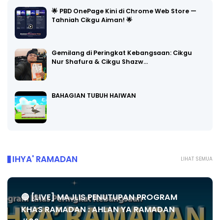
🌟 PBD OnePage Kini di Chrome Web Store —
Tahniah Cikgu Aiman! 🌟
Gemilang di Peringkat Kebangsaan: Cikgu
Nur Shafura & Cikgu Shazw…
BAHAGIAN TUBUH HAIWAN
IHYA' RAMADAN
LIHAT SEMUA
🔴 [LIVE] MAJLIS PENUTUPAN PROGRAM
KHAS RAMADAN : AHLAN YA RAMADAN