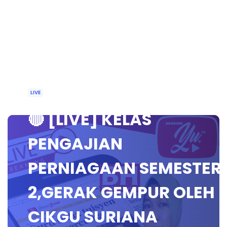
LIVE
🔴 [LIVE] KELAS
PENGAJIAN
PERNIAGAAN SEMESTER
2,GERAK GEMPUR OLEH
CIKGU SURIANA