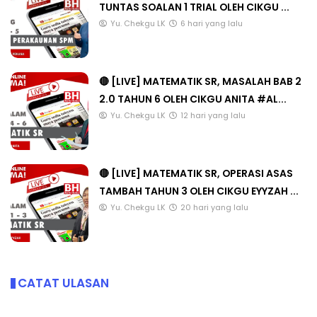
TUNTAS SOALAN 1 TRIAL OLEH CIKGU ...
Yu. Chekgu LK
6 hari yang lalu
🔴 [LIVE] MATEMATIK SR, MASALAH BAB 2
2.0 TAHUN 6 OLEH CIKGU ANITA #AL...
Yu. Chekgu LK
12 hari yang lalu
🔴 [LIVE] MATEMATIK SR, OPERASI ASAS
TAMBAH TAHUN 3 OLEH CIKGU EYYZAH ...
Yu. Chekgu LK
20 hari yang lalu
CATAT ULASAN