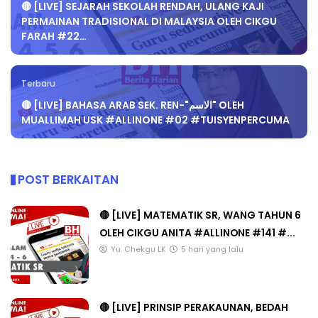
🔴 [LIVE] SEJARAH SEKOLAH RENDAH, ULANG KAJI
PERMAINAN TRADISIONAL DI MALAYSIA OLEH CIKGU
FARAH #22…
Terbaru
🔴 [LIVE] BAHASA ARAB SEK. REN-"الاسم" OLEH
MUALLIMAH USK #ALLINONE #02 #TUISYENPERCUMA
POST BERKAITAN
🔴 [LIVE] MATEMATIK SR, WANG TAHUN 6
OLEH CIKGU ANITA #ALLINONE #141 #...
Yu. Chekgu LK
5 hari yang lalu
🔴 [LIVE] PRINSIP PERAKAUNAN, BEDAH