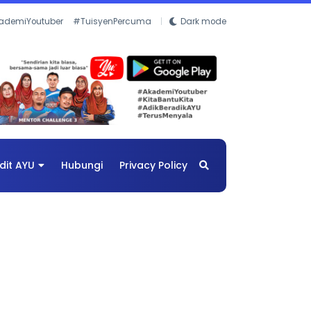
ademiYoutuber
#TuisyenPercuma
Dark mode
dit AYU
Hubungi
Privacy Policy