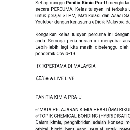
Assalamualaikum dan salam sejahtera.
Setiap minggu 
Panitia Kimia Pra-U
 menghidan
secara PERCUMA. Kelas tuisyen ini terbuka 
untuk pelajar STPM, Matrikulasi dan Asasi Sa
Youtuber
 dengan kerjasama 
eDidik Malaysia
 d
Kongsikan kelas tuisyen percuma ini dengan 
anda. Semoga perkongsian ini menyebar aura
Lebih-lebih lagi kita masih dibelenggu oleh
pendemik Covid-19.
 👏👏PERTAMA DI MALAYSIA
💥💥🔥🔥LIVE LIVE 
PANITIA KIMIA PRA-U 
✅MATA PELAJARAN KIMIA PRA-U (MATRIKU
✅TOPIK CHEMICAL BONDING (HYBRIDISATI
Dalam kimia, penghibridan adalah konsep m