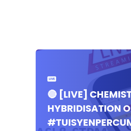
LIVE
🔴 [LIVE] CHEMIS
HYBRIDISATION 
#TUISYENPERCU