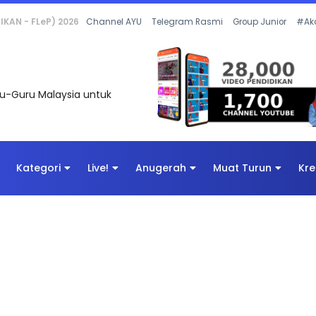
 OLEH CIKGU ANITA #ALLINONE #141 #...
Channel AYU
Telegram Rasmi
Group Junior
#Ak
uru-Guru Malaysia untuk
Kategori
Live!
Anugerah
Muat Turun
Kre