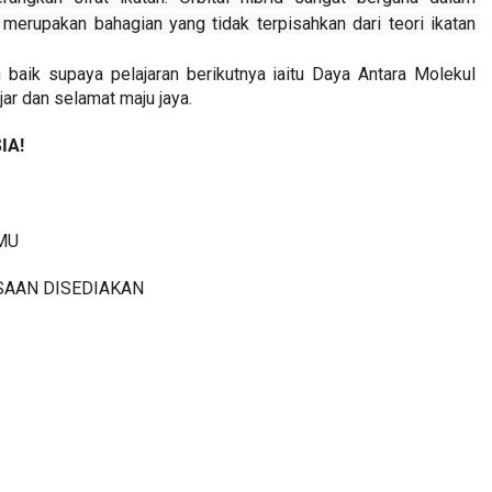
rangkan sifat ikatan. Orbital hibrid sangat berguna dalam 
merupakan bahagian yang tidak terpisahkan dari teori ikatan 
 baik supaya pelajaran berikutnya iaitu Daya Antara Molekul 
ar dan selamat maju jaya. 
IA!
LMU
SAAN DISEDIAKAN