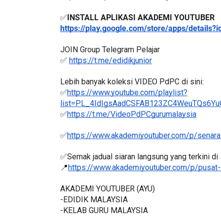
https://www.youtube.com/KongSuetLee/chann
✅
INSTALL APLIKASI AKADEMI YOUTUBER 
https://play.google.com/store/apps/detail
JOIN Group Telegram Pelajar
✅ 
https://t.me/edidikjunior
Lebih banyak koleksi VIDEO PdPC di sini:
✅
https://www.youtube.com/playlist?
list=PL_4IdIgsAadCSFAB123ZC4WeuTQs6Y
✅
https://t.me/VideoPdPCgurumalaysia
✅
https://www.akademiyoutuber.com/p/senarai
✅Semak jadual siaran langsung yang terkini di s
📍
https://www.akademiyoutuber.com/p/pusat-
AKADEMI YOUTUBER (AYU)
-EDIDIK MALAYSIA
-KELAB GURU MALAYSIA