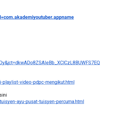
els
s?id=com.akademiyoutuber.appname
uOy&jct=dkwADo8ZSAIeBb_XClCzL8BUWFS7EQ
-playlist-video-pdpc-mengikut.html
ini 
tuisyen-ayu-pusat-tuisyen-percuma.html