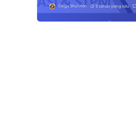
Cikgu Shahnon
5 tahun yang lalu