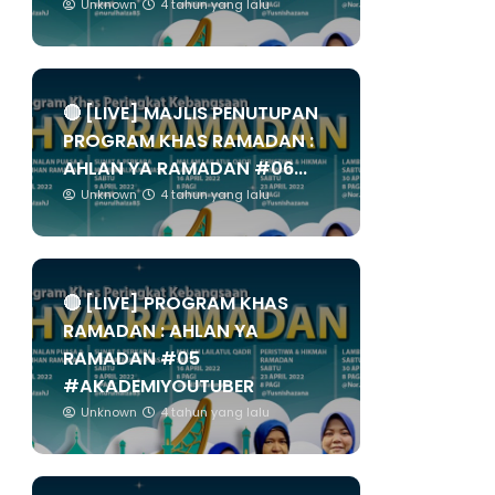
Unknown
4 tahun yang lalu
🔴 [LIVE] MAJLIS PENUTUPAN
PROGRAM KHAS RAMADAN :
AHLAN YA RAMADAN #06...
Unknown
4 tahun yang lalu
🔴 [LIVE] PROGRAM KHAS
RAMADAN : AHLAN YA
RAMADAN #05
#AKADEMIYOUTUBER
Unknown
4 tahun yang lalu