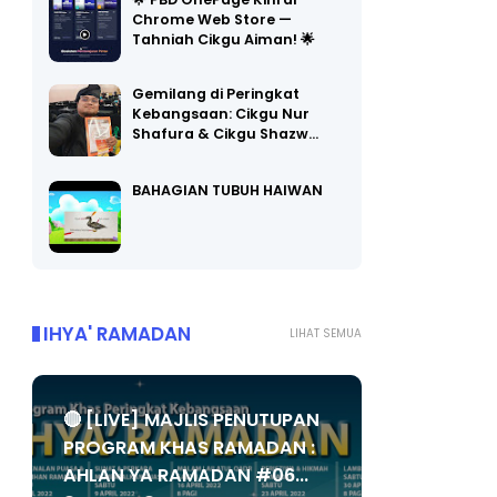
🌟 PBD OnePage Kini di
Chrome Web Store —
Tahniah Cikgu Aiman! 🌟
Gemilang di Peringkat
Kebangsaan: Cikgu Nur
Shafura & Cikgu Shazw…
BAHAGIAN TUBUH HAIWAN
IHYA' RAMADAN
LIHAT SEMUA
🔴 [LIVE] MAJLIS PENUTUPAN
PROGRAM KHAS RAMADAN :
AHLAN YA RAMADAN #06...