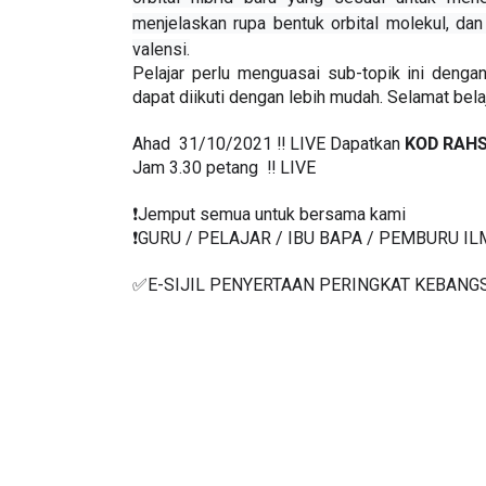
orbital hibrid baru yang sesuai untuk mene
menjelaskan rupa bentuk orbital molekul, dan 
valensi.
Pelajar perlu menguasai sub-topik ini dengan
dapat diikuti dengan lebih mudah. Selamat belaj
Ahad  31/10/2021 ‼️ LIVE Dapatkan 
KOD RAHS
Jam 3.30 petang  ‼️ LIVE
❗️Jemput semua untuk bersama kami
❗️GURU / PELAJAR / IBU BAPA / PEMBURU I
✅E-SIJIL PENYERTAAN PERINGKAT KEBANG