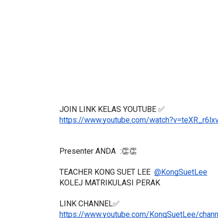
ICARA KORPORAT 3 : PROGRAM
KEYNOTE SPEAKER
MAKANAN SELAMAT DAN
TRANSFORMING 
ERKUALITI (AMALAN PER...
EDUCATION IN I
THROUG...
Unknown
8 hari yang lalu
Unknown
8 hari ya
JOIN LINK KELAS YOUTUBE ✅
https://www.youtube.com/watch?v=teXR_r6lx
Presenter ANDA  :👏👏
TEACHER KONG SUET LEE  
@KongSuetLee
KOLEJ MATRIKULASI PERAK 
LINK CHANNEL✅