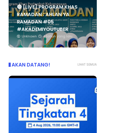
🔴 [LIVE] PROGRAM KHAS
RAMADAN : AHLAN YA
RAMADAN #05
#AKADEMIYOUTUBER
Unknown
4 tahun yang lalu
AKAN DATANG!
LIHAT SEMUA