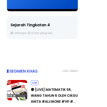
LIVE
BICARA PR
TIMBALAN
🔴 [LIVE] PRINSIP PERAKAUNAN,
PENDIDIK
BEDAH TUNTAS SOALAN 1 TRIAL
OLEH CIKGU ...
Unknown
Yu. Chekgu LK
6 hari yang lalu
SEGMEN KHAS
LIHAT SEMUA
LIVE
🔴 [LIVE] MATEMATIK SR,
WANG TAHUN 6 OLEH CIKGU
ANITA #ALLINONE #141 #...