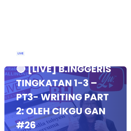
LIVE
🔴 [LIVE] B.INGGERIS
TINGKATAN 1-3 –
PT3- WRITING PART
2: OLEH CIKGU GAN
#26