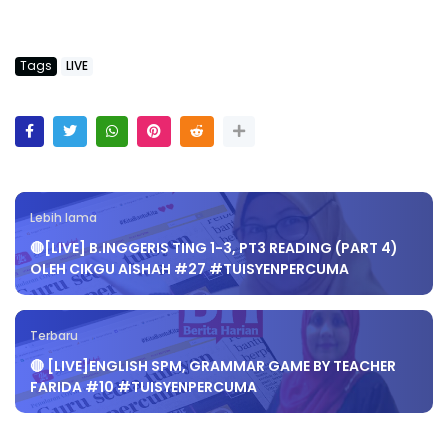
Tags
LIVE
Lebih lama
🔴[LIVE] B.INGGERIS TING 1-3, PT3 READING (PART 4)
OLEH CIKGU AISHAH #27 #TUISYENPERCUMA
Terbaru
🔴 [LIVE]ENGLISH SPM, GRAMMAR GAME BY TEACHER
FARIDA #10 #TUISYENPERCUMA