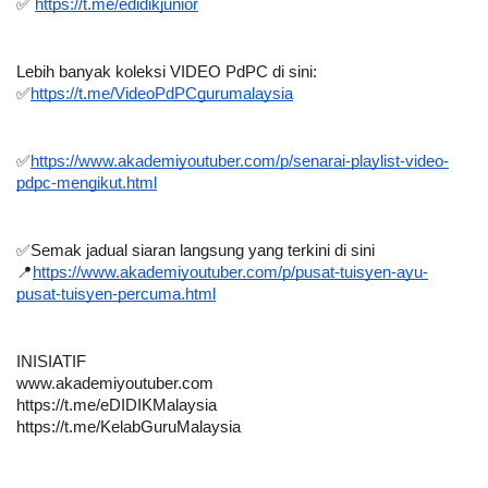
✅ 
https://t.me/edidikjunior
Lebih banyak koleksi VIDEO PdPC di sini:
✅
https://t.me/VideoPdPCgurumalaysia
✅
https://www.akademiyoutuber.com/p/senarai-playlist-video-
pdpc-mengikut.html
✅Semak jadual siaran langsung yang terkini di sini 
📍
https://www.akademiyoutuber.com/p/pusat-tuisyen-ayu-
pusat-tuisyen-percuma.html
INISIATIF
www.akademiyoutuber.com
https://t.me/eDIDIKMalaysia
https://t.me/KelabGuruMalaysia