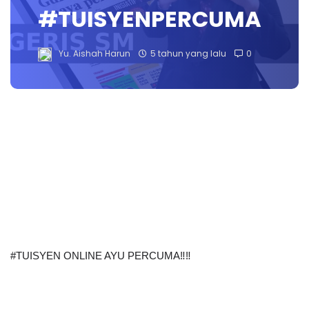
#TUISYENPERCUMA
Yu. Aishah Harun
5 tahun yang lalu
0
#TUISYEN ONLINE AYU PERCUMA‼️‼️