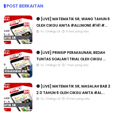
POST BERKAITAN
🔴 [LIVE] MATEMATIK SR, WANG TAHUN 6
OLEH CIKGU ANITA #ALLINONE #141 #...
Yu. Chekgu LK
6 hari yang lalu
🔴 [LIVE] PRINSIP PERAKAUNAN, BEDAH
TUNTAS SOALAN 1 TRIAL OLEH CIKGU ...
Yu. Chekgu LK
7 hari yang lalu
🔴 [LIVE] MATEMATIK SR, MASALAH BAB 2
2.0 TAHUN 6 OLEH CIKGU ANITA #AL...
Yu. Chekgu LK
13 hari yang lalu