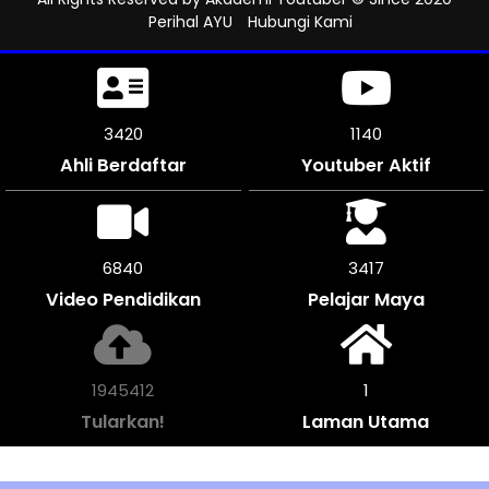
Perihal AYU
Hubungi Kami
3906
1302
Ahli Berdaftar
Youtuber Aktif
7812
3903
Video Pendidikan
Pelajar Maya
2222108
1
Tularkan!
Laman Utama