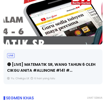
LIVE
🔴 [LIVE] MATEMATIK SR, WANG TAHUN 6 OLEH
CIKGU ANITA #ALLINONE #141 #...
Yu. Chekgu LK
6 hari yang lalu
SEGMEN KHAS
LIHAT SEMUA