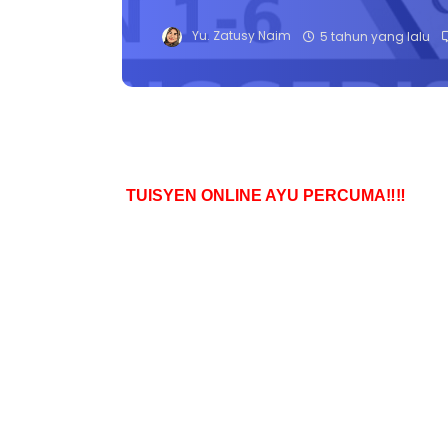
Yu. Zatusy Naim
5 tahun yang lalu
TUISYEN ONLINE AYU PERCUMA‼️‼️