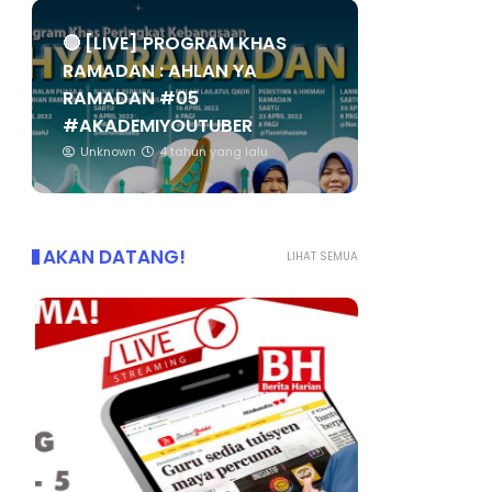
🔴 [LIVE] PROGRAM KHAS
RAMADAN : AHLAN YA
RAMADAN #05
#AKADEMIYOUTUBER
Unknown
4 tahun yang lalu
AKAN DATANG!
LIHAT SEMUA