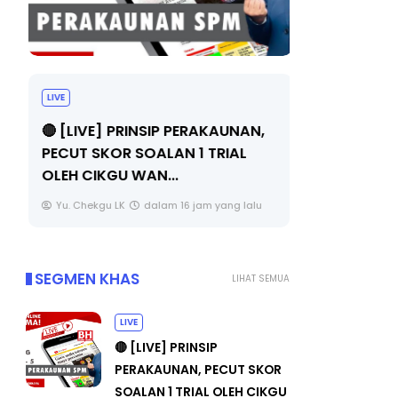
LIVE
TRANSFOR
SIRI 7 : P
🔴 [LIVE] PRINSIP PERAKAUNAN,
PENYELAM
PECUT SKOR SOALAN 1 TRIAL
OLEH CIKGU WAN...
Unknown
Yu. Chekgu LK
dalam 16 jam yang lalu
SEGMEN KHAS
LIHAT SEMUA
LIVE
🔴 [LIVE] PRINSIP
PERAKAUNAN, PECUT SKOR
SOALAN 1 TRIAL OLEH CIKGU