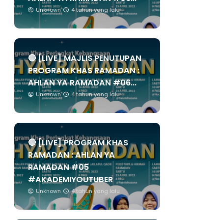
Unknown
4 tahun yang lalu
🔴 [LIVE] MAJLIS PENUTUPAN
PROGRAM KHAS RAMADAN :
AHLAN YA RAMADAN #06...
Unknown
4 tahun yang lalu
🔴 [LIVE] PROGRAM KHAS
RAMADAN : AHLAN YA
RAMADAN #05
#AKADEMIYOUTUBER
Unknown
4 tahun yang lalu