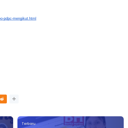
deo-pdpc-mengikut.html
LIVE
ATIK SR, WANG
🔴 [LIVE] FIZIK TING 5 (DLP), 5.2
KGU ANITA
SEMICONDUCTOR DIODE PART-2
...
OLEH CIKG...
ri yang lalu
Yu. Chekgu LK
dalam 16 jam yang lalu
Terbaru