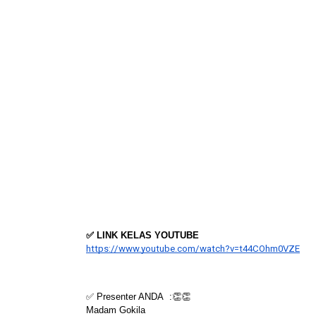
✅ LINK KELAS YOUTUBE
https://www.youtube.com/watch?v=t44COhm0VZE
✅ Presenter ANDA  :👏👏
Madam Gokila