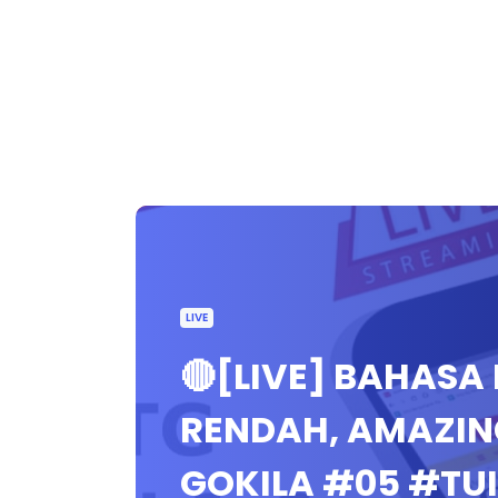
LIVE
🔴[LIVE] BAHASA
RENDAH, AMAZIN
GOKILA #05 #TU