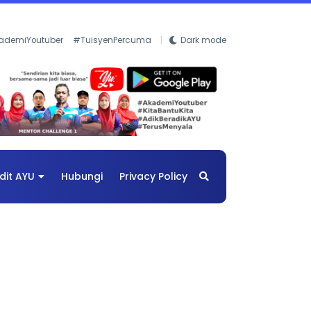
ademiYoutuber
#TuisyenPercuma
Dark mode
dit AYU
Hubungi
Privacy Policy