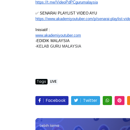
https://t.me/VideoPdPCgurumalaysia
✅ SENARAI PLAYLIST VIDEO AYU
https://www.akademiyoutuber.com/p/senarai-playlist-vi
Inisiatif :
LIVE
AJLIS ANUGERAH FFK
www.akademiyoutuber.com
-EDIDIK MALAYSIA
FESTIVAL LENSA PENDIDIKAN -
🔴 [LIVE] MATEM
-KELAB GURU MALAYSIA
LeP) 2026
TAHUN 6 OLEH CI
#ALLINONE #141 #
Unknown
6 hari yang lalu
Yu. Chekgu LK
8 ha
Tags
LIVE
Facebook
Twitter
Lebih lama