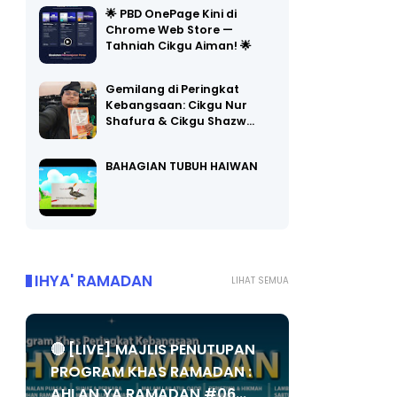
🌟 PBD OnePage Kini di
Chrome Web Store —
Tahniah Cikgu Aiman! 🌟
Gemilang di Peringkat
Kebangsaan: Cikgu Nur
Shafura & Cikgu Shazw…
BAHAGIAN TUBUH HAIWAN
IHYA' RAMADAN
LIHAT SEMUA
🔴 [LIVE] MAJLIS PENUTUPAN
PROGRAM KHAS RAMADAN :
AHLAN YA RAMADAN #06...