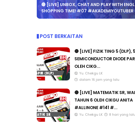
🔴 [LIVE] UNBOX, CHAT AND PLAY WITH ENGLI
SHOPPING TIME! #07 #AKADEMIYOUTUBER
POST BERKAITAN
🔴 [LIVE] FIZIK TING 5 (DLP), 
SEMICONDUCTOR DIODE PAR
OLEH CIKG...
Yu. Chekgu LK
dalam 16 jam yang lalu
🔴 [LIVE] MATEMATIK SR, W
TAHUN 6 OLEH CIKGU ANITA
#ALLINONE #141 #...
Yu. Chekgu LK
8 hari yang lal