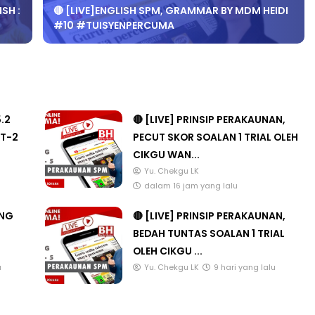
SH :
🔴 [LIVE]ENGLISH SPM, GRAMMAR BY MDM HEIDI
#10 #TUISYENPERCUMA
5.2
🔴 [LIVE] PRINSIP PERAKAUNAN,
T-2
PECUT SKOR SOALAN 1 TRIAL OLEH
CIKGU WAN...
Yu. Chekgu LK
dalam 16 jam yang lalu
ANG
🔴 [LIVE] PRINSIP PERAKAUNAN,
BEDAH TUNTAS SOALAN 1 TRIAL
OLEH CIKGU ...
u
Yu. Chekgu LK
9 hari yang lalu