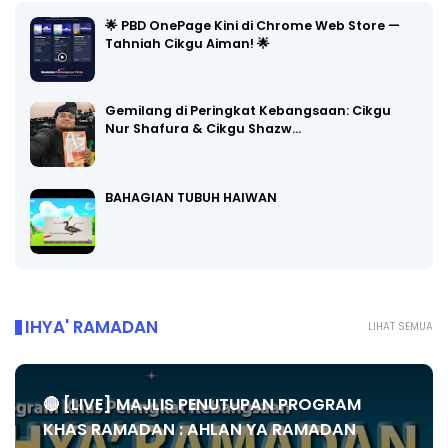
🌟 PBD OnePage Kini di Chrome Web Store —
Tahniah Cikgu Aiman! 🌟
Gemilang di Peringkat Kebangsaan: Cikgu
Nur Shafura & Cikgu Shazw…
BAHAGIAN TUBUH HAIWAN
IHYA' RAMADAN
LIHAT SEMUA
🔴 [LIVE] MAJLIS PENUTUPAN PROGRAM
KHAS RAMADAN : AHLAN YA RAMADAN