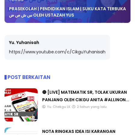
PRASEKOLAH | PENDIDIKAN ISLAM | SUKU KATA TERBUKA
س ش ص ض OLEH USTAZAH YUS
Yu. Yuhanisah
https://www.youtube.com/c/CikguYuhanisah
POST BERKAITAN
🔴 [LIVE] MATEMATIK SR, TOLAK UKURAN
PANJANG OLEH CIKGU ANITA #ALLINON...
Yu. Chekgu LK
2 tahun yang lalu
NOTA RINGKAS IDEA ISI KARANGAN