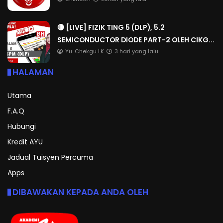
🔴 [LIVE] FIZIK TING 5 (DLP), 5.2
SEMICONDUCTOR DIODE PART-2 OLEH CIKG...
Yu. Chekgu LK
3 hari yang lalu
HALAMAN
Utama
F.A.Q
Hubungi
Kredit AYU
Jadual Tuisyen Percuma
Apps
DIBAWAKAN KEPADA ANDA OLEH