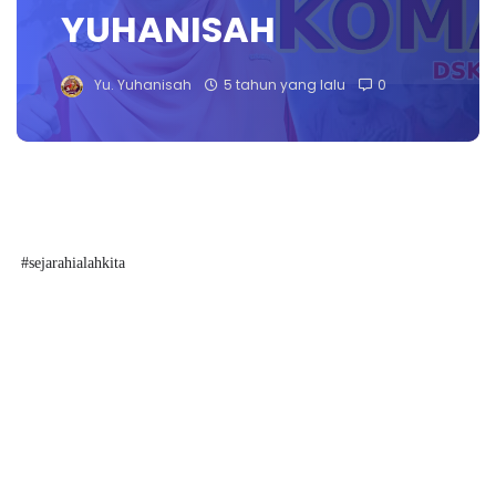
YUHANISAH
Yu. Yuhanisah
5 tahun yang lalu
0
#sejarahialahkita