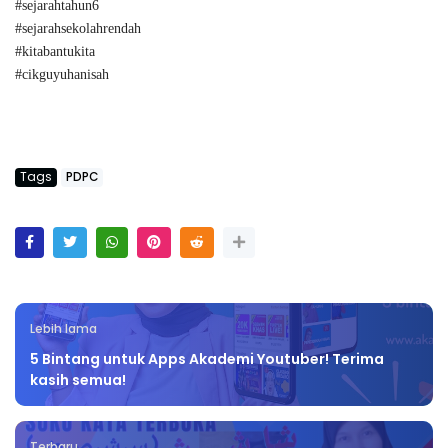
#sejarahtahun6
#sejarahsekolahrendah
#kitabantukita
#cikguyuhanisah
Tags
PDPC
Lebih lama
5 Bintang untuk Apps Akademi Youtuber! Terima
kasih semua!
Terbaru