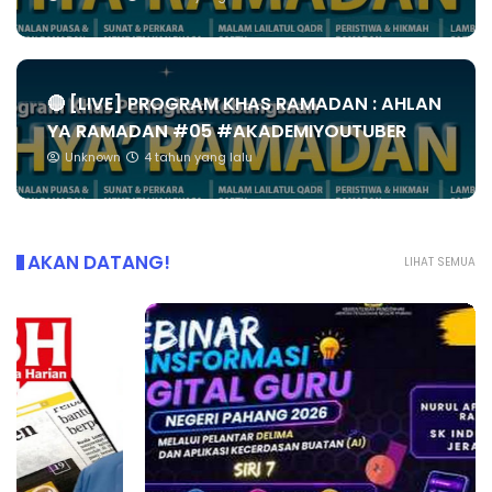
🔴 [LIVE] PROGRAM KHAS RAMADAN : AHLAN
YA RAMADAN #05 #AKADEMIYOUTUBER
Unknown
4 tahun yang lalu
AKAN DATANG!
LIHAT SEMUA