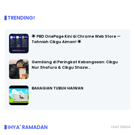
TRENDING!
🌟 PBD OnePage Kini di Chrome Web Store —
Tahniah Cikgu Aiman! 🌟
Gemilang di Peringkat Kebangsaan: Cikgu
Nur Shafura & Cikgu Shazw…
BAHAGIAN TUBUH HAIWAN
IHYA' RAMADAN
LIHAT SEMUA