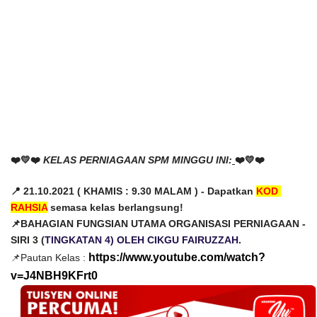
❤️
💛
❤️
KELAS PERNIAGAAN SPM MINGGU INI:
❤️
💛
❤️
📍 21.10.2021 ( KHAMIS : 9.30 MALAM ) - Dapatkan 
KOD 
RAHSIA
 semasa kelas berlangsung!
📌BAHAGIAN FUNGSIAN UTAMA ORGANISASI PERNIAGAAN -  
SIRI 3 (
TINGKATAN 4) OLEH CIKGU FAIRUZZAH.
https://www.youtube.com/watch?
📌
Pautan Kelas :
v=J4NBH9KFrt0