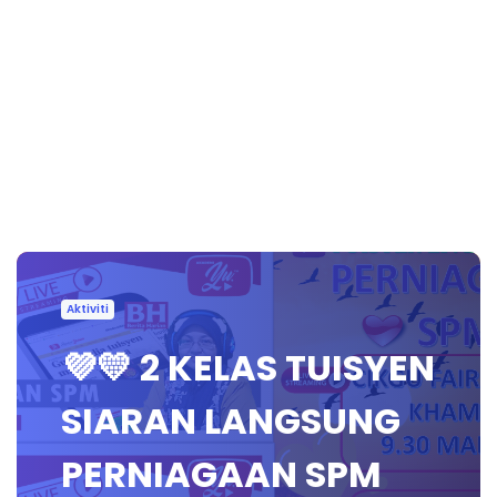
Aktiviti
💜💛 2 KELAS TUISYEN
SIARAN LANGSUNG
PERNIAGAAN SPM