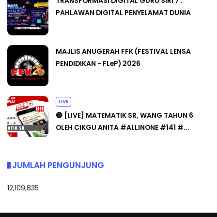
TRANSFORMASI DIGITAL GURU SIRI 7 :
PAHLAWAN DIGITAL PENYELAMAT DUNIA
MAJLIS ANUGERAH FFK (FESTIVAL LENSA
PENDIDIKAN - FLeP) 2026
LIVE
🔴 [LIVE] MATEMATIK SR, WANG TAHUN 6
OLEH CIKGU ANITA #ALLINONE #141 #...
JUMLAH PENGUNJUNG
12,109,835