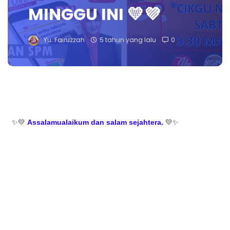
MINGGU INI 💛💜
Yu. Fairuzzah
5 tahun yang lalu
0
✨💛 
Assalamualaikum dan salam sejahtera.
 💛✨