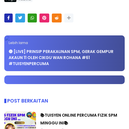
Lebih lama
🔴 [LIVE] PRINSIP PERAKAUNAN SPM, GERAK GEMPUR
AKAUN 11 OLEH CIKGU WAN ROHANA #61
#TUISYENPERCUMA
POST BERKAITAN
📚TUISYEN ONLINE PERCUMA FIZIK SPM
MINGGU INI📚