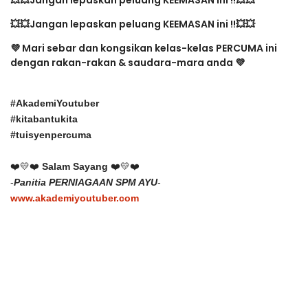
💥💥Jangan lepaskan peluang KEEMASAN ini !!
💥💥
💥💥
Jangan lepaskan peluang KEEMASAN ini !!💥💥
💜
Mari sebar dan kongsikan kelas-kelas PERCUMA ini
dengan rakan-rakan & saudara-mara anda
💜
#AkademiYoutuber
#kitabantukita
#tuisyenpercuma
❤️
💛
❤️
Salam Sayang
❤️
💛
❤️
-
Panitia PERNIAGAAN SPM AYU
-
www.akademiyoutuber.com