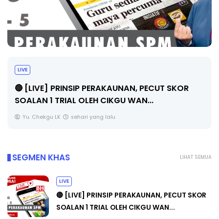
TRANSFORMASI DIGITAL GURU SIRI 7 :
PAHLAWAN DIGITAL PENYELAMAT DUNIA
Unknown
6 hari yang lalu
SEGMEN KHAS
LIHAT SEMUA
LIVE
🔴 [LIVE] PRINSIP PERAKAUNAN, PECUT SKOR
SOALAN 1 TRIAL OLEH CIKGU WAN...