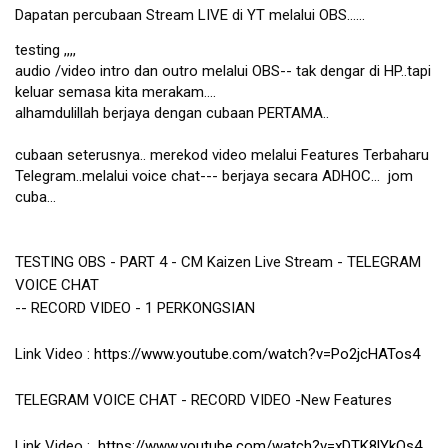
Dapatan percubaan Stream LIVE di YT melalui OBS......
testing ,,,,

audio /video intro dan outro melalui OBS-- tak dengar di HP..tapi 
keluar semasa kita merakam....

alhamdulillah berjaya dengan cubaan PERTAMA..

cubaan seterusnya.. merekod video melalui Features Terbaharu 
Telegram..melalui voice chat--- berjaya secara ADHOC...  jom 
cuba...
TESTING OBS - PART 4 - CM Kaizen Live Stream - TELEGRAM 
VOICE CHAT 
-- RECORD VIDEO - 1 PERKONGSIAN 
Link Video : 
https://www.youtube.com/watch?v=Po2jcHATos4
TELEGRAM VOICE CHAT - RECORD VIDEO -New Features 
Link Video :  
https://www.youtube.com/watch?v=xDTK8lYkOs4