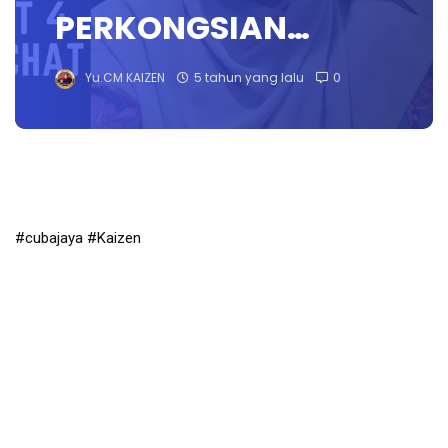
PERKONGSIAN…
Yu.CM KAIZEN
5 tahun yang lalu
0
#cubajaya #Kaizen