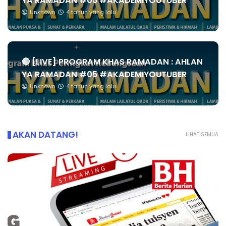
YA RAMADAN #05 #AKADEMIYOUTUBER
Unknown
4 tahun yang lalu
🔴 [LIVE] PROGRAM KHAS RAMADAN : AHLAN
YA RAMADAN #05 #AKADEMIYOUTUBER
Unknown
4 tahun yang lalu
AKAN DATANG!
LIHAT SEMUA