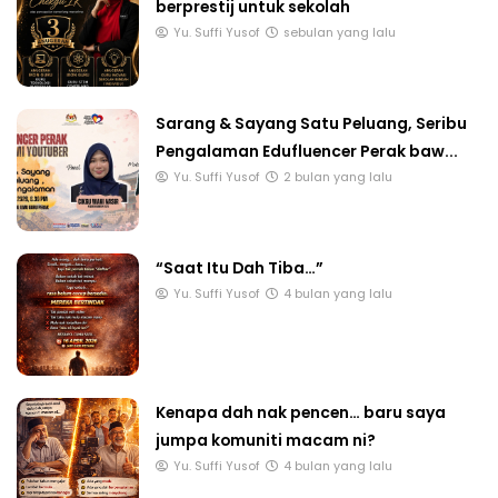
berprestij untuk sekolah
Yu. Suffi Yusof
sebulan yang lalu
Sarang & Sayang Satu Peluang, Seribu
Pengalaman Edufluencer Perak baw...
Yu. Suffi Yusof
2 bulan yang lalu
“Saat Itu Dah Tiba…”
Yu. Suffi Yusof
4 bulan yang lalu
Kenapa dah nak pencen… baru saya
jumpa komuniti macam ni?
Yu. Suffi Yusof
4 bulan yang lalu