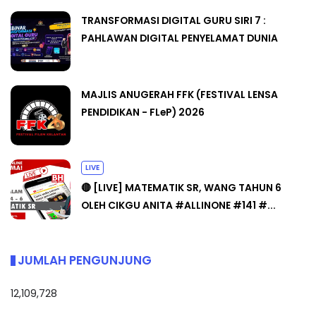
TRANSFORMASI DIGITAL GURU SIRI 7 :
PAHLAWAN DIGITAL PENYELAMAT DUNIA
MAJLIS ANUGERAH FFK (FESTIVAL LENSA
PENDIDIKAN - FLeP) 2026
LIVE
🔴 [LIVE] MATEMATIK SR, WANG TAHUN 6
OLEH CIKGU ANITA #ALLINONE #141 #...
JUMLAH PENGUNJUNG
12,109,728