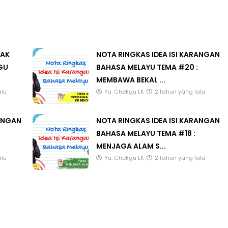
LAK
NOTA RINGKAS IDEA ISI KARANGAN
GU
BAHASA MELAYU TEMA #20 :
MEMBAWA BEKAL ...
alu
Yu. Chekgu LK
2 tahun yang lalu
RANGAN
NOTA RINGKAS IDEA ISI KARANGAN
BAHASA MELAYU TEMA #18 :
MENJAGA ALAM S...
alu
Yu. Chekgu LK
2 tahun yang lalu