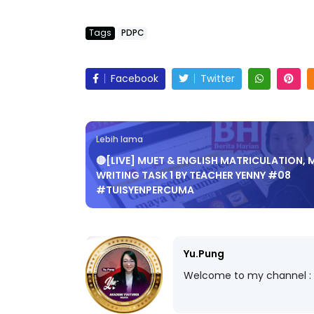
Tags
PDPC
Facebook
Twitter
Lebih lama
🔴[LIVE] MUET & ENGLISH MATRICULATION, 
WRITING TASK 1 BY TEACHER YENNY #08
#TUISYENPERCUMA
Yu.Pung
Welcome to my channel :