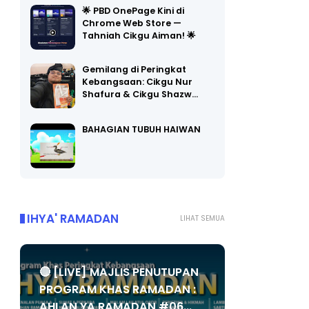
Chrome Web Store —
Tahniah Cikgu Aiman! 🌟
Gemilang di Peringkat
Kebangsaan: Cikgu Nur
Shafura & Cikgu Shazw…
BAHAGIAN TUBUH HAIWAN
IHYA' RAMADAN
LIHAT SEMUA
🔴 [LIVE] MAJLIS PENUTUPAN
PROGRAM KHAS RAMADAN :
AHLAN YA RAMADAN #06...