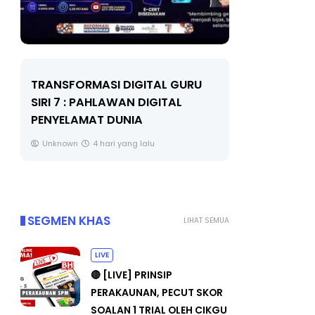
AL GURU
MAJLIS ANUGERAH FFK
GITAL
(FESTIVAL LENSA PENDIDIKAN -
FLeP) 2026
Unknown
5 hari yang lalu
SEGMEN KHAS
LIHAT SEMUA
LIVE
🔴 [LIVE] PRINSIP
PERAKAUNAN, PECUT SKOR
SOALAN 1 TRIAL OLEH CIKGU