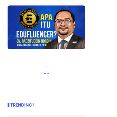
TRENDING!
🌟 PBD OnePage Kini di