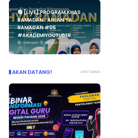
🔴 [LIVE] PROGRAM KHAS
RAMADAN : AHLAN YA
RAMADAN #05
#AKADEMIYOUTUBER
Unknown
4 tahun yang lalu
AKAN DATANG!
LIHAT SEMUA