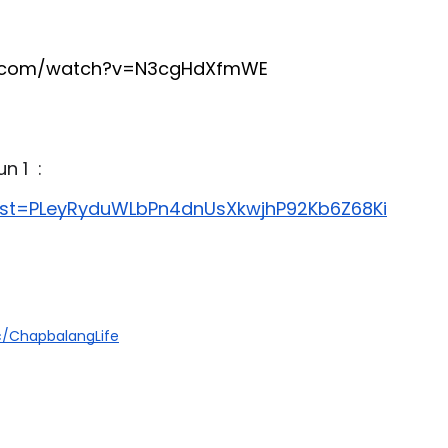
e.com/watch?v=N3cgHdXfmWE
 1  :
?list=PLeyRyduWLbPn4dnUsXkwjhP92Kb6Z68Ki
/ChapbalangLife