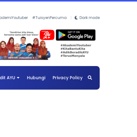
ademiYoutuber
#TuisyenPercuma
Dark mode
dit AYU
Hubungi
Privacy Policy