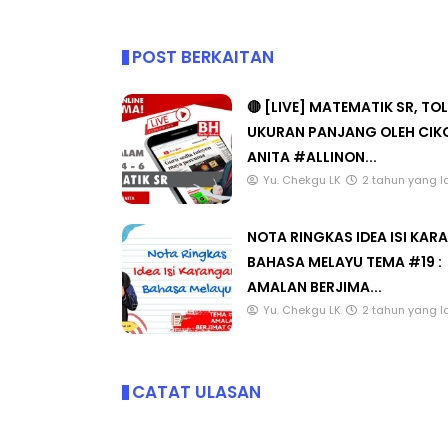
POST BERKAITAN
🔴 [LIVE] MATEMATIK SR, TO
UKURAN PANJANG OLEH CIK
ANITA #ALLINON...
Yu. Chekgu LK
2 tahun yang l
NOTA RINGKAS IDEA ISI KA
BAHASA MELAYU TEMA #19 :
AMALAN BERJIMA...
Yu. Chekgu LK
2 tahun yang l
CATAT ULASAN