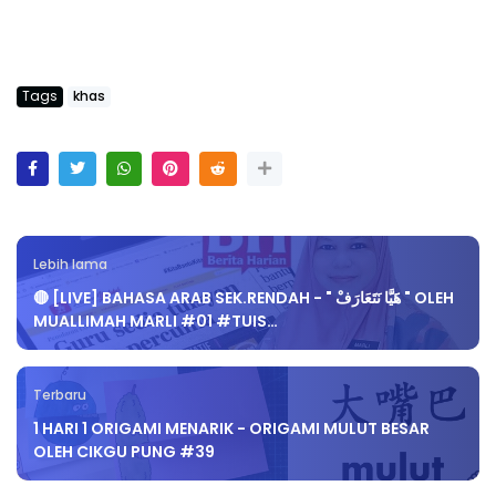
Tags
khas
Lebih lama
🔴 [LIVE] BAHASA ARAB SEK.RENDAH - " هََيَّا نَتَعَارَفْ " OLEH
MUALLIMAH MARLI #01 #TUIS…
Terbaru
1 HARI 1 ORIGAMI MENARIK - ORIGAMI MULUT BESAR
OLEH CIKGU PUNG #39