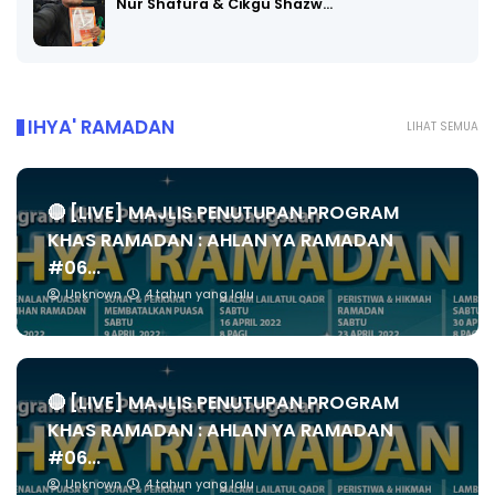
Nur Shafura & Cikgu Shazw…
IHYA' RAMADAN
LIHAT SEMUA
🔴 [LIVE] MAJLIS PENUTUPAN PROGRAM
KHAS RAMADAN : AHLAN YA RAMADAN
#06...
Unknown
4 tahun yang lalu
🔴 [LIVE] MAJLIS PENUTUPAN PROGRAM
KHAS RAMADAN : AHLAN YA RAMADAN
#06...
Unknown
4 tahun yang lalu