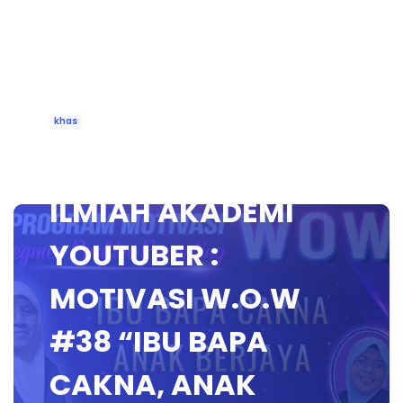
khas
🔴 [LIVE] WACANA
ILMIAH AKADEMI
YOUTUBER :
MOTIVASI W.O.W
#38 “IBU BAPA
CAKNA, ANAK