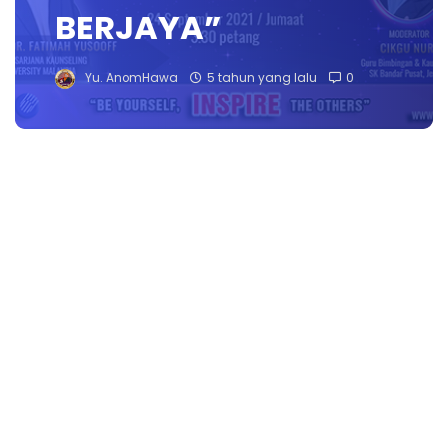
BERJAYA”
Yu. AnomHawa
5 tahun yang lalu
0