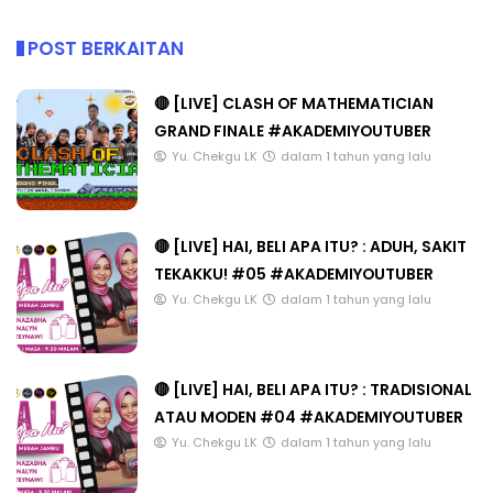
POST BERKAITAN
🔴 [LIVE] CLASH OF MATHEMATICIAN
GRAND FINALE #AKADEMIYOUTUBER
Yu. Chekgu LK
dalam 1 tahun yang lalu
🔴 [LIVE] HAI, BELI APA ITU? : ADUH, SAKIT
TEKAKKU! #05 #AKADEMIYOUTUBER
Yu. Chekgu LK
dalam 1 tahun yang lalu
🔴 [LIVE] HAI, BELI APA ITU? : TRADISIONAL
ATAU MODEN #04 #AKADEMIYOUTUBER
Yu. Chekgu LK
dalam 1 tahun yang lalu