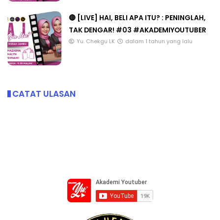
🔴 [LIVE] HAI, BELI APA ITU? : PENINGLAH,
TAK DENGAR! #03 #AKADEMIYOUTUBER
Yu. Chekgu LK
dalam 1 tahun yang lalu
CATAT ULASAN