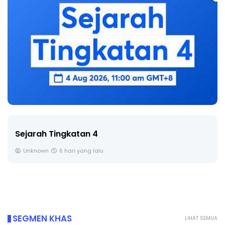
LIVE
🔴 [LIVE] PRINSIP PERAKAUNAN, BEDAH TUNTAS
SOALAN 1 TRIAL OLEH CIKGU ...
Yu. Chekgu LK
7 hari yang lalu
SEGMEN KHAS
LIHAT SEMUA