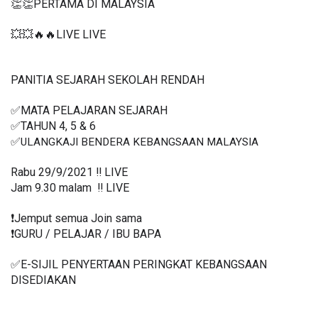
👏👏PERTAMA DI MALAYSIA
💥💥🔥🔥LIVE LIVE 
PANITIA SEJARAH SEKOLAH RENDAH
✅MATA PELAJARAN SEJARAH
✅TAHUN 4, 5 & 6
✅
ULANGKAJI BENDERA KEBANGSAAN MALAYSIA
Rabu 29/9/2021 ‼️ LIVE
Jam 9.30 malam  ‼️ LIVE
❗️Jemput semua Join sama
❗️GURU / PELAJAR / IBU BAPA
✅E-SIJIL PENYERTAAN PERINGKAT KEBANGSAAN 
DISEDIAKAN