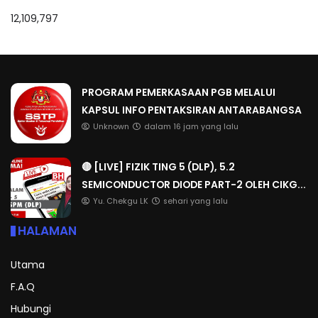
12,109,797
PROGRAM PEMERKASAAN PGB MELALUI
KAPSUL INFO PENTAKSIRAN ANTARABANGSA
Unknown
dalam 16 jam yang lalu
🔴 [LIVE] FIZIK TING 5 (DLP), 5.2
SEMICONDUCTOR DIODE PART-2 OLEH CIKG...
Yu. Chekgu LK
sehari yang lalu
HALAMAN
Utama
F.A.Q
Hubungi