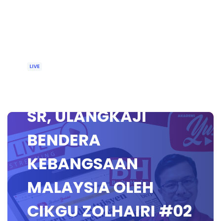
LIVE
🔴 [LIVE] SEJARAH
SR, ULANGKAJI
BENDERA
KEBANGSAAN
MALAYSIA OLEH
CIKGU ZOLHAIRI #02