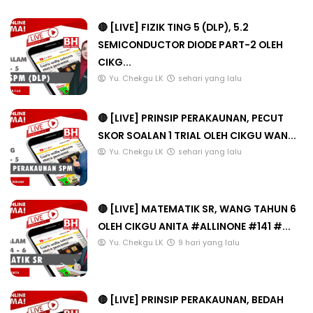
🔴 [LIVE] FIZIK TING 5 (DLP), 5.2
SEMICONDUCTOR DIODE PART-2 OLEH
CIKG...
Yu. Chekgu LK
sehari yang lalu
🔴 [LIVE] PRINSIP PERAKAUNAN, PECUT
SKOR SOALAN 1 TRIAL OLEH CIKGU WAN...
Yu. Chekgu LK
sehari yang lalu
🔴 [LIVE] MATEMATIK SR, WANG TAHUN 6
OLEH CIKGU ANITA #ALLINONE #141 #...
Yu. Chekgu LK
9 hari yang lalu
🔴 [LIVE] PRINSIP PERAKAUNAN, BEDAH