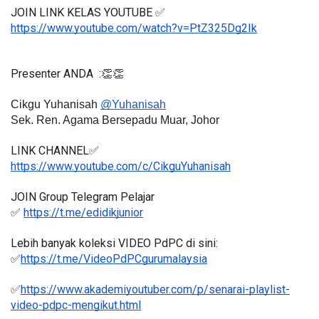
JOIN LINK KELAS YOUTUBE ✅
https://www.youtube.com/watch?v=PtZ325Dg2Ik
Presenter ANDA  :👏👏
Cikgu Yuhanisah 
@
Yuhanisah
Sek. Ren. Agama Bersepadu Muar, Johor
LINK CHANNEL✅
https://www.youtube.com/c/CikguYuhanisah
JOIN Group Telegram Pelajar
✅ 
https://t.me/edidikjunior
Lebih banyak koleksi VIDEO PdPC di sini:
✅
https://t.me/VideoPdPCgurumalaysia
✅
https://www.akademiyoutuber.com/p/senarai-playlist-
video-pdpc-mengikut.html