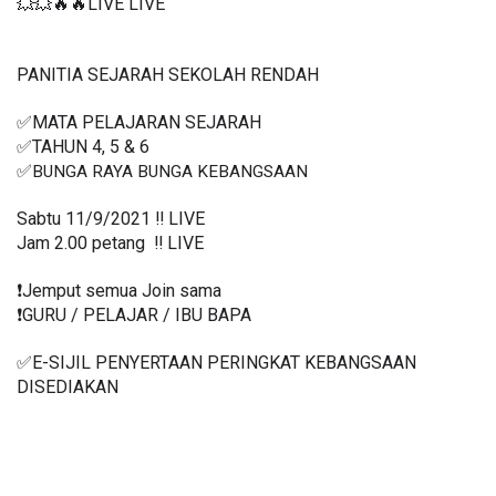
💥💥🔥🔥LIVE LIVE 
PANITIA SEJARAH SEKOLAH RENDAH
✅MATA PELAJARAN SEJARAH
✅TAHUN 4, 5 & 6
✅
BUNGA RAYA BUNGA KEBANGSAAN
Sabtu 11/9/2021 ‼️ LIVE
Jam 2.00 petang  ‼️ LIVE
❗️Jemput semua Join sama
❗️GURU / PELAJAR / IBU BAPA
✅E-SIJIL PENYERTAAN PERINGKAT KEBANGSAAN 
DISEDIAKAN