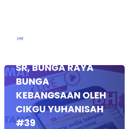
LIVE
🔴 [LIVE] SEJARAH
SR, BUNGA RAYA
BUNGA
KEBANGSAAN OLEH
CIKGU YUHANISAH
#39