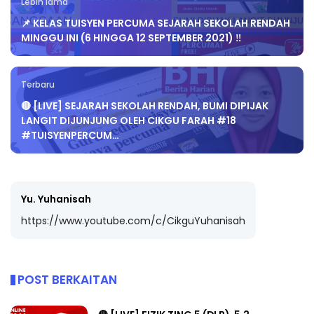
Lebih lama
📌 KELAS TUISYEN PERCUMA SEJARAH SEKOLAH RENDAH
MINGGU INI (6 HINGGA 12 SEPTEMBER 2021) ‼️
Terbaru
🔴 [LIVE] SEJARAH SEKOLAH RENDAH, BUMI DIPIJAK
LANGIT DIJUNJUNG OLEH CIKGU FARAH #18
#TUISYENPERCUM…
Yu. Yuhanisah
https://www.youtube.com/c/CikguYuhanisah
POST BERKAITAN