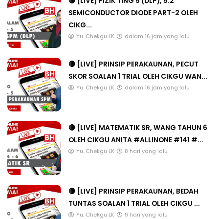
🔴 [LIVE] FIZIK TING 5 (DLP), 5.2
SEMICONDUCTOR DIODE PART-2 OLEH
CIKG...
Yu. Chekgu LK
dalam 16 jam yang lalu
🔴 [LIVE] PRINSIP PERAKAUNAN, PECUT
SKOR SOALAN 1 TRIAL OLEH CIKGU WAN...
Yu. Chekgu LK
dalam 16 jam yang lalu
🔴 [LIVE] MATEMATIK SR, WANG TAHUN 6
OLEH CIKGU ANITA #ALLINONE #141 #...
Yu. Chekgu LK
8 hari yang lalu
🔴 [LIVE] PRINSIP PERAKAUNAN, BEDAH
TUNTAS SOALAN 1 TRIAL OLEH CIKGU ...
Yu. Chekgu LK
9 hari yang lalu