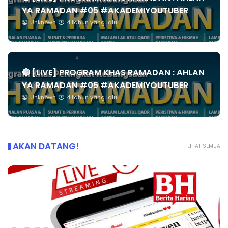
YA RAMADAN #05 #AKADEMIYOUTUBER
Unknown
4 tahun yang lalu
🔴 [LIVE] PROGRAM KHAS RAMADAN : AHLAN
YA RAMADAN #05 #AKADEMIYOUTUBER
Unknown
4 tahun yang lalu
AKAN DATANG!
LIHAT SEMUA