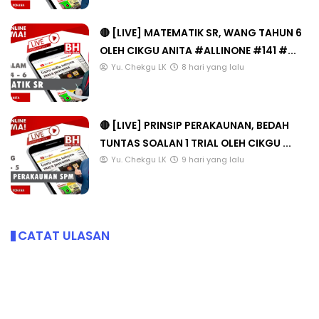
🔴 [LIVE] MATEMATIK SR, WANG TAHUN 6
OLEH CIKGU ANITA #ALLINONE #141 #...
Yu. Chekgu LK
8 hari yang lalu
🔴 [LIVE] PRINSIP PERAKAUNAN, BEDAH
TUNTAS SOALAN 1 TRIAL OLEH CIKGU ...
Yu. Chekgu LK
9 hari yang lalu
CATAT ULASAN