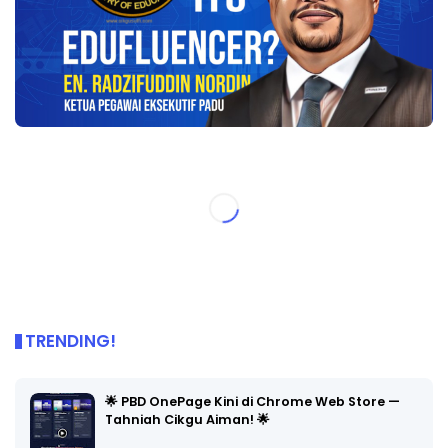
TRENDING!
🌟 PBD OnePage Kini di Chrome Web Store —
Tahniah Cikgu Aiman! 🌟