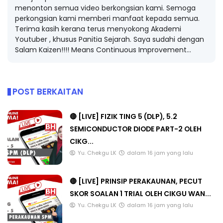
menonton semua video berkongsian kami. Semoga
perkongsian kami memberi manfaat kepada semua.
Terima kasih kerana terus menyokong Akademi
Youtuber , khusus Panitia Sejarah. Saya sudahi dengan
Salam Kaizen!!!! Means Continuous Improvement...
POST BERKAITAN
🔴 [LIVE] FIZIK TING 5 (DLP), 5.2
SEMICONDUCTOR DIODE PART-2 OLEH
CIKG...
Yu. Chekgu LK
dalam 16 jam yang lalu
🔴 [LIVE] PRINSIP PERAKAUNAN, PECUT
SKOR SOALAN 1 TRIAL OLEH CIKGU WAN...
Yu. Chekgu LK
dalam 16 jam yang lalu