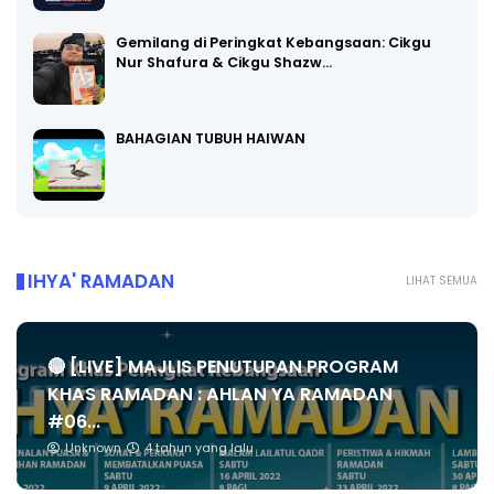
Gemilang di Peringkat Kebangsaan: Cikgu
Nur Shafura & Cikgu Shazw…
BAHAGIAN TUBUH HAIWAN
IHYA' RAMADAN
LIHAT SEMUA
🔴 [LIVE] MAJLIS PENUTUPAN PROGRAM
KHAS RAMADAN : AHLAN YA RAMADAN
#06...
Unknown
4 tahun yang lalu