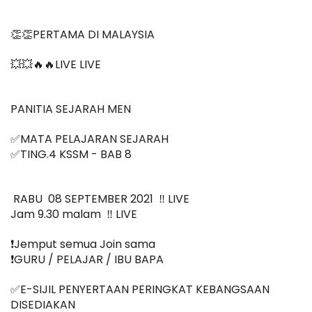
👏👏PERTAMA DI MALAYSIA
💥💥🔥🔥LIVE LIVE 
PANITIA SEJARAH MEN
✅MATA PELAJARAN SEJARAH 
✅
TING.4 KSSM 
- BAB 8
RABU  08 SEPTEMBER 2021  ‼️ LIVE
Jam 9.30 malam  ‼️ LIVE
❗️Jemput semua Join sama
❗️GURU / PELAJAR / IBU BAPA
✅E-SIJIL PENYERTAAN PERINGKAT KEBANGSAAN 
DISEDIAKAN