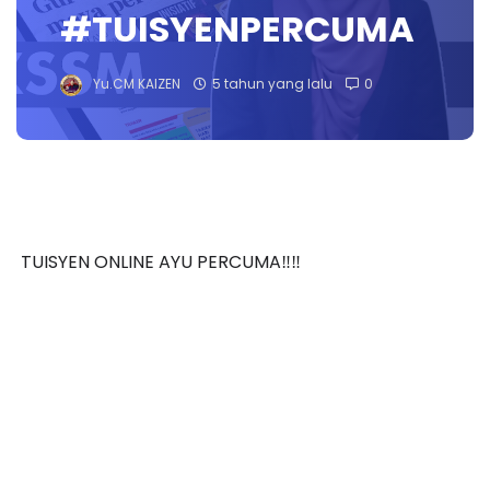
#TUISYENPERCUMA
Yu.CM KAIZEN
5 tahun yang lalu
0
TUISYEN ONLINE AYU PERCUMA‼️‼️