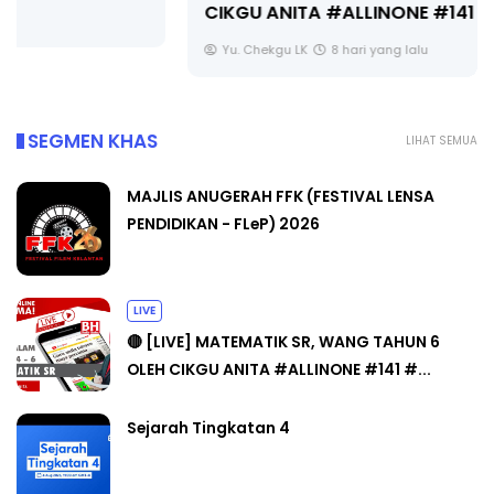
CIKGU ANITA #ALLINONE #141 #...
Yu. Chekgu LK
8 hari yang lalu
SEGMEN KHAS
LIHAT SEMUA
MAJLIS ANUGERAH FFK (FESTIVAL LENSA
PENDIDIKAN - FLeP) 2026
LIVE
🔴 [LIVE] MATEMATIK SR, WANG TAHUN 6
OLEH CIKGU ANITA #ALLINONE #141 #...
Sejarah Tingkatan 4