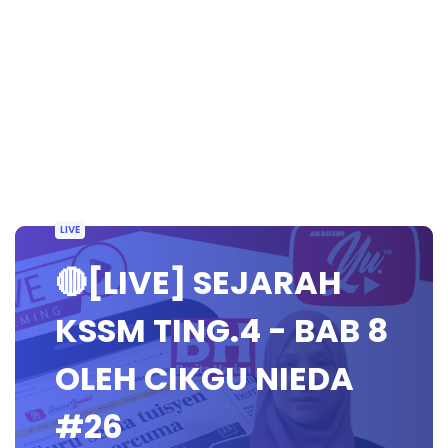
LIVE
🔴[LIVE] SEJARAH
KSSM TING.4 - BAB 8
OLEH CIKGU NIEDA
#26