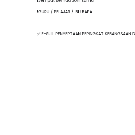
❗️Jemput semua Join sama
❗️GURU / PELAJAR / IBU BAPA
✅ E-SIJIL PENYERTAAN PERINGKAT KEBANGSAAN D