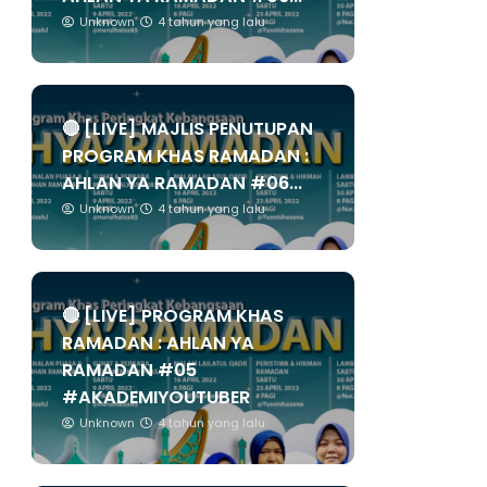
Unknown
4 tahun yang lalu
🔴 [LIVE] MAJLIS PENUTUPAN
PROGRAM KHAS RAMADAN :
AHLAN YA RAMADAN #06...
Unknown
4 tahun yang lalu
🔴 [LIVE] PROGRAM KHAS
RAMADAN : AHLAN YA
RAMADAN #05
#AKADEMIYOUTUBER
Unknown
4 tahun yang lalu