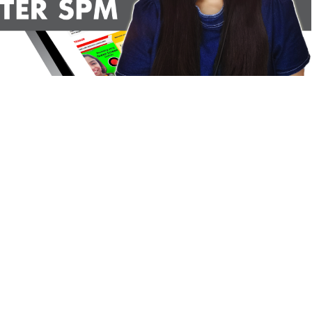
3 :
Sejarah Tingkatan 4
PRIMARY
Unknown
6 hari yang lalu
DONESIA
ng lalu