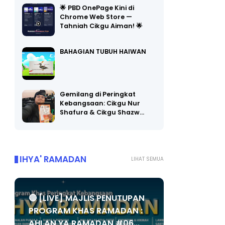
🌟 PBD OnePage Kini di
Chrome Web Store —
Tahniah Cikgu Aiman! 🌟
BAHAGIAN TUBUH HAIWAN
Gemilang di Peringkat
Kebangsaan: Cikgu Nur
Shafura & Cikgu Shazw…
IHYA' RAMADAN
LIHAT SEMUA
🔴 [LIVE] MAJLIS PENUTUPAN
PROGRAM KHAS RAMADAN :
AHLAN YA RAMADAN #06...