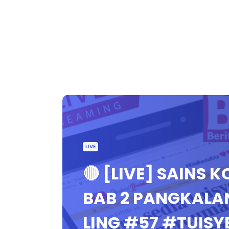
LIVE
🔴 [LIVE] SAINS 
BAB 2 PANGKALAN
LING #57 #TUIS