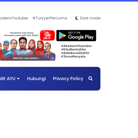
ademiYoutuber
#TuisyenPercuma
Dark mode
dit AYU
Hubungi
Privacy Policy