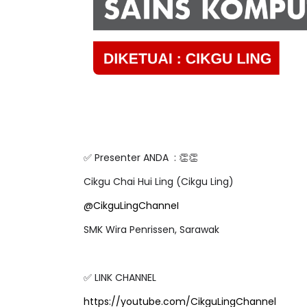
ICARA KORPORAT 3 : PROGRAM
KEYNOTE SPEAKER 
AKANAN SELAMAT DAN
TRANSFORMING 
ERKUALITI (AMALAN PER...
EDUCATION IN IN
THROUG...
Unknown
9 hari yang lalu
✅ Presenter ANDA : 👏👏
Unknown
9 hari ya
Cikgu Chai Hui Ling (Cikgu Ling)
@CikguLingChanneI
SMK Wira Penrissen, Sarawak
✅ LINK CHANNEL
https://youtube.com/CikguLingChannel