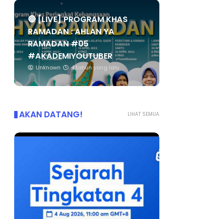
🔴 [LIVE] PROGRAM KHAS
RAMADAN : AHLAN YA
RAMADAN #05
#AKADEMIYOUTUBER
Unknown
4 tahun yang lalu
AKAN DATANG!
LIHAT SEMUA