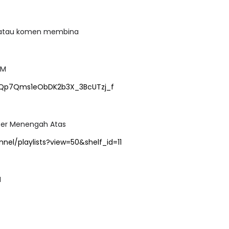
 atau komen membina
PM
dSFQp7Qms1eObDK2b3X_3BcUTzj_f
uter Menengah Atas
el/playlists?view=50&shelf_id=11
M