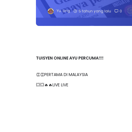
Yu. Ling
5 tahun yang lalu
0
TUISYEN ONLINE AYU PERCUMA‼️‼️
👏👏PERTAMA DI MALAYSIA
💥💥🔥🔥LIVE LIVE