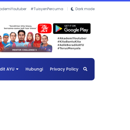
ademiYoutuber
#TuisyenPercuma
Dark mode
dit AYU
Hubungi
Privacy Policy