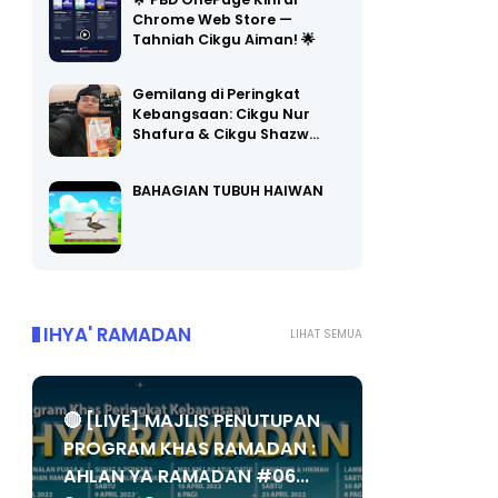
🌟 PBD OnePage Kini di
Chrome Web Store —
Tahniah Cikgu Aiman! 🌟
Gemilang di Peringkat
Kebangsaan: Cikgu Nur
Shafura & Cikgu Shazw…
BAHAGIAN TUBUH HAIWAN
IHYA' RAMADAN
LIHAT SEMUA
🔴 [LIVE] MAJLIS PENUTUPAN
PROGRAM KHAS RAMADAN :
AHLAN YA RAMADAN #06...