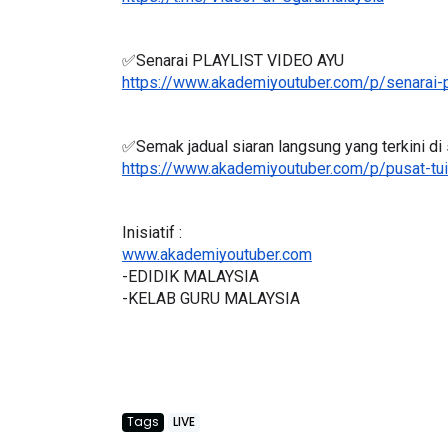
https://t.me/VideoPdPCgurumalaysia
✅Senarai PLAYLIST VIDEO AYU
https://www.akademiyoutuber.com/p/senarai-p
LIVE
AJLIS ANUGERAH FFK
FESTIVAL LENSA PENDIDIKAN -
🔴 [LIVE] MATEM
✅Semak jadual siaran langsung yang terkini di s
LeP) 2026
TAHUN 6 OLEH CI
https://www.akademiyoutuber.com/p/pusat-tui
#ALLINONE #141 #
Unknown
3 hari yang lalu
Yu. Chekgu LK
5 ha
Inisiatif :
www.akademiyoutuber.com
-EDIDIK MALAYSIA
-KELAB GURU MALAYSIA
Tags
LIVE