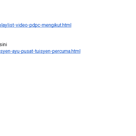
laylist-video-pdpc-mengikut.html
Sejarah Tingkatan 4
ATIK SR, WANG
Unknown
5 hari yang lalu
ini 
KGU ANITA
syen-ayu-pusat-tuisyen-percuma.html
...
ri yang lalu