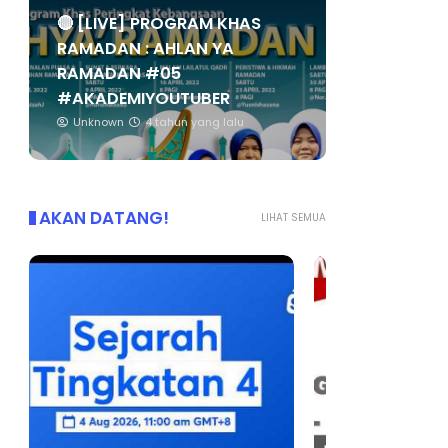
🔴 [LIVE] PROGRAM KHAS
RAMADAN : AHLAN YA
RAMADAN #05
#AKADEMIYOUTUBER
Unknown
4 tahun yang lalu
AKAN DATANG!
LIHAT SEMUA