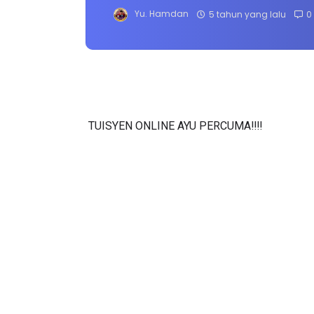
Yu. Hamdan
5 tahun yang lalu
0
TUISYEN ONLINE AYU PERCUMA‼️‼️