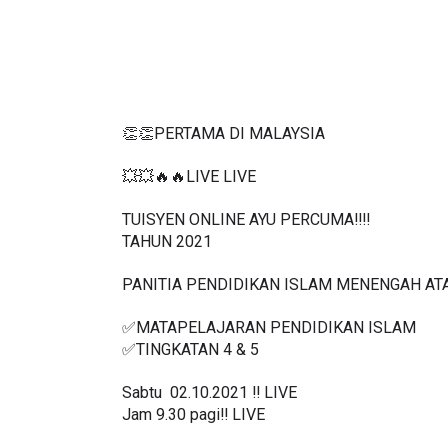
👏👏PERTAMA DI MALAYSIA
💥💥🔥🔥LIVE LIVE 
TUISYEN ONLINE AYU PERCUMA‼️‼️
TAHUN 2021
PANITIA PENDIDIKAN ISLAM MENENGAH AT
✅MATAPELAJARAN PENDIDIKAN ISLAM 
✅TINGKATAN 4 & 5
Sabtu  02.10.2021 ‼️ LIVE
Jam 9.30 pagi‼️ LIVE