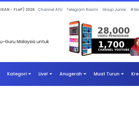
 OLEH CIKGU ANITA #ALLINONE #141 #...
Channel AYU
Telegram Rasmi
Group Junior
#Ak
uru-Guru Malaysia untuk
Kategori
Live!
Anugerah
Muat Turun
Kre