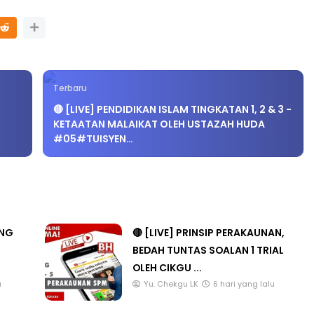
Terbaru
🔴 [LIVE] PENDIDIKAN ISLAM TINGKATAN 1, 2 & 3 -
KETAATAN MALAIKAT OLEH USTAZAH HUDA
#05#TUISYEN…
ANG
🔴 [LIVE] PRINSIP PERAKAUNAN,
BEDAH TUNTAS SOALAN 1 TRIAL
OLEH CIKGU ...
u
Yu. Chekgu LK
6 hari yang lalu