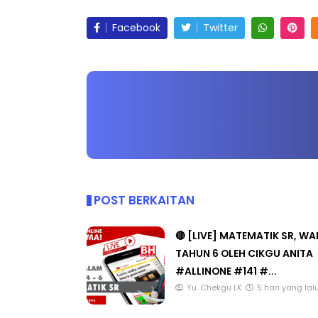
Facebook
Twitter
POST BERKAITAN
🔴 [LIVE] MATEMATIK SR, W
TAHUN 6 OLEH CIKGU ANITA
#ALLINONE #141 #...
Yu. Chekgu LK
5 hari yang lal