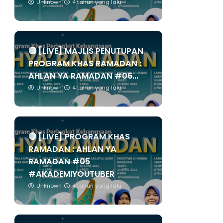
Unknown
4 tahun yang lalu
🔴 [LIVE] MAJLIS PENUTUPAN
PROGRAM KHAS RAMADAN :
AHLAN YA RAMADAN #06...
Unknown
4 tahun yang lalu
🔴 [LIVE] PROGRAM KHAS
RAMADAN : AHLAN YA
RAMADAN #05
#AKADEMIYOUTUBER
Unknown
4 tahun yang lalu