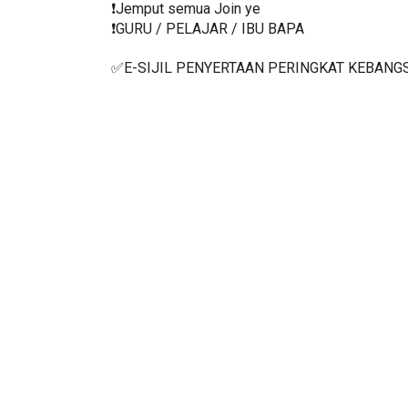
❗️Jemput semua Join ye
❗️GURU / PELAJAR / IBU BAPA
✅E-SIJIL PENYERTAAN PERINGKAT KEBANG