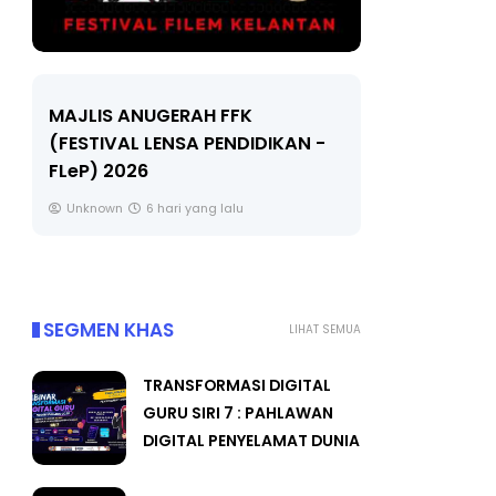
LIVE
MAJLIS ANUGERAH FFK
(FESTIVAL LENSA PENDIDIKAN -
🔴 [LIVE]
FLeP) 2026
TAHUN 6 O
#ALLINONE
Unknown
6 hari yang lalu
Yu. Chekgu 
SEGMEN KHAS
LIHAT SEMUA
TRANSFORMASI DIGITAL
GURU SIRI 7 : PAHLAWAN
DIGITAL PENYELAMAT DUNIA