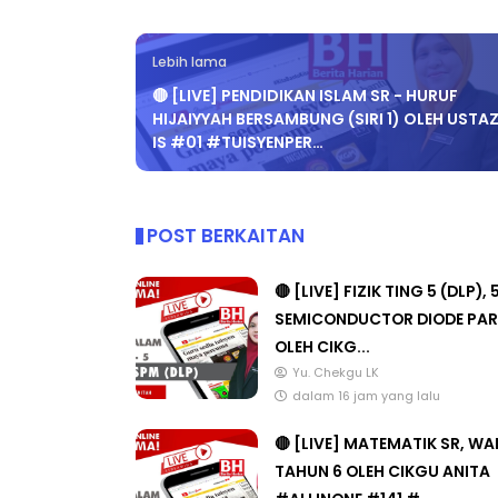
Lebih lama
🔴 [LIVE] PENDIDIKAN ISLAM SR - HURUF
HIJAIYYAH BERSAMBUNG (SIRI 1) OLEH USTA
IS #01 #TUISYENPER…
POST BERKAITAN
🔴 [LIVE] FIZIK TING 5 (DLP), 
SEMICONDUCTOR DIODE PAR
OLEH CIKG...
Yu. Chekgu LK
dalam 16 jam yang lalu
🔴 [LIVE] MATEMATIK SR, W
TAHUN 6 OLEH CIKGU ANITA