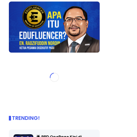
TRENDING!
🌟 PBD OnePage Kini di