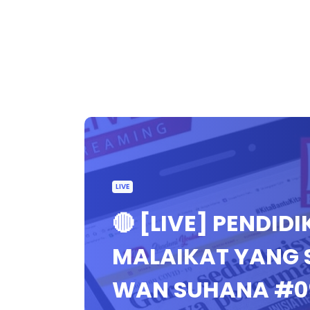
LIVE
🔴 [LIVE] PENDID
MALAIKAT YANG 
WAN SUHANA #0