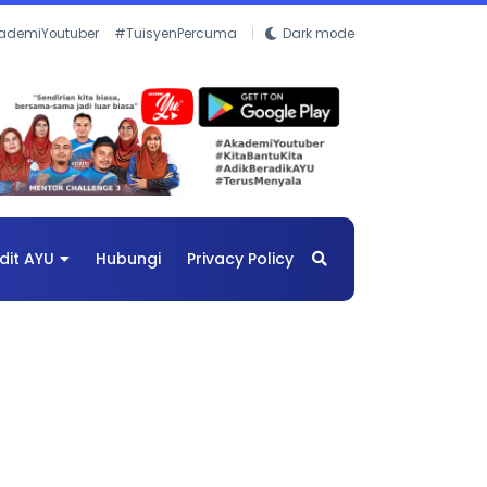
ademiYoutuber
#TuisyenPercuma
Dark mode
dit AYU
Hubungi
Privacy Policy