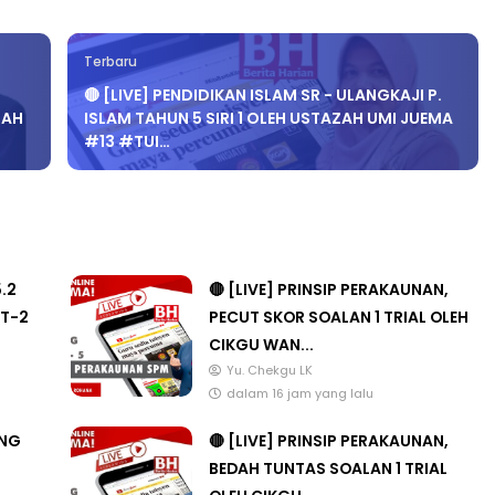
Terbaru
🔴 [LIVE] PENDIDIKAN ISLAM SR - ULANGKAJI P.
ZAH
ISLAM TAHUN 5 SIRI 1 OLEH USTAZAH UMI JUEMA
#13 #TUI…
5.2
🔴 [LIVE] PRINSIP PERAKAUNAN,
T-2
PECUT SKOR SOALAN 1 TRIAL OLEH
CIKGU WAN...
Yu. Chekgu LK
dalam 16 jam yang lalu
ANG
🔴 [LIVE] PRINSIP PERAKAUNAN,
BEDAH TUNTAS SOALAN 1 TRIAL