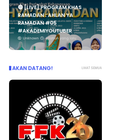
🔴 [LIVE] PROGRAM KHAS
RAMADAN : AHLAN YA
RAMADAN #05
#AKADEMIYOUTUBER
Unknown
4 tahun yang lalu
AKAN DATANG!
LIHAT SEMUA