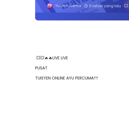
Yu Umi Juema
5 tahun yang lalu
💥💥🔥🔥LIVE LIVE
PUSAT
TUISYEN ONLINE AYU PERCUMA‼️‼️