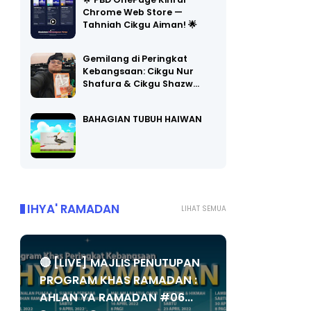
Chrome Web Store —
Tahniah Cikgu Aiman! 🌟
Gemilang di Peringkat
Kebangsaan: Cikgu Nur
Shafura & Cikgu Shazw…
BAHAGIAN TUBUH HAIWAN
IHYA' RAMADAN
LIHAT SEMUA
🔴 [LIVE] MAJLIS PENUTUPAN
PROGRAM KHAS RAMADAN :
AHLAN YA RAMADAN #06...