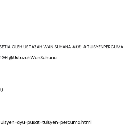
ANG SETIA OLEH USTAZAH WAN SUHANA #09 #TUISYENPERCUMA
 TGH
@UstazahWanSuhana
MU
tuisyen-ayu-pusat-tuisyen-percuma.html