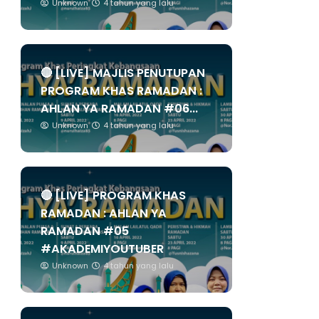
Unknown
4 tahun yang lalu
🔴 [LIVE] MAJLIS PENUTUPAN
PROGRAM KHAS RAMADAN :
AHLAN YA RAMADAN #06...
Unknown
4 tahun yang lalu
🔴 [LIVE] PROGRAM KHAS
RAMADAN : AHLAN YA
RAMADAN #05
#AKADEMIYOUTUBER
Unknown
4 tahun yang lalu