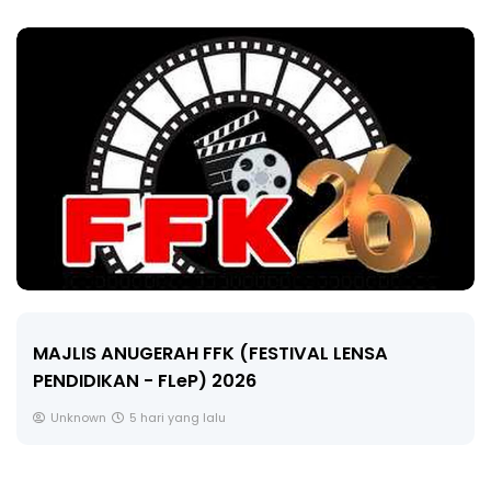
LIVE
🔴 [LIVE] MATEMATIK SR, WANG TAHUN 6 OLEH
CIKGU ANITA #ALLINONE #141 #...
Yu. Chekgu LK
7 hari yang lalu