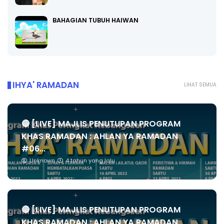
BAHAGIAN TUBUH HAIWAN
IHYA' RAMADAN
LIHAT SEMUA
🔴 [LIVE] MAJLIS PENUTUPAN PROGRAM
KHAS RAMADAN : AHLAN YA RAMADAN
#06...
Unknown
4 tahun yang lalu
🔴 [LIVE] MAJLIS PENUTUPAN PROGRAM
KHAS RAMADAN : AHLAN YA RAMADAN