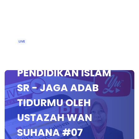
LIVE
🔴 [LIVE]
PENDIDIKAN ISLAM
SR - JAGA ADAB
TIDURMU OLEH
USTAZAH WAN
SUHANA #07