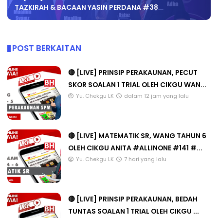
TAZKIRAH & BACAAN YASIN PERDANA #38
POST BERKAITAN
🔴 [LIVE] PRINSIP PERAKAUNAN, PECUT
SKOR SOALAN 1 TRIAL OLEH CIKGU WAN...
Yu. Chekgu LK
dalam 12 jam yang lalu
🔴 [LIVE] MATEMATIK SR, WANG TAHUN 6
OLEH CIKGU ANITA #ALLINONE #141 #...
Yu. Chekgu LK
7 hari yang lalu
🔴 [LIVE] PRINSIP PERAKAUNAN, BEDAH
TUNTAS SOALAN 1 TRIAL OLEH CIKGU ...