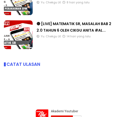
Yu. Chekgu LK
8 hari yang lalu
🔴 [LIVE] MATEMATIK SR, MASALAH BAB 2
2.0 TAHUN 6 OLEH CIKGU ANITA #AL...
Yu. Chekgu LK
14 hari yang lalu
CATAT ULASAN