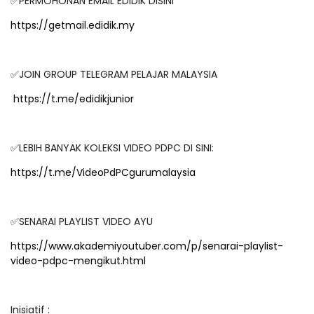
✅PERMOHONAN EMAIL EDIDIK DISINI
https://getmail.edidik.my
✅JOIN GROUP TELEGRAM PELAJAR MALAYSIA
https://t.me/edidikjunior
✅LEBIH BANYAK KOLEKSI VIDEO PDPC DI SINI:
https://t.me/VideoPdPCgurumalaysia
✅SENARAI PLAYLIST VIDEO AYU
https://www.akademiyoutuber.com/p/senarai-playlist-
video-pdpc-mengikut.html
Inisiatif :