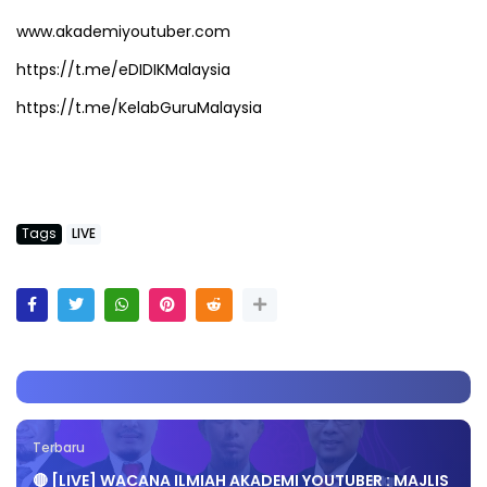
www.akademiyoutuber.com
https://t.me/eDIDIKMalaysia
https://t.me/KelabGuruMalaysia
Tags
LIVE
Terbaru
🔴 [LIVE] WACANA ILMIAH AKADEMI YOUTUBER : MAJLIS