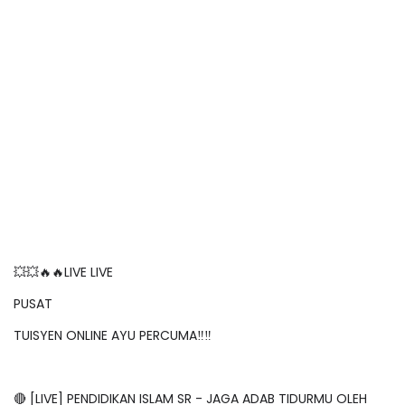
💥💥🔥🔥LIVE LIVE
PUSAT
TUISYEN ONLINE AYU PERCUMA‼️‼️
🔴 [LIVE] PENDIDIKAN ISLAM SR - JAGA ADAB TIDURMU OLEH