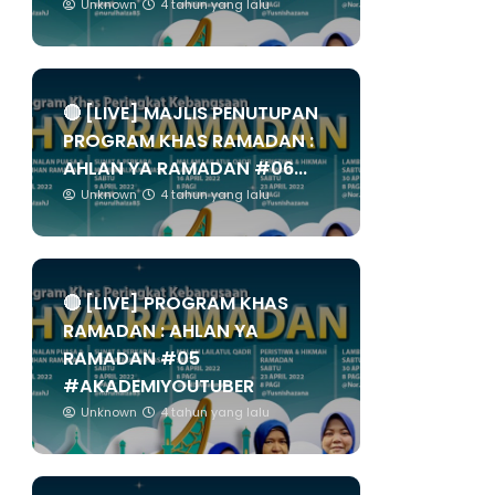
Unknown
4 tahun yang lalu
🔴 [LIVE] MAJLIS PENUTUPAN
PROGRAM KHAS RAMADAN :
AHLAN YA RAMADAN #06...
Unknown
4 tahun yang lalu
🔴 [LIVE] PROGRAM KHAS
RAMADAN : AHLAN YA
RAMADAN #05
#AKADEMIYOUTUBER
Unknown
4 tahun yang lalu