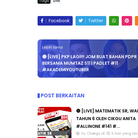
Tags
LIVE
Facebook
Twitter
BICARA KORPORAT 3 : PROGRAM
KEYNOTE SPEAK
MAKANAN SELAMAT DAN
TRANSFORMIN
BERKUALITI (AMALAN PER...
EDUCATION IN
Lebih lama
THROUG...
🔴 [LIVE] PKP LAGI!!! JOM BUAT BAHAN PDPR
Unknown
8 hari yang lalu
BERSAMA MUMTAZ S11 | PADLET #11
Unknown
8 har
#AKADEMIYOUTUBER
POST BERKAITAN
🔴 [LIVE] MATEMATIK SR, W
TAHUN 6 OLEH CIKGU ANITA
#ALLINONE #141 #...