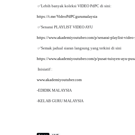
✅
http://bit.ly/akaunedidikv2
✅
Lebih banyak koleksi VIDEO PdPC di sini:
https://t.me/VideoPdPCgurumalaysia
✅
Senarai PLAYLIST VIDEO AYU
https://www.akademiyoutuber.com/p/senarai-playlist-video
✅
Semak jadual siaran langsung yang terkini di sini
https://www.akademiyoutuber.com/p/pusat-tuisyen-ayu-pus
Inisiatif :
www.akademiyoutuber.com
-EDIDIK MALAYSIA
-KELAB GURU MALAYSIA