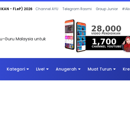
 OLEH CIKGU ANITA #ALLINONE #141 #...
Channel AYU
Telegram Rasmi
Group Junior
#Ak
uru-Guru Malaysia untuk
Kategori
Live!
Anugerah
Muat Turun
Kre