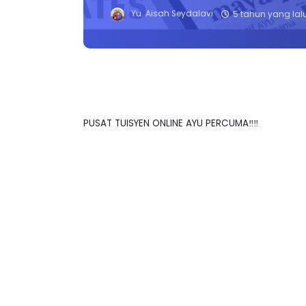
Yu. Aisah Seydalavi
5 tahun yang lal
PUSAT TUISYEN ONLINE AYU PERCUMA‼️‼️