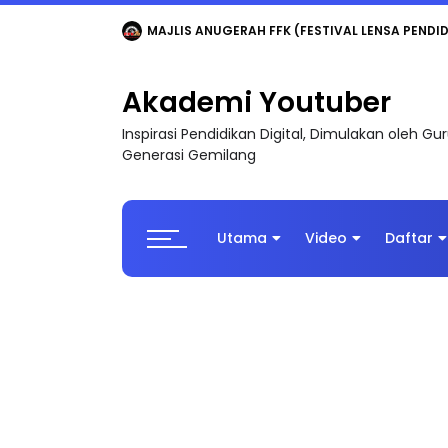
LIVE
🔴 [LIVE] MATEMATIK SR, WANG TAHUN 6
Akademi Youtuber
Inspirasi Pendidikan Digital, Dimulakan oleh G
Generasi Gemilang
Utama
Video
Daftar