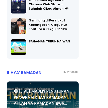
🌟 PBD OnePage Kini di
Chrome Web Store —
Tahniah Cikgu Aiman! 🌟
Gemilang di Peringkat
Kebangsaan: Cikgu Nur
Shafura & Cikgu Shazw…
BAHAGIAN TUBUH HAIWAN
IHYA' RAMADAN
LIHAT SEMUA
🔴 [LIVE] MAJLIS PENUTUPAN
PROGRAM KHAS RAMADAN :
AHLAN YA RAMADAN #06...