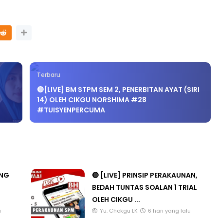
ER 3 :
Sejarah Tingkatan 4
G PRIMARY
Unknown
5 hari yang lalu
 INDONESIA
Terbaru
🔴[LIVE] BM STPM SEM 2, PENERBITAN AYAT (SIRI
14) OLEH CIKGU NORSHIMA #28
i yang lalu
#TUISYENPERCUMA
ANG
🔴 [LIVE] PRINSIP PERAKAUNAN,
BEDAH TUNTAS SOALAN 1 TRIAL
OLEH CIKGU ...