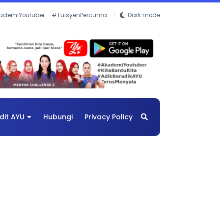
ademiYoutuber
#TuisyenPercuma
Dark mode
dit AYU
Hubungi
Privacy Policy