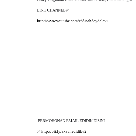
Kolej Tingkatan Enam Sultan Abdul Aziz, Kuala Selangor
LINK CHANNEL
✅
http://www.youtube.com/c/AisahSeydalavi
PERMOHONAN EMAIL EDIDIK DISINI