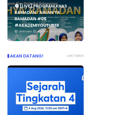
🔴 [LIVE] PROGRAM KHAS
RAMADAN : AHLAN YA
RAMADAN #05
#AKADEMIYOUTUBER
Unknown
4 tahun yang lalu
AKAN DATANG!
LIHAT SEMUA