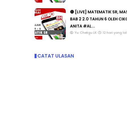
Yu. Chekgu LK
5 hari yang lal
🔴 [LIVE] MATEMATIK SR, M
BAB 2 2.0 TAHUN 6 OLEH CI
ANITA #AL...
Yu. Chekgu LK
12 hari yang la
CATAT ULASAN