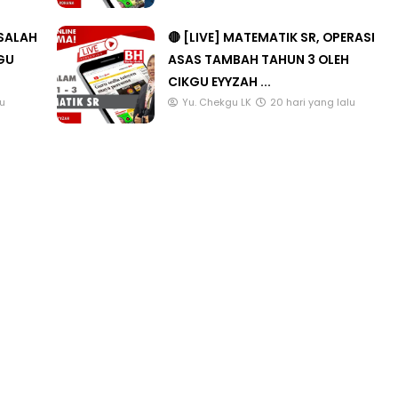
u
Yu. Chekgu LK
6 hari yang lalu
ASALAH
🔴 [LIVE] MATEMATIK SR, OPERASI
KGU
ASAS TAMBAH TAHUN 3 OLEH
CIKGU EYYZAH ...
lu
Yu. Chekgu LK
20 hari yang lalu