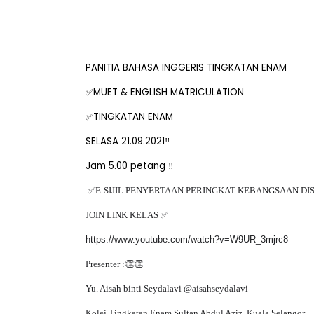
PANITIA BAHASA INGGERIS TINGKATAN ENAM
MUET & ENGLISH MATRICULATION
✅
TINGKATAN ENAM
✅
SELASA 21.09.2021‼️
Jam 5.00 petang ‼️
✅
E-SIJIL PENYERTAAN PERINGKAT KEBANGSAAN DI
JOIN LINK KELAS
✅
https://www.youtube.com/watch?v=W9UR_3mjrc8
Presenter :
👏👏
Yu. Aisah binti Seydalavi @aisahseydalavi