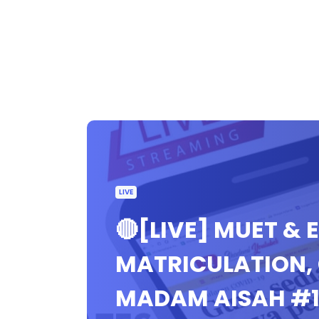
LIVE
🔴[LIVE] MUET & 
MATRICULATION, 
MADAM AISAH #