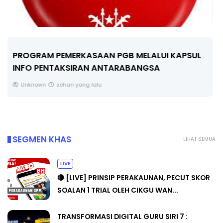
LIVE
🔴 [LIVE] FIZIK TING 5 (DLP), 5.2
SEMICONDUCTOR DIODE PART-2 OLEH CIKG...
Yu. Chekgu LK
3 hari yang lalu
SEGMEN KHAS
LIHAT SEMUA
LIVE
🔴 [LIVE] PRINSIP PERAKAUNAN, PECUT SKOR
SOALAN 1 TRIAL OLEH CIKGU WAN...
TRANSFORMASI DIGITAL GURU SIRI 7 :