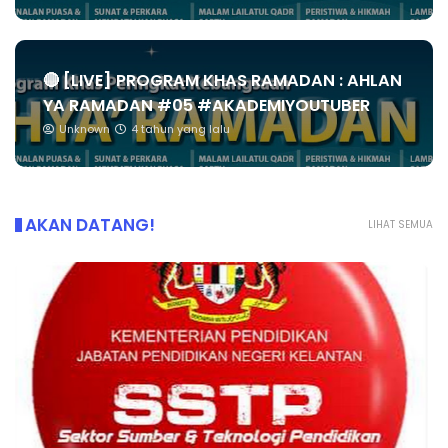
🔴 [LIVE] PROGRAM KHAS RAMADAN : AHLAN
YA RAMADAN #05 #AKADEMIYOUTUBER
Unknown
4 tahun yang lalu
AKAN DATANG!
LIHAT SEMUA