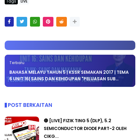
Tags
LIVE
Terbaru
BAHASA MELAYU TAHUN 5 | KSSR SEMAKAN 2017 | TEMA
6 UNIT 16| SAINS DAN KEHIDUPAN "PELUASAN SUB…
POST BERKAITAN
🔴 [LIVE] FIZIK TING 5 (DLP), 5.2
SEMICONDUCTOR DIODE PART-2 OLEH
CIKG...