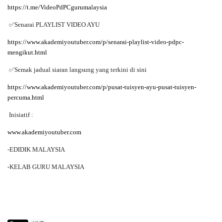
https://t.me/VideoPdPCgurumalaysia
✅
Senarai PLAYLIST VIDEO AYU
https://www.akademiyoutuber.com/p/senarai-playlist-video-pdpc-
mengikut.html
✅
Semak jadual siaran langsung yang terkini di sini
https://www.akademiyoutuber.com/p/pusat-tuisyen-ayu-pusat-tuisyen-
percuma.html
Inisiatif :
www.akademiyoutuber.com
-EDIDIK MALAYSIA
-KELAB GURU MALAYSIA