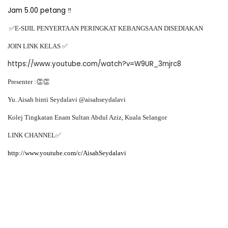
Jam 5.00 petang ‼️
✅
E-SIJIL PENYERTAAN PERINGKAT KEBANGSAAN DISEDIAKAN
✅
JOIN LINK KELAS
https://www.youtube.com/watch?v=W9UR_3mjrc8
👏👏
Presenter :
Yu. Aisah binti Seydalavi @aisahseydalavi
Kolej Tingkatan Enam Sultan Abdul Aziz, Kuala Selangor
✅
LINK CHANNEL
http://www.youtube.com/c/AisahSeydalavi