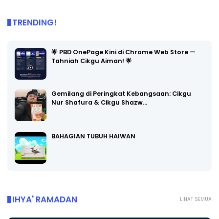
TRENDING!
🌟 PBD OnePage Kini di Chrome Web Store —
Tahniah Cikgu Aiman! 🌟
Gemilang di Peringkat Kebangsaan: Cikgu
Nur Shafura & Cikgu Shazw…
BAHAGIAN TUBUH HAIWAN
IHYA' RAMADAN
LIHAT SEMUA