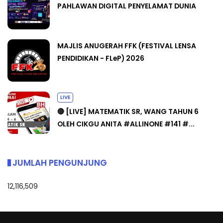
PAHLAWAN DIGITAL PENYELAMAT DUNIA
MAJLIS ANUGERAH FFK (FESTIVAL LENSA
PENDIDIKAN - FLeP) 2026
LIVE
🔴 [LIVE] MATEMATIK SR, WANG TAHUN 6
OLEH CIKGU ANITA #ALLINONE #141 #...
JUMLAH PENGUNJUNG
12,116,509