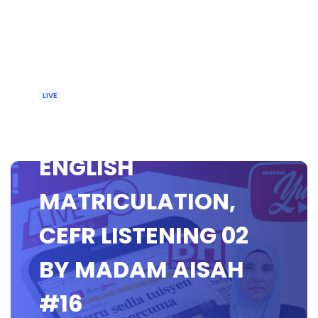
LIVE
🔴[LIVE] MUET &
ENGLISH
MATRICULATION,
CEFR LISTENING 02
BY MADAM AISAH
#16