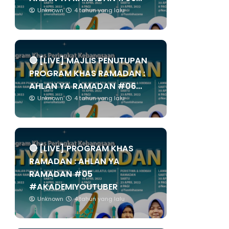
Unknown
4 tahun yang lalu
🔴 [LIVE] MAJLIS PENUTUPAN
PROGRAM KHAS RAMADAN :
AHLAN YA RAMADAN #06...
Unknown
4 tahun yang lalu
🔴 [LIVE] PROGRAM KHAS
RAMADAN : AHLAN YA
RAMADAN #05
#AKADEMIYOUTUBER
Unknown
4 tahun yang lalu