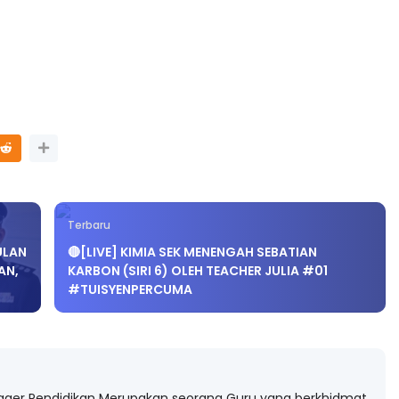
Terbaru
ULAN
🔴[LIVE] KIMIA SEK MENENGAH SEBATIAN
AN,
KARBON (SIRI 6) OLEH TEACHER JULIA #01
#TUISYENPERCUMA
gger Pendidikan Merupakan seorang Guru yang berkhidmat