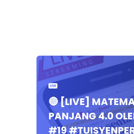
LIVE
🔴 [LIVE] MATEM
PANJANG 4.0 OL
#19 #TUISYENP