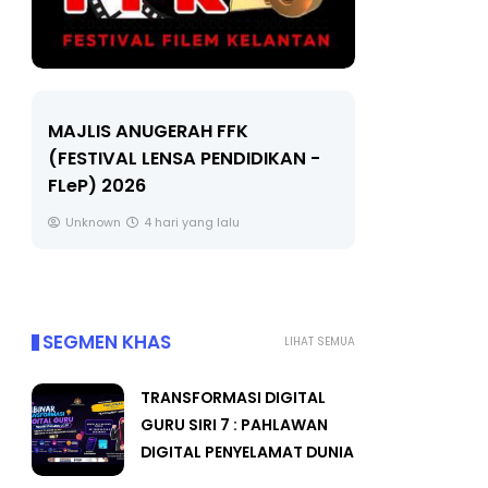
LIVE
MAJLIS ANUGERAH FFK
(FESTIVAL LENSA PENDIDIKAN -
🔴 [LIVE]
FLeP) 2026
TAHUN 6 O
#ALLINONE
Unknown
4 hari yang lalu
Yu. Chekgu 
SEGMEN KHAS
LIHAT SEMUA
TRANSFORMASI DIGITAL
GURU SIRI 7 : PAHLAWAN
DIGITAL PENYELAMAT DUNIA