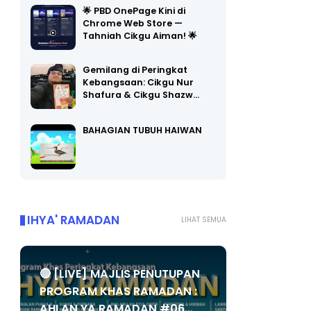
Chrome Web Store —
Tahniah Cikgu Aiman! 🌟
Gemilang di Peringkat
Kebangsaan: Cikgu Nur
Shafura & Cikgu Shazw…
BAHAGIAN TUBUH HAIWAN
IHYA' RAMADAN
LIHAT SEMUA
🔴 [LIVE] MAJLIS PENUTUPAN
PROGRAM KHAS RAMADAN :
AHLAN YA RAMADAN #06...