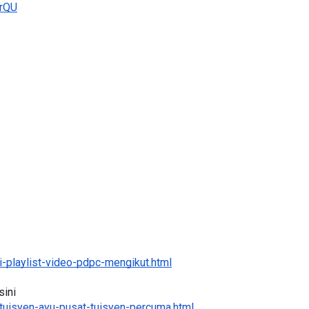
-playlist-video-pdpc-mengikut.html
ini 
tuisyen-ayu-pusat-tuisyen-percuma.html