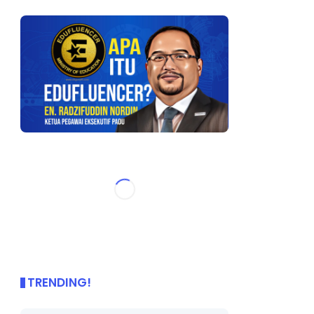
TRENDING!
🌟 PBD OnePage Kini di