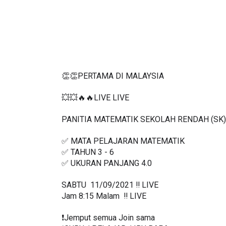
👏👏PERTAMA DI MALAYSIA
💥💥🔥🔥LIVE LIVE 
PANITIA MATEMATIK SEKOLAH RENDAH (SK)
✅ MATA PELAJARAN MATEMATIK
✅ TAHUN 3 - 6
✅ UKURAN PANJANG 4.0
SABTU  11/09/2021 ‼️ LIVE
Jam 8:15 Malam  ‼️ LIVE
❗️Jemput semua Join sama
❗️GURU / PELAJAR / IBU BAPA