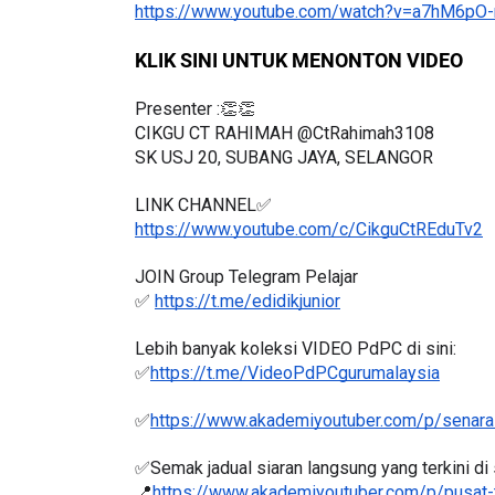
KLIK SINI UNTUK MENONTON VIDEO
Presenter :👏👏
CIKGU CT RAHIMAH @CtRahimah3108
SK USJ 20, SUBANG JAYA, SELANGOR
LINK CHANNEL✅
https://www.youtube.com/c/CikguCtREduTv2
JOIN Group Telegram Pelajar
✅ 
https://t.me/edidikjunior
Lebih banyak koleksi VIDEO PdPC di sini:
✅
https://t.me/VideoPdPCgurumalaysia
✅
https://www.akademiyoutuber.com/p/senarai
✅Semak jadual siaran langsung yang terkini di s
📍
https://www.akademiyoutuber.com/p/pusat-