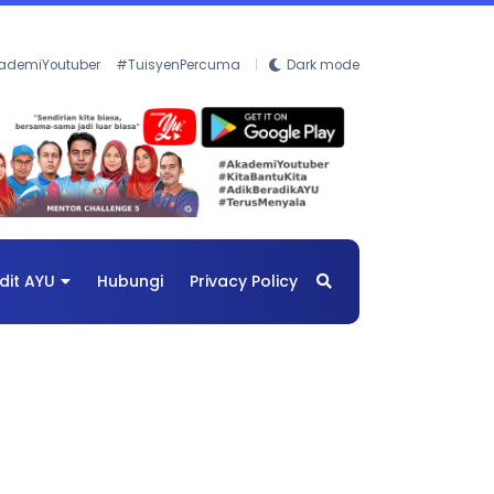
ademiYoutuber
#TuisyenPercuma
Dark mode
dit AYU
Hubungi
Privacy Policy