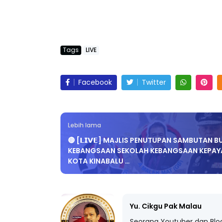
Tags
LIVE
Facebook
Twitter
Lebih lama
🔴 [𝗟𝗜𝗩𝗘] MAJLIS PENUTUPAN SAMBUTAN B
KEBANGSAAN SEKOLAH KEBANGSAAN KEPAY
KOTA KINABALU …
Yu. Cikgu Pak Malau
Seorang Youtuber dan Blo