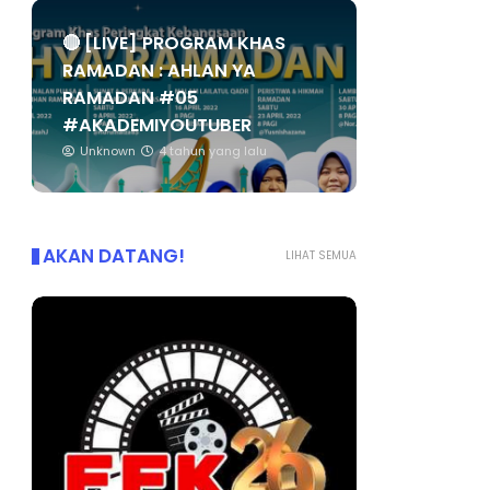
🔴 [LIVE] PROGRAM KHAS
RAMADAN : AHLAN YA
RAMADAN #05
#AKADEMIYOUTUBER
Unknown
4 tahun yang lalu
AKAN DATANG!
LIHAT SEMUA