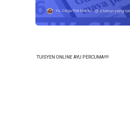
Yu. Cikgu Pak Malau
5 tahun yang lal
TUISYEN ONLINE AYU PERCUMA‼️‼️