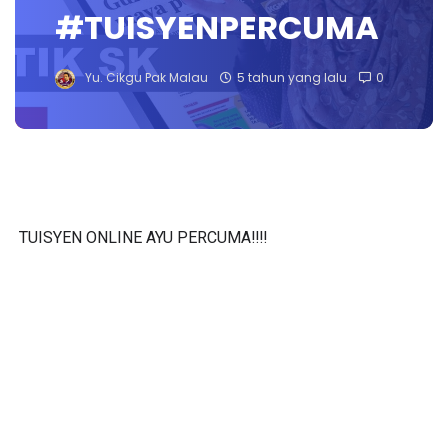
#TUISYENPERCUMA
Yu. Cikgu Pak Malau
5 tahun yang lalu
0
TUISYEN ONLINE AYU PERCUMA‼️‼️