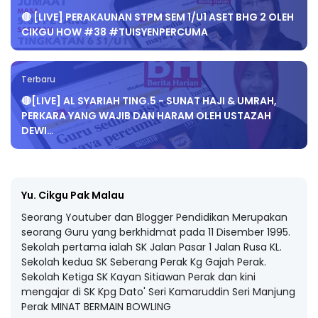
🔴 [LIVE] PERAKAUNAN STPM SEM 1/U1 ASET BHG 2 OLEH
CIKGU HOW #38 #TUISYENPERCUMA
Terbaru
🔴[LIVE] AL SYARIAH TING.5 - SUNAT HAJI & UMRAH,
PERKARA YANG WAJIB DAN HARAM OLEH USTAZAH
DEWI…
Yu. Cikgu Pak Malau
Seorang Youtuber dan Blogger Pendidikan Merupakan
seorang Guru yang berkhidmat pada 11 Disember 1995.
Sekolah pertama ialah SK Jalan Pasar 1 Jalan Rusa KL.
Sekolah kedua SK Seberang Perak Kg Gajah Perak.
Sekolah Ketiga SK Kayan Sitiawan Perak dan kini
mengajar di SK Kpg Dato' Seri Kamaruddin Seri Manjung
Perak MINAT BERMAIN BOWLING