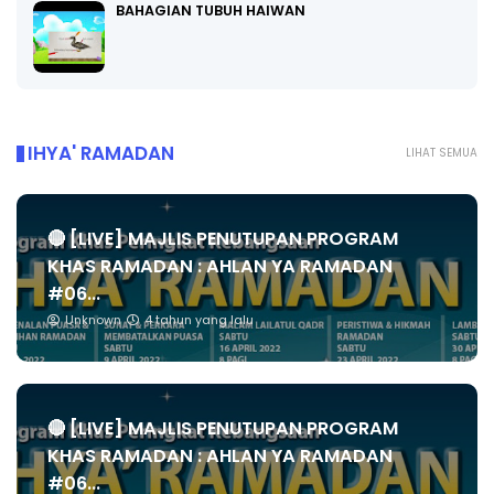
BAHAGIAN TUBUH HAIWAN
IHYA' RAMADAN
LIHAT SEMUA
🔴 [LIVE] MAJLIS PENUTUPAN PROGRAM
KHAS RAMADAN : AHLAN YA RAMADAN
#06...
Unknown
4 tahun yang lalu
🔴 [LIVE] MAJLIS PENUTUPAN PROGRAM
KHAS RAMADAN : AHLAN YA RAMADAN
#06...