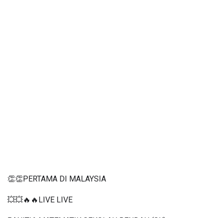
👏👏PERTAMA DI MALAYSIA
💥💥🔥🔥LIVE LIVE 