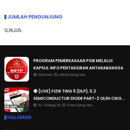
JUMLAH PENGUNJUNG
12,115,025
PROGRAM PEMERKASAAN PGB MELALUI
KAPSUL INFO PENTAKSIRAN ANTARABANGSA
Unknown
sehari yang lalu
🔴 [LIVE] FIZIK TING 5 (DLP), 5.2
SEMICONDUCTOR DIODE PART-2 OLEH CIKG...
Yu. Chekgu LK
2 hari yang lalu
HALAMAN