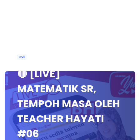
LIVE
🔴 [LIVE]
MATEMATIK SR,
TEMPOH MASA OLEH
TEACHER HAYATI
#06