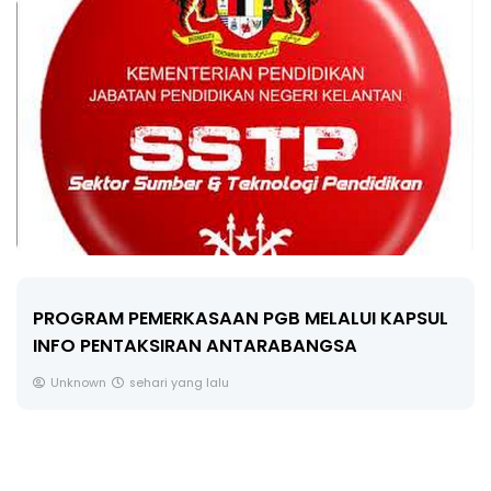
LIVE
🔴 [LIVE] FIZIK TING 5 (DLP), 5.2
SEMICONDUCTOR DIODE PART-2 OLEH CIKG...
Yu. Chekgu LK
2 hari yang lalu