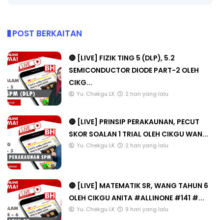
POST BERKAITAN
🔴 [LIVE] FIZIK TING 5 (DLP), 5.2
SEMICONDUCTOR DIODE PART-2 OLEH
CIKG...
Yu. Chekgu LK
2 hari yang lalu
🔴 [LIVE] PRINSIP PERAKAUNAN, PECUT
SKOR SOALAN 1 TRIAL OLEH CIKGU WAN...
Yu. Chekgu LK
2 hari yang lalu
🔴 [LIVE] MATEMATIK SR, WANG TAHUN 6
OLEH CIKGU ANITA #ALLINONE #141 #...
Yu. Chekgu LK
9 hari yang lalu