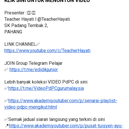
KLIK SINI UNTUK MENONTON VIDEO
Presenter :👏👏
Teacher Hayati l @TeacherHayati
SK Padang Tembak 2,
PAHANG
LINK CHANNEL✅
https://www.youtube.com/c/TeacherHayati
JOIN Group Telegram Pelajar
✅ 
https://t.me/edidikjunior
Lebih banyak koleksi VIDEO PdPC di sini:
✅
https://t.me/VideoPdPCgurumalaysia
✅
https://www.akademiyoutuber.com/p/senarai-playlist-
video-pdpc-mengikut.html
✅Semak jadual siaran langsung yang terkini di sini 
📍
https://www.akademiyoutuber.com/p/pusat-tuisyen-ayu-