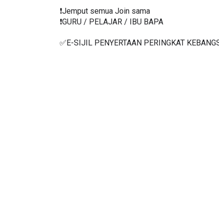
❗️Jemput semua Join sama
❗️GURU / PELAJAR / IBU BAPA
✅E-SIJIL PENYERTAAN PERINGKAT KEBANG