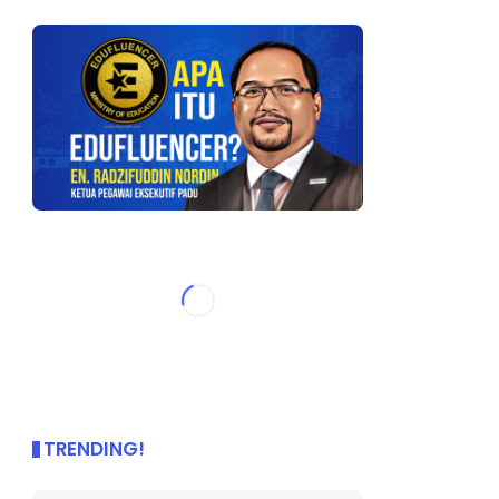
TRENDING!
🌟 PBD OnePage Kini di