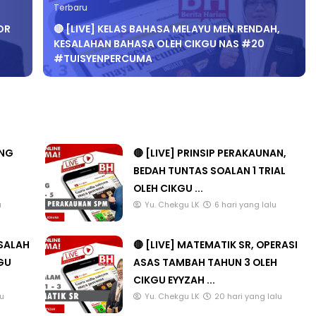
OR
🔴 [LIVE] KELAS BAHASA MELAYU MEN.RENDAH,
KESALAHAN BAHASA OLEH CIKGU NAS #20
#TUISYENPERCUMA
ANG
🔴 [LIVE] PRINSIP PERAKAUNAN,
BEDAH TUNTAS SOALAN 1 TRIAL
OLEH CIKGU ...
u
Yu. Chekgu LK
6 hari yang lalu
ASALAH
🔴 [LIVE] MATEMATIK SR, OPERASI
KGU
ASAS TAMBAH TAHUN 3 OLEH
CIKGU EYYZAH ...
lu
Yu. Chekgu LK
20 hari yang lalu