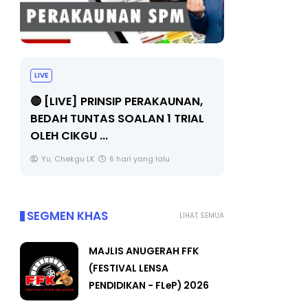
LIVE
BICARA PR
TIMBALAN
🔴 [LIVE] PRINSIP PERAKAUNAN,
PENDIDIKA
BEDAH TUNTAS SOALAN 1 TRIAL
OLEH CIKGU ...
Unknown
Yu. Chekgu LK
6 hari yang lalu
SEGMEN KHAS
LIHAT SEMUA
MAJLIS ANUGERAH FFK
(FESTIVAL LENSA
PENDIDIKAN - FLeP) 2026