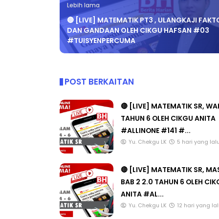
🔴 [LIVE] MATEMATIK PT3 , ULANGKAJI FAKT
DAN GANDAAN OLEH CIKGU HAFSAN #03
#TUISYENPERCUMA
POST BERKAITAN
🔴 [LIVE] MATEMATIK SR, W
TAHUN 6 OLEH CIKGU ANITA
#ALLINONE #141 #...
Yu. Chekgu LK
5 hari yang lal
🔴 [LIVE] MATEMATIK SR, M
BAB 2 2.0 TAHUN 6 OLEH CI
ANITA #AL...
Yu. Chekgu LK
12 hari yang la