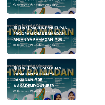
Unknown
4 tahun yang lalu
🔴 [LIVE] MAJLIS PENUTUPAN
PROGRAM KHAS RAMADAN :
AHLAN YA RAMADAN #06...
Unknown
4 tahun yang lalu
🔴 [LIVE] PROGRAM KHAS
RAMADAN : AHLAN YA
RAMADAN #05
#AKADEMIYOUTUBER
Unknown
4 tahun yang lalu