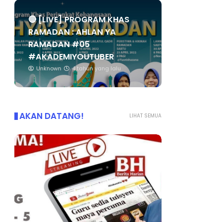
🔴 [LIVE] PROGRAM KHAS
RAMADAN : AHLAN YA
RAMADAN #05
#AKADEMIYOUTUBER
Unknown
4 tahun yang lalu
AKAN DATANG!
LIHAT SEMUA