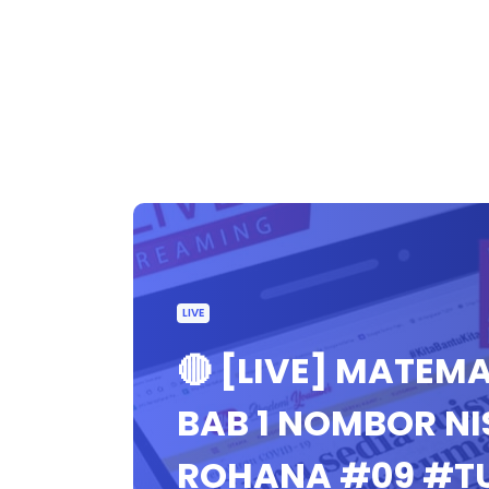
LIVE
🔴 [LIVE] MATEMA
BAB 1 NOMBOR NI
ROHANA #09 #T