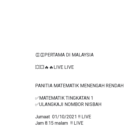
👏👏PERTAMA DI MALAYSIA
💥💥🔥🔥LIVE LIVE 
PANITIA MATEMATIK MENENGAH RENDAH 
✅MATEMATIK TINGKATAN 1
✅ULANGKAJI NOMBOR NISBAH
Jumaat  01/10/2021 ‼️ LIVE
Jam 8.15 malam  ‼️ LIVE