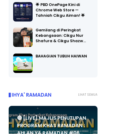
Chrome Web Store —
Tahniah Cikgu Aiman! 🌟
Gemilang di Peringkat
Kebangsaan: Cikgu Nur
Shafura & Cikgu Shazw…
BAHAGIAN TUBUH HAIWAN
IHYA' RAMADAN
LIHAT SEMUA
🔴 [LIVE] MAJLIS PENUTUPAN
PROGRAM KHAS RAMADAN :
AHLAN YA RAMADAN #06...