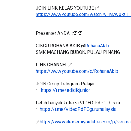
JOIN LINK KELAS YOUTUBE ✅
https://www.youtube.com/watch?v=MAV0-z1
Presenter ANDA  :👏👏
CIKGU ROHANA AKIB @
RohanaAkib
SMK MACHANG BUBOK, PULAU PINANG
LINK CHANNEL✅
https://www.youtube.com/c/RohanaAkib
JOIN Group Telegram Pelajar
✅ 
https://t.me/edidikjunior
Lebih banyak koleksi VIDEO PdPC di sini:
✅
https://t.me/VideoPdPCgurumalaysia
✅
https://www.akademiyoutuber.com/p/senarai
✅Semak jadual siaran langsung yang terkini di s