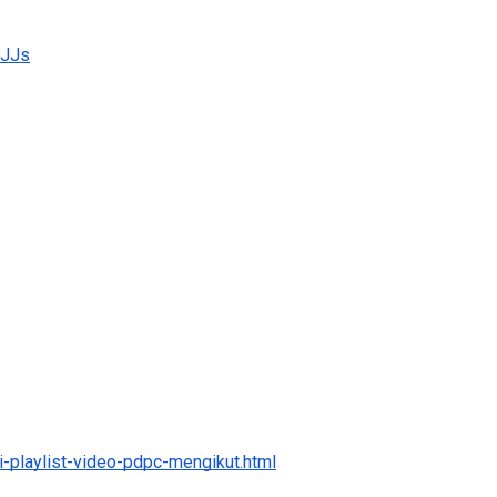
_JJs
-playlist-video-pdpc-mengikut.html
ini 