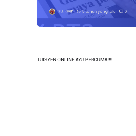
Yu. Reen
5 tahun yang lalu
0
TUISYEN ONLINE AYU PERCUMA‼️‼️