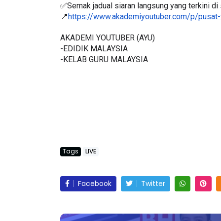
📍
https://www.akademiyoutuber.com/p/pusat-
AKADEMI YOUTUBER (AYU)
-EDIDIK MALAYSIA
LIVE
AJLIS ANUGERAH FFK
-KELAB GURU MALAYSIA
FESTIVAL LENSA PENDIDIKAN -
🔴 [LIVE] MATEM
LeP) 2026
TAHUN 6 OLEH CI
#ALLINONE #141 #
Unknown
3 hari yang lalu
Yu. Chekgu LK
5 ha
Tags
LIVE
Facebook
Twitter
Lebih lama