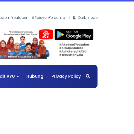
ademiYoutuber
#TuisyenPercuma
Dark mode
dit AYU
Hubungi
Privacy Policy