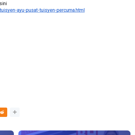
tuisyen-ayu-pusat-tuisyen-percuma.html
Sejarah Tingkatan 4
ATIK SR, WANG
Unknown
5 hari yang lalu
KGU ANITA
...
ri yang lalu
Terbaru