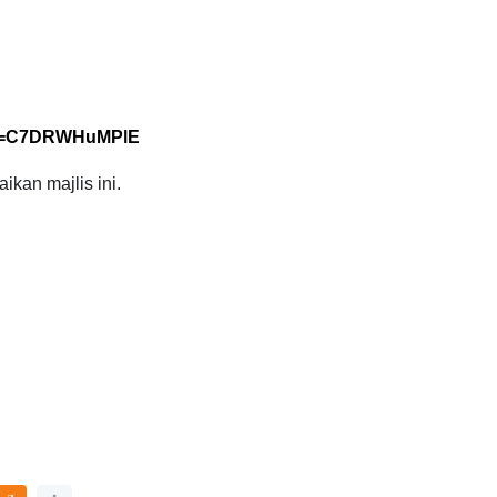
?v=C7DRWHuMPlE
kan majlis ini.