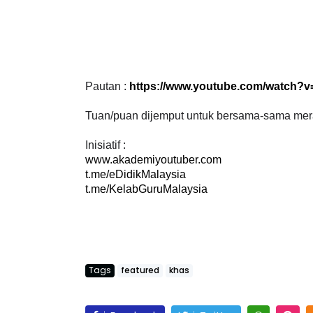
Pautan :
https://www.youtube.com/watch
Tuan/puan dijemput untuk bersama-sama merai
Inisiatif :
www.akademiyoutuber.com
t.me/eDidikMalaysia
t.me/KelabGuruMalaysia
Tags
featured
khas