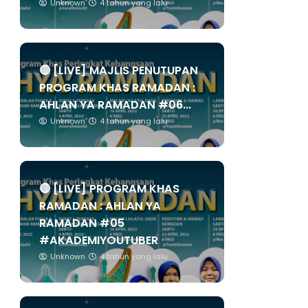
Unknown
4 tahun yang lalu
🔴 [LIVE] MAJLIS PENUTUPAN
PROGRAM KHAS RAMADAN :
AHLAN YA RAMADAN #06...
Unknown
4 tahun yang lalu
🔴 [LIVE] PROGRAM KHAS
RAMADAN : AHLAN YA
RAMADAN #05
#AKADEMIYOUTUBER
Unknown
4 tahun yang lalu