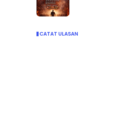
LIVE
Sejarah Tingkatan 4
CATAT ULASAN
🔴 [LIVE] P
Unknown
6 hari yang lalu
BEDAH TUNT
OLEH CIKGU .
Yu. Chekgu LK