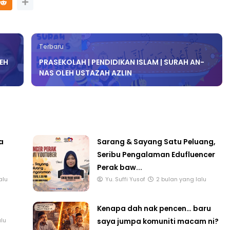
Terbaru
LEH
PRASEKOLAH | PENDIDIKAN ISLAM | SURAH AN-
NAS OLEH USTAZAH AZLIN
a
Sarang & Sayang Satu Peluang,
Seribu Pengalaman Edufluencer
Perak baw...
alu
Yu. Suffi Yusof
2 bulan yang lalu
Kenapa dah nak pencen… baru
alu