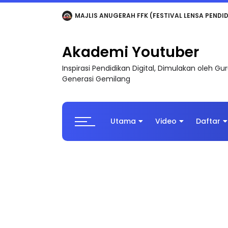
LIVE
🔴 [LIVE] MATEMATIK SR, WANG TAHUN 6
Akademi Youtuber
Inspirasi Pendidikan Digital, Dimulakan oleh G
Generasi Gemilang
Utama
Video
Daftar