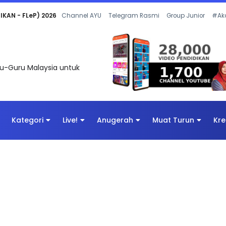
 OLEH CIKGU ANITA #ALLINONE #141 #...
Channel AYU
Telegram Rasmi
Group Junior
#Ak
uru-Guru Malaysia untuk
Kategori
Live!
Anugerah
Muat Turun
Kre