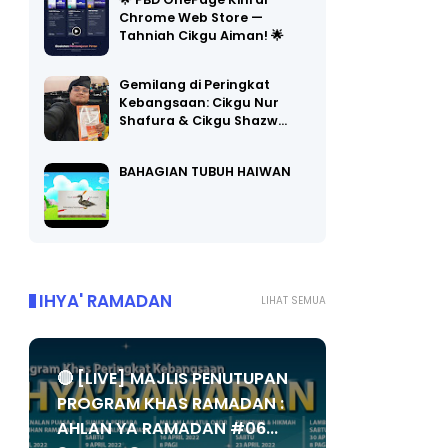
🌟 PBD OnePage Kini di
Chrome Web Store —
Tahniah Cikgu Aiman! 🌟
Gemilang di Peringkat
Kebangsaan: Cikgu Nur
Shafura & Cikgu Shazw…
BAHAGIAN TUBUH HAIWAN
IHYA' RAMADAN
LIHAT SEMUA
🔴 [LIVE] MAJLIS PENUTUPAN
PROGRAM KHAS RAMADAN :
AHLAN YA RAMADAN #06...