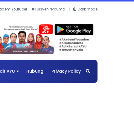
ademiYoutuber
#TuisyenPercuma
Dark mode
dit AYU
Hubungi
Privacy Policy