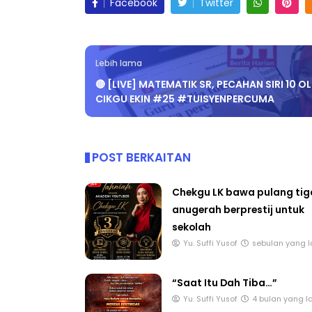
Facebook
Twitter
Lebih lama
🔴 [LIVE] MATEMATIK SR, PECAHAN SIRI 10 O
CIKGU EKIN #25 #TUISYENPERCUMA
POST BERKAITAN
Chekgu LK bawa pulang tig
anugerah berprestij untuk
sekolah
Yu. Suffi Yusof
sebulan yang l
“Saat Itu Dah Tiba…”
Yu. Suffi Yusof
4 bulan yang l