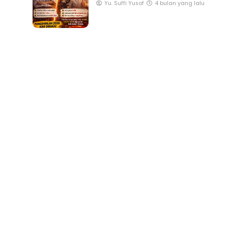
saya jumpa komuniti macam ni?
Yu. Suffi Yusof
4 bulan yang lalu
TRANSFORMASI DIGITAL GU
SIRI 7 : PAHLAWAN DIGITAL
RINSIP PERAKAUNAN,
PENYELAMAT DUNIA
AS SOALAN 1 TRIAL
..
Unknown
3 hari yang lalu
7 hari yang lalu