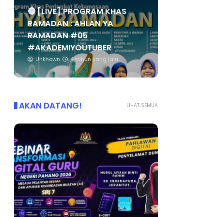
🔴 [LIVE] PROGRAM KHAS
RAMADAN : AHLAN YA
RAMADAN #05
#AKADEMIYOUTUBER
Unknown
4 tahun yang lalu
AKAN DATANG!
LIHAT SEMUA