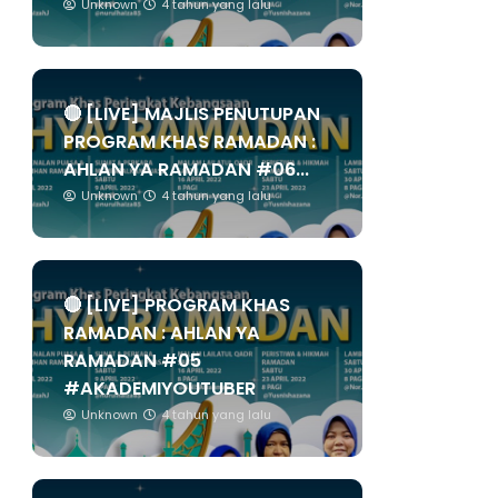
Unknown
4 tahun yang lalu
🔴 [LIVE] MAJLIS PENUTUPAN
PROGRAM KHAS RAMADAN :
AHLAN YA RAMADAN #06...
Unknown
4 tahun yang lalu
🔴 [LIVE] PROGRAM KHAS
RAMADAN : AHLAN YA
RAMADAN #05
#AKADEMIYOUTUBER
Unknown
4 tahun yang lalu