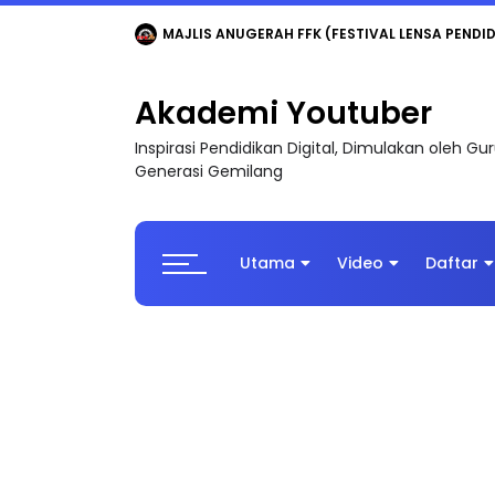
LIVE
🔴 [LIVE] MATEMATIK SR, WANG TAHUN 6
Akademi Youtuber
Inspirasi Pendidikan Digital, Dimulakan oleh G
Generasi Gemilang
Utama
Video
Daftar