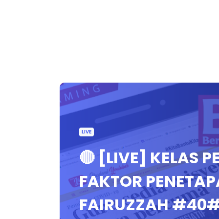
LIVE
🔴 [LIVE] KELAS 
FAKTOR PENETAP
FAIRUZZAH #40