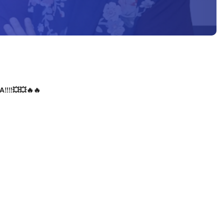
‼️‼️💥💥🔥🔥