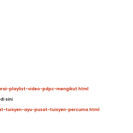
TRANSFORMASI DIGITAL G
SIRI 7 : PAHLAWAN DIGITAL
PRINSIP PERAKAUNAN,
PENYELAMAT DUNIA
TAS SOALAN 1 TRIAL
...
Unknown
2 hari yang lalu
K
6 hari yang lalu
ai-playlist-video-pdpc-mengikut.html
i sini
t-tuisyen-ayu-pusat-tuisyen-percuma.html