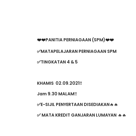
PANITIA PERNIAGAAN (SPM)
❤️❤️
❤️❤️
✅MATAPELAJARAN PERNIAGAAN SPM
✅TINGKATAN 4 & 5
KHAMIS 02.09.2021‼️
Jam 9.30 MALAM‼️
✅E-SIJIL PENYERTAAN DISEDIAKAN
🔥🔥
MATA KREDIT GANJARAN LUMAYAN
✅
 🔥🔥