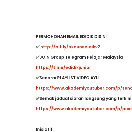
LIVE
Sejarah Tingkatan 4
PERMOHONAN EMAIL EDIDIK DISINI
🔴 [LIVE] 
Unknown
5 hari yang lalu
BEDAH TUN
✅
http://bit.ly/akaunedidikv2
OLEH CIKGU 
✅JOIN Group Telegram Pelajar Malaysia
Yu. Chekgu L
https://t.me/edidikjunior
✅Senarai PLAYLIST VIDEO AYU
https://www.akademiyoutuber.com/p/senar
✅Semak jadual siaran langsung yang terkini d
https://www.akademiyoutuber.com/p/pusa