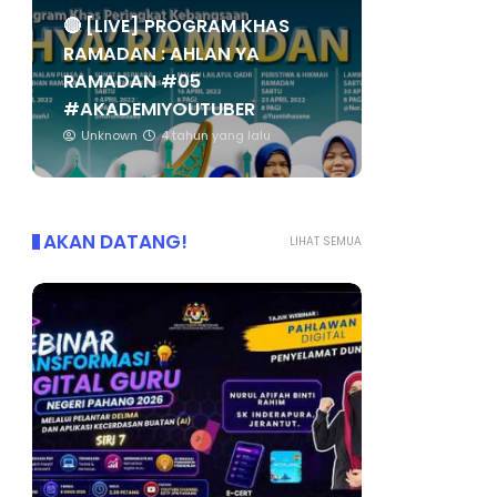
🔴 [LIVE] PROGRAM KHAS
RAMADAN : AHLAN YA
RAMADAN #05
#AKADEMIYOUTUBER
Unknown
4 tahun yang lalu
AKAN DATANG!
LIHAT SEMUA