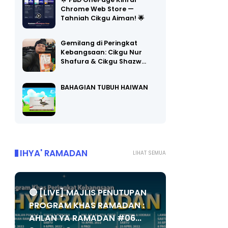
🌟 PBD OnePage Kini di
Chrome Web Store —
Tahniah Cikgu Aiman! 🌟
Gemilang di Peringkat
Kebangsaan: Cikgu Nur
Shafura & Cikgu Shazw…
BAHAGIAN TUBUH HAIWAN
IHYA' RAMADAN
LIHAT SEMUA
🔴 [LIVE] MAJLIS PENUTUPAN
PROGRAM KHAS RAMADAN :
AHLAN YA RAMADAN #06...