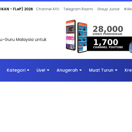
 OLEH CIKGU ANITA #ALLINONE #141 #...
Channel AYU
Telegram Rasmi
Group Junior
#Ak
uru-Guru Malaysia untuk
Kategori
Live!
Anugerah
Muat Turun
Kre