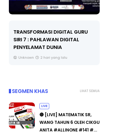
LIVE
URU
MAJLIS ANUGERAH FFK
(FESTIVAL LENSA PENDIDIKAN -
🔴 [
FLeP) 2026
TAH
#ALL
Unknown
3 hari yang lalu
Yu.
SEGMEN KHAS
LIHAT SEMUA
LIVE
🔴 [LIVE] MATEMATIK SR,
WANG TAHUN 6 OLEH CIKGU
ANITA #ALLINONE #141 #...