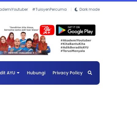
ademiYoutuber
#TuisyenPercuma
Dark mode
dit AYU
Hubungi
Privacy Policy