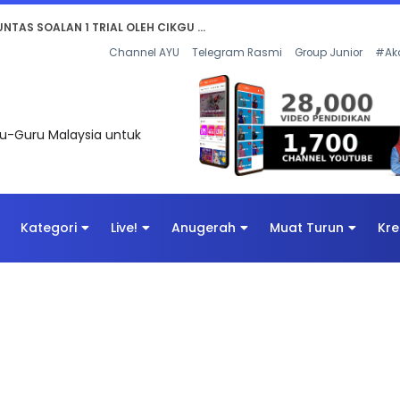
AN DIGITAL PENYELAMAT DUNIA
Channel AYU
Telegram Rasmi
Group Junior
#Ak
uru-Guru Malaysia untuk
Kategori
Live!
Anugerah
Muat Turun
Kre