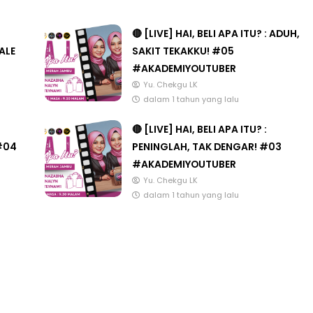
🔴 [LIVE] HAI, BELI APA ITU? : ADUH,
ALE
SAKIT TEKAKKU! #05
#AKADEMIYOUTUBER
Yu. Chekgu LK
dalam 1 tahun yang lalu
🔴 [LIVE] HAI, BELI APA ITU? :
#04
PENINGLAH, TAK DENGAR! #03
#AKADEMIYOUTUBER
Yu. Chekgu LK
dalam 1 tahun yang lalu