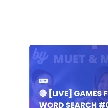
khas
🔴 [LIVE] GAMES F
WORD SEARCH #