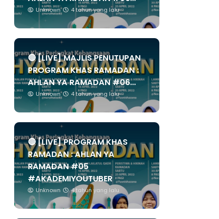
Unknown
4 tahun yang lalu
🔴 [LIVE] MAJLIS PENUTUPAN
PROGRAM KHAS RAMADAN :
AHLAN YA RAMADAN #06...
Unknown
4 tahun yang lalu
🔴 [LIVE] PROGRAM KHAS
RAMADAN : AHLAN YA
RAMADAN #05
#AKADEMIYOUTUBER
Unknown
4 tahun yang lalu