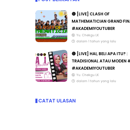
🔴 [LIVE] CLASH OF
MATHEMATICIAN GRAND FIN
#AKADEMIYOUTUBER
Yu. Chekgu LK
dalam 1 tahun yang lalu
🔴 [LIVE] HAI, BELI APA ITU? :
TRADISIONAL ATAU MODEN 
#AKADEMIYOUTUBER
Yu. Chekgu LK
dalam 1 tahun yang lalu
CATAT ULASAN