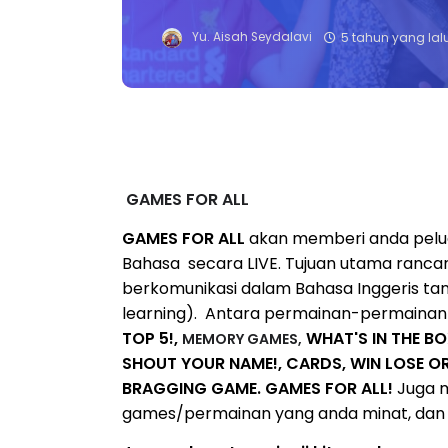
Yu. Aisah Seydalavi
5 tahun yang lal
GAMES FOR ALL
GAMES FOR ALL
akan memberi anda pelu
Bahasa secara LIVE. Tujuan utama rancan
berkomunikasi dalam Bahasa Inggeris tan
learning). Antara permainan-permainan 
TOP 5!,
WHAT'S IN THE BO
MEMORY GAMES,
SHOUT YOUR NAME!,
CARDS, WIN LOSE O
BRAGGING GAME.
GAMES FOR ALL!
Juga 
games/permainan yang anda minat, dan ji