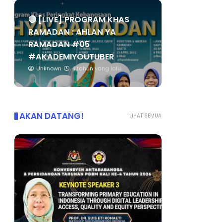
🔴 [LIVE] PROGRAM KHAS
RAMADAN : AHLAN YA
RAMADAN #05
#AKADEMIYOUTUBER
Unknown
4 tahun yang lalu
AKAN DATANG!
LIHAT SEMUA