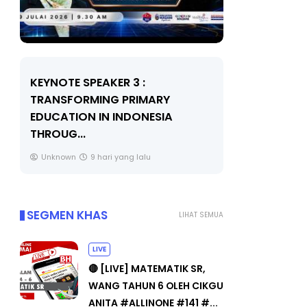
KEYNOTE SPEAKER 3 :
Sejarah Ti
TRANSFORMING PRIMARY
Unknown
EDUCATION IN INDONESIA
THROUG...
Unknown
9 hari yang lalu
SEGMEN KHAS
LIHAT SEMUA
LIVE
🔴 [LIVE] MATEMATIK SR,
WANG TAHUN 6 OLEH CIKGU
ANITA #ALLINONE #141 #...