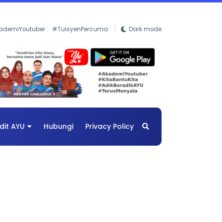
ademiYoutuber
#TuisyenPercuma
Dark mode
dit AYU
Hubungi
Privacy Policy