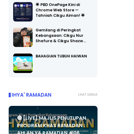
🌟 PBD OnePage Kini di
Chrome Web Store —
Tahniah Cikgu Aiman! 🌟
Gemilang di Peringkat
Kebangsaan: Cikgu Nur
Shafura & Cikgu Shazw…
BAHAGIAN TUBUH HAIWAN
IHYA' RAMADAN
LIHAT SEMUA
🔴 [LIVE] MAJLIS PENUTUPAN
PROGRAM KHAS RAMADAN :
AHLAN YA RAMADAN #06...