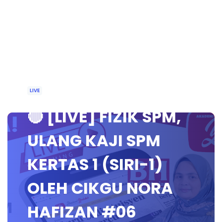
LIVE
🔴 [LIVE] FIZIK SPM,
ULANG KAJI SPM
KERTAS 1 (SIRI-1)
OLEH CIKGU NORA
HAFIZAN #06