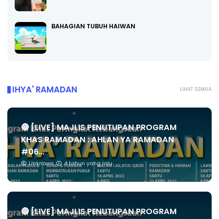
BAHAGIAN TUBUH HAIWAN
IHYA' RAMADAN
LIHAT SEMUA
🔴 [LIVE] MAJLIS PENUTUPAN PROGRAM
KHAS RAMADAN : AHLAN YA RAMADAN
#06...
Unknown
4 tahun yang lalu
🔴 [LIVE] MAJLIS PENUTUPAN PROGRAM