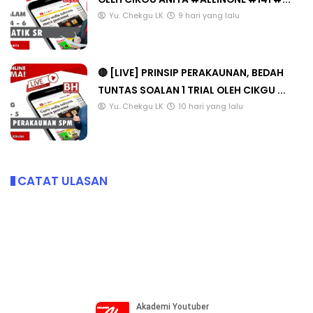
Yu. Chekgu LK
9 hari yang lalu
🔴 [LIVE] PRINSIP PERAKAUNAN, BEDAH
TUNTAS SOALAN 1 TRIAL OLEH CIKGU ...
Yu. Chekgu LK
10 hari yang lalu
CATAT ULASAN