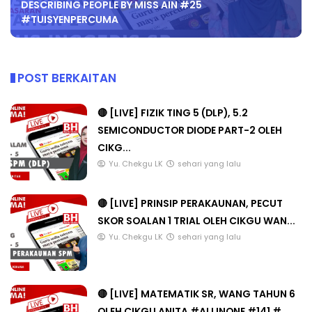
DESCRIBING PEOPLE BY MISS AIN #25
#TUISYENPERCUMA
POST BERKAITAN
🔴 [LIVE] FIZIK TING 5 (DLP), 5.2
SEMICONDUCTOR DIODE PART-2 OLEH
CIKG...
Yu. Chekgu LK
sehari yang lalu
🔴 [LIVE] PRINSIP PERAKAUNAN, PECUT
SKOR SOALAN 1 TRIAL OLEH CIKGU WAN...
Yu. Chekgu LK
sehari yang lalu
🔴 [LIVE] MATEMATIK SR, WANG TAHUN 6
OLEH CIKGU ANITA #ALLINONE #141 #...