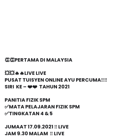
👏👏PERTAMA DI MALAYSIA
💥💥🔥🔥LIVE LIVE 
PUSAT TUISYEN ONLINE AYU PERCUMA‼️‼️
SIRI  KE – ❤️❤️  TAHUN 2021
PANITIA FIZIK SPM
✅MATA PELAJARAN FIZIK SPM
✅TINGKATAN 4 & 5
JUMAAT 17.09.2021 ‼️ LIVE
JAM 9.30 MALAM  ‼️ LIVE