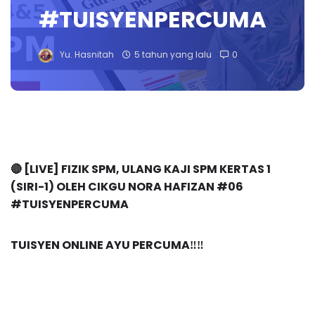
#TUISYENPERCUMA
Yu. Hasnitah
5 tahun yang lalu
0
🔴 [LIVE] FIZIK SPM, ULANG KAJI SPM KERTAS 1 
(SIRI-1) OLEH CIKGU NORA HAFIZAN #06 
#TUISYENPERCUMA 
TUISYEN ONLINE AYU PERCUMA‼️‼️