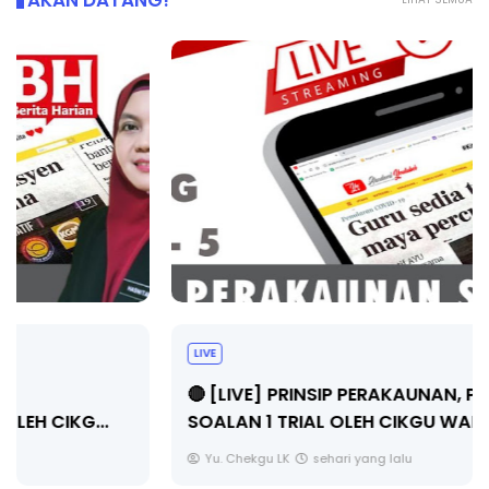
AKAN DATANG!
LIVE
🔴 [LIVE] PRINSIP PERAKAUNAN, PECUT SKOR
SOALAN 1 TRIAL OLEH CIKGU WAN...
Yu. Chekgu LK
sehari yang lalu