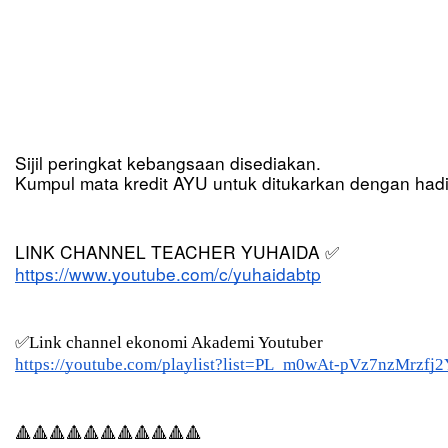
Sijil peringkat kebangsaan disediakan.
Kumpul mata kredit AYU untuk ditukarkan dengan hadi
LINK CHANNEL TEACHER YUHAIDA 
✅
https://www.youtube.com/c/yuhaidabtp
✅Link channel ekonomi Akademi Youtuber
https://youtube.com/playlist?list=PL_m0wAt-pVz7nzMrz
🔺🔺🔺🔺🔺🔺🔺🔺🔺🔺🔺