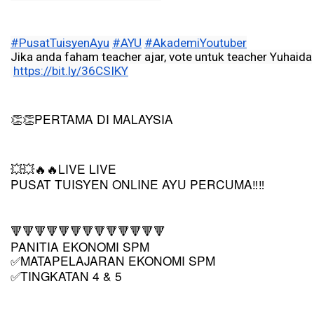
#PusatTuisyenAyu​​​​​​​​
#AYU​​​​​​​​
#AkademiYoutuber​​​​​​​​
Jika anda faham teacher ajar, vote untuk teacher Yuhaida
https://bit.ly/36CSIKY​​​​​​​
PERTAMA DI MALAYSIA
👏👏
LIVE LIVE
💥💥🔥🔥
PUSAT TUISYEN ONLINE AYU PERCUMA‼️‼️
🔻🔻🔻🔻🔻🔻🔻🔻🔻🔻🔻🔻🔻
PANITIA EKONOMI SPM
MATAPELAJARAN EKONOMI SPM
✅
TINGKATAN 4 & 5
✅