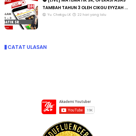
🔴 [LIVE] MATEMATIK SR, OPERASI ASAS
TAMBAH TAHUN 3 OLEH CIKGU EYYZAH ...
Yu. Chekgu LK
22 hari yang lalu
CATAT ULASAN