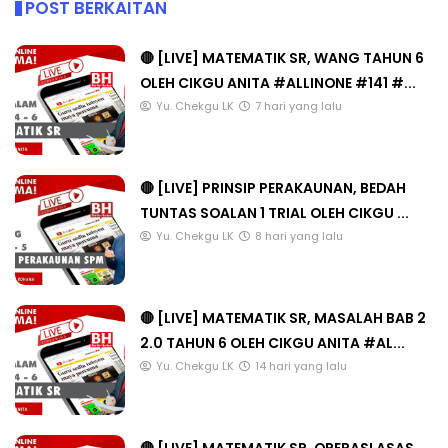
POST BERKAITAN
🔴 [LIVE] MATEMATIK SR, WANG TAHUN 6
OLEH CIKGU ANITA #ALLINONE #141 #...
Yu. Chekgu LK
7 hari yang lalu
🔴 [LIVE] PRINSIP PERAKAUNAN, BEDAH
TUNTAS SOALAN 1 TRIAL OLEH CIKGU ...
Yu. Chekgu LK
8 hari yang lalu
🔴 [LIVE] MATEMATIK SR, MASALAH BAB 2
2.0 TAHUN 6 OLEH CIKGU ANITA #AL...
Yu. Chekgu LK
14 hari yang lalu