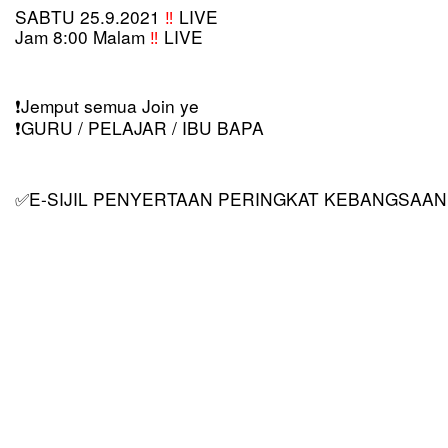
SABTU 25.9.2021 
‼️
 LIVE
Jam 8:00 Malam 
‼️ 
LIVE
️Jemput semua Join ye
❗
️GURU / PELAJAR / IBU BAPA
❗
E-SIJIL PENYERTAAN PERINGKAT KEBANGSAAN
✅